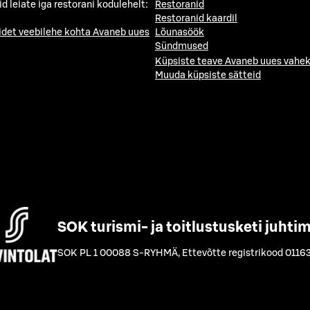
id leiate iga restorani kodulehelt:
Restoranid
Restoranid kaardil
idet veebilehe kohta
Avaneb uues
Lõunasöök
Sündmused
Küpsiste teave
Avaneb uues vahek
Muuda küpsiste sätteid
SOK turismi- ja toitlustusketi juhti
SOK PL 1 00088 S-RYHMÄ
,
Ettevõtte registrikood 0116