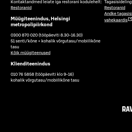
Kontaktandmed leiate iga restorani kodulehelt:
Tagasisideling
Restoranid
Restoranid
Andke tagasis
Müügiteenindus, Helsingi
vahekaardis
metropolipiirkond
0300 870 020 (tööpäeviti 8.30-16.30)
51 senti/kõne + kohalik võrgutasu/mobiilikõne
tasu
Kõik müügiteenused
Klienditeenindus
010 76 5858 (tööpäeviti klo 9-16)
kohalik võrgutasu/mobiilikõne tasu