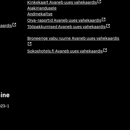
Kinkekaart
Avaneb uues vahekaardis
Ajakirjandusele
Andmekaitse
Oiva-raportid
Avaneb uues vahekaardis
aardis
Tööpakkumised
Avaneb uues vahekaardis
Broneerige vabu ruume
Avaneb uues vahekaardis
Sokoshotels.fi
Avaneb uues vahekaardis
mine
323-1