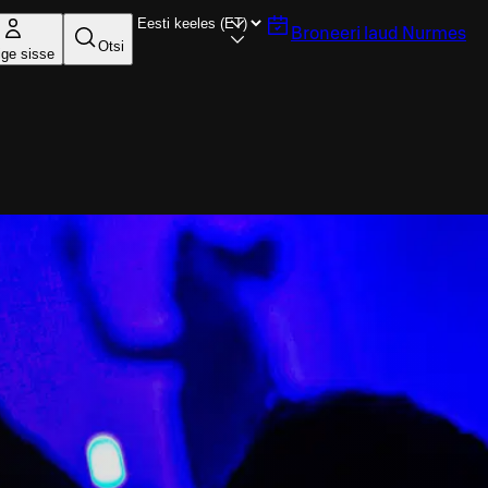
Broneeri laud
Nurmes
Otsi
ige sisse