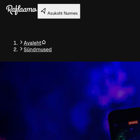
Liigu peamise sisu juurde
Asukoht
Nurmes
Avaleht
Sündmused