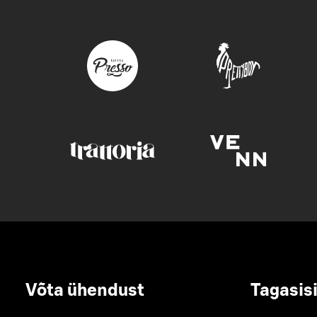
Võta ühendust
Tagasis