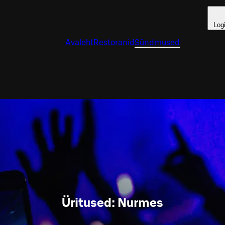
Log
Avaleht
Restoranid
Sündmused
Üritused: Nurmes