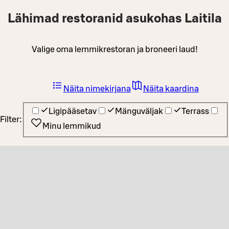
Lähimad restoranid asukohas Laitila
Valige oma lemmikrestoran ja broneeri laud!
Näita nimekirjana
Näita kaardina
Ligipääsetav
Mänguväljak
Terrass
Filter:
Minu lemmikud