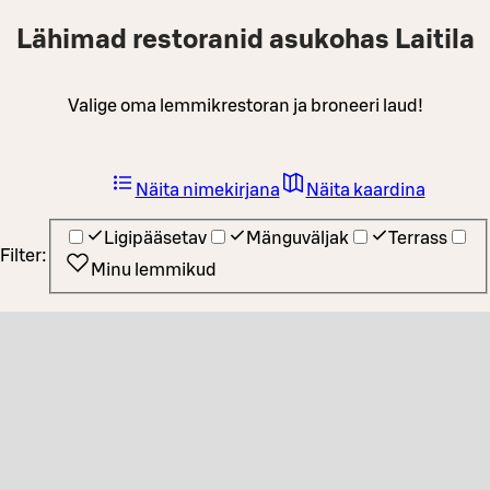
Lähimad restoranid asukohas Laitila
Valige oma lemmikrestoran ja broneeri laud!
Näita nimekirjana
Näita kaardina
Ligipääsetav
Mänguväljak
Terrass
Filter:
Minu lemmikud