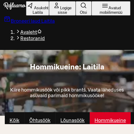
Liigu peamise sisu juurde
Asukoht
Logige
Avatud
Laitila
sisse
Otsi
mobiilimenüü
Broneeri laud
Laitila
Avaleht
Restoranid
Hommikueine: Laitila
Kiire hommikusöök või pikk brantš. Vaata läheduses
asuvaid parimaid hommikusööke!
Kõik
Õhtusöök
Lõunasöök
Hommikueine