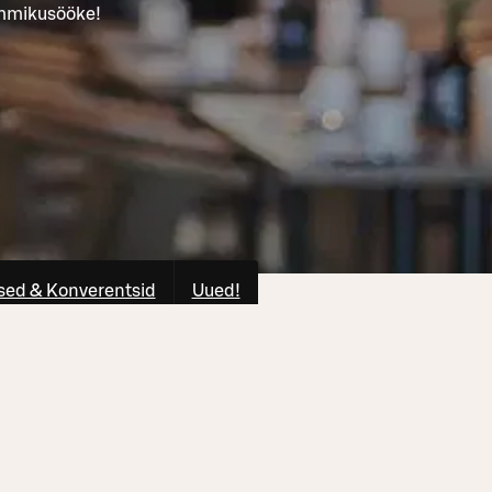
ommikusööke!
ed & Konverentsid
Uued!