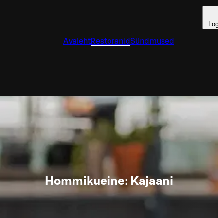
Log
Avaleht
Restoranid
Sündmused
Hommikueine: Kajaani