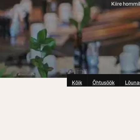
Kiire hommi
Kõik
Õhtusöök
Lõuna