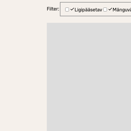
Filter:
Ligipääsetav
Mänguvä