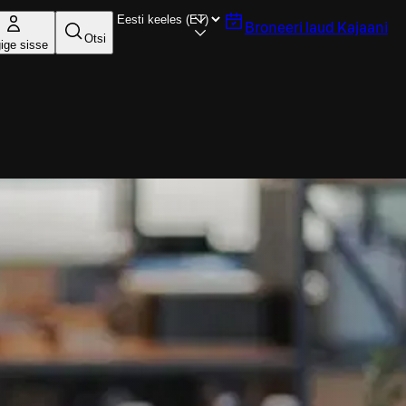
Broneeri laud
Kajaani
Otsi
ige sisse