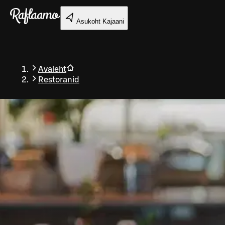
Liigu peamise sisu juurde
Asukoht
Kajaani
Avaleht
Restoranid