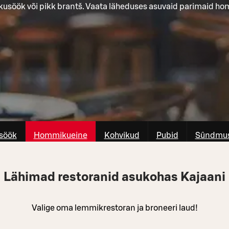
kusöök või pikk brantš. Vaata läheduses asuvaid parimaid h
söök
Hommikueine
Kohvikud
Pubid
Sûndmus
Lähimad restoranid asukohas Kajaani
Valige oma lemmikrestoran ja broneeri laud!