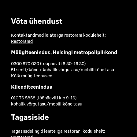
Võta ühendust
Kontaktandmed leiate iga restorani kodulehelt:
Restoranid
Müügiteenindus, Helsingi metropolipiirkond
0300 870 020 (tööpäeviti 8.30-16.30)
51 senti/kõne + kohalik võrgutasu/mobiilikõne tasu
Kõik müügiteenused
Klienditeenindus
010 76 5858 (tööpäeviti klo 9-16)
kohalik võrgutasu/mobiilikõne tasu
Tagasiside
Tagasisidelingid leiate iga restorani kodulehelt: