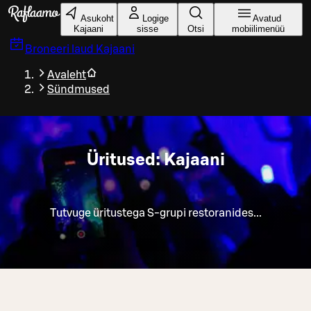
Liigu peamise sisu juurde
Asukoht
Logige
Avatud
Kajaani
sisse
Otsi
mobiilimenüü
Broneeri laud
Kajaani
Avaleht
Sündmused
Üritused: Kajaani
Tutvuge üritustega S-grupi restoranides...