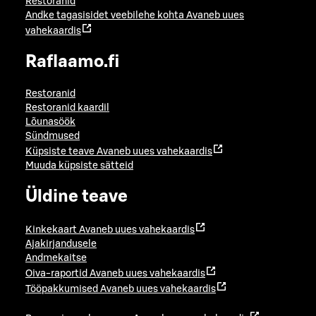
Restoranid
Andke tagasisidet veebilehe kohta
Avaneb uues
vahekaardis
Raflaamo.fi
Restoranid
Restoranid kaardil
Lõunasöök
Sündmused
Küpsiste teave
Avaneb uues vahekaardis
Muuda küpsiste sätteid
Üldine teave
Kinkekaart
Avaneb uues vahekaardis
Ajakirjandusele
Andmekaitse
Oiva-raportid
Avaneb uues vahekaardis
Tööpakkumised
Avaneb uues vahekaardis