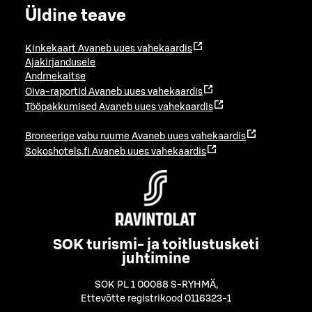
Üldine teave
Kinkekaart
Avaneb uues vahekaardis
Ajakirjandusele
Andmekaitse
Oiva-raportid
Avaneb uues vahekaardis
Tööpakkumised
Avaneb uues vahekaardis
Broneerige vabu ruume
Avaneb uues vahekaardis
Sokoshotels.fi
Avaneb uues vahekaardis
SOK turismi- ja toitlustusketi
juhtimine
SOK PL 1 00088 S-RYHMÄ
,
Ettevõtte registrikood 0116323-1