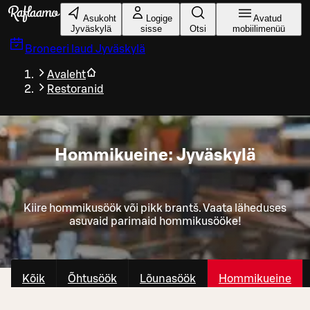
Liigu peamise sisu juurde
Asukoht
Logige
Avatud
Jyväskylä
sisse
Otsi
mobiilimenüü
Broneeri laud
Jyväskylä
Avaleht
Restoranid
Hommikueine: Jyväskylä
Kiire hommikusöök või pikk brantš. Vaata läheduses
asuvaid parimaid hommikusööke!
Kõik
Õhtusöök
Lõunasöök
Hommikueine