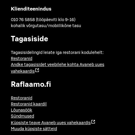
Klienditeenindus
010 76 5858 (tööpäeviti klo 9-16)
kohalik võrgutasu/mobiilikõne tasu
Tagasiside
Tagasisidelingid leiate iga restorani kodulehelt:
Restoranid
Andke tagasisidet veebilehe kohta
Avaneb uues
vahekaardis
Raflaamo.fi
Restoranid
Restoranid kaardil
Lõunasöök
Sündmused
Küpsiste teave
Avaneb uues vahekaardis
Muuda küpsiste sätteid