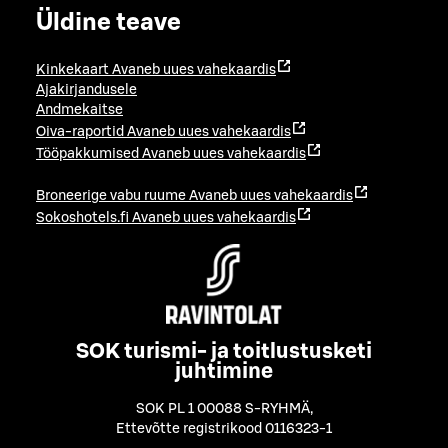
Üldine teave
Kinkekaart
Avaneb uues vahekaardis
Ajakirjandusele
Andmekaitse
Oiva-raportid
Avaneb uues vahekaardis
Tööpakkumised
Avaneb uues vahekaardis
Broneerige vabu ruume
Avaneb uues vahekaardis
Sokoshotels.fi
Avaneb uues vahekaardis
SOK turismi- ja toitlustusketi
juhtimine
SOK PL 1 00088 S-RYHMÄ
,
Ettevõtte registrikood 0116323-1