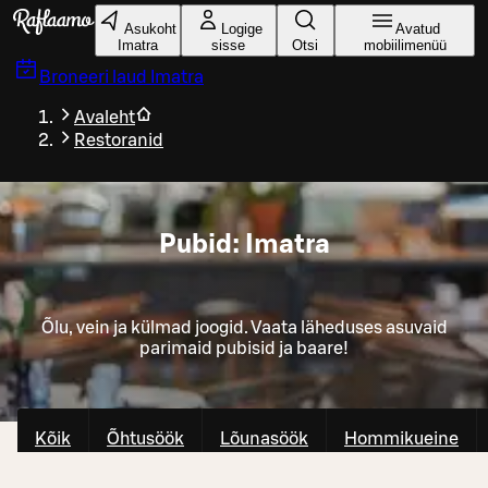
Liigu peamise sisu juurde
Asukoht
Logige
Avatud
Imatra
sisse
Otsi
mobiilimenüü
Broneeri laud
Imatra
Avaleht
Restoranid
Pubid: Imatra
Õlu, vein ja külmad joogid. Vaata läheduses asuvaid
parimaid pubisid ja baare!
Kõik
Õhtusöök
Lõunasöök
Hommikueine