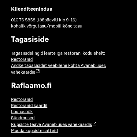
Klienditeenindus
010 76 5858 (tööpäeviti klo 9-16)
kohalik võrgutasu/mobiilikõne tasu
Tagasiside
Tagasisidelingid leiate iga restorani kodulehelt:
Restoranid
Andke tagasisidet veebilehe kohta
Avaneb uues
vahekaardis
Raflaamo.fi
Restoranid
Restoranid kaardil
Lõunasöök
Sündmused
Küpsiste teave
Avaneb uues vahekaardis
Muuda küpsiste sätteid