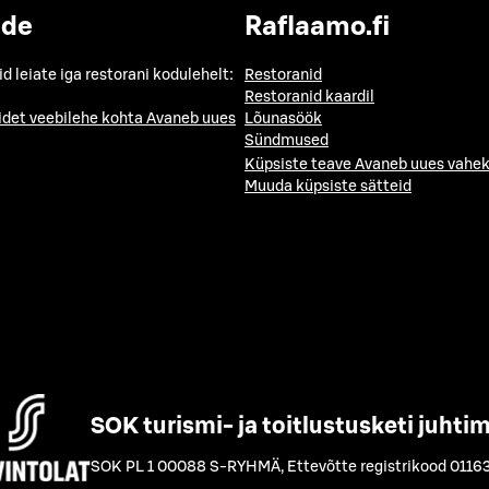
ide
Raflaamo.fi
id leiate iga restorani kodulehelt:
Restoranid
Restoranid kaardil
idet veebilehe kohta
Avaneb uues
Lõunasöök
Sündmused
Küpsiste teave
Avaneb uues vahek
Muuda küpsiste sätteid
SOK turismi- ja toitlustusketi juhti
SOK PL 1 00088 S-RYHMÄ
,
Ettevõtte registrikood 0116