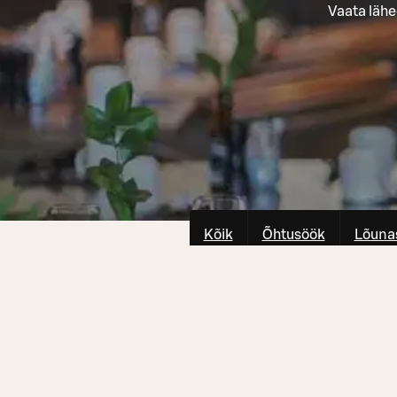
Vaata lähe
Kõik
Õhtusöök
Lõuna