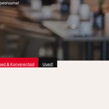
a peoruume!
ed & Konverentsid
Uued!