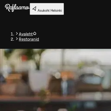
Liigu peamise sisu juurde
Asukoht
Helsinki
Avaleht
Restoranid