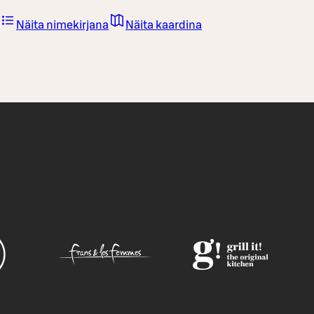
Näita nimekirjana
Näita kaardina