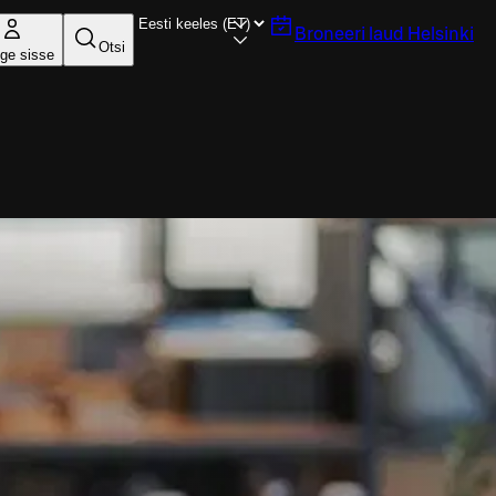
Broneeri laud
Helsinki
Otsi
ige sisse