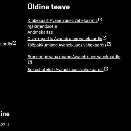
Üldine teave
Kinkekaart
Avaneb uues vahekaardis
Ajakirjandusele
Andmekaitse
Oiva-raportid
Avaneb uues vahekaardis
aardis
Tööpakkumised
Avaneb uues vahekaardis
Broneerige vabu ruume
Avaneb uues vahekaardis
Sokoshotels.fi
Avaneb uues vahekaardis
mine
323-1