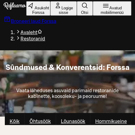
Liigu peamise sisu juurde
Asukoht
Logige
Avatud
Forssa
sisse
Otsi
mobiilimenüü
Broneeri laud
Forssa
Avaleht
Restoranid
Sûndmused & Konverentsid: Forssa
Vaata läheduses asuvaid parimaid restoranide
kabinette, koosoleku- ja peoruume!
Kõik
Õhtusöök
Lõunasöök
Hommikueine