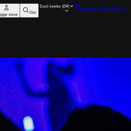
Broneeri laud
Forssa
Otsi
gige sisse