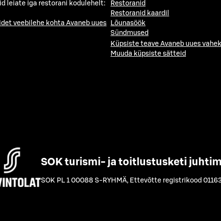
id leiate iga restorani kodulehelt:
Restoranid
Restoranid kaardil
idet veebilehe kohta
Avaneb uues
Lõunasöök
Sündmused
Küpsiste teave
Avaneb uues vahek
Muuda küpsiste sätteid
SOK turismi- ja toitlustusketi juhti
SOK PL 1 00088 S-RYHMÄ
,
Ettevõtte registrikood 0116