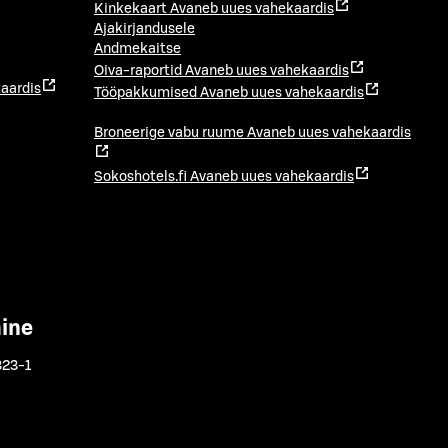
Kinkekaart
Avaneb uues vahekaardis
Ajakirjandusele
Andmekaitse
Oiva-raportid
Avaneb uues vahekaardis
aardis
Tööpakkumised
Avaneb uues vahekaardis
Broneerige vabu ruume
Avaneb uues vahekaardis
Sokoshotels.fi
Avaneb uues vahekaardis
mine
323-1