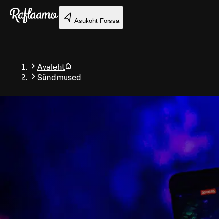
Liigu peamise sisu juurde
Asukoht
Forssa
Avaleht
Sündmused