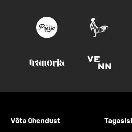
Võta ühendust
Tagasis