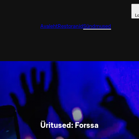
Lo
Avaleht
Restoranid
Sündmused
Üritused: Forssa