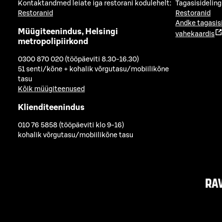
Kontaktandmed leiate iga restorani kodulehelt:
Tagasisideling
Restoranid
Restoranid
Andke tagasis
Müügiteenindus, Helsingi
vahekaardis
metropolipiirkond
0300 870 020 (tööpäeviti 8.30-16.30)
51 senti/kõne + kohalik võrgutasu/mobiilikõne
tasu
Kõik müügiteenused
Klienditeenindus
010 76 5858 (tööpäeviti klo 9-16)
kohalik võrgutasu/mobiilikõne tasu