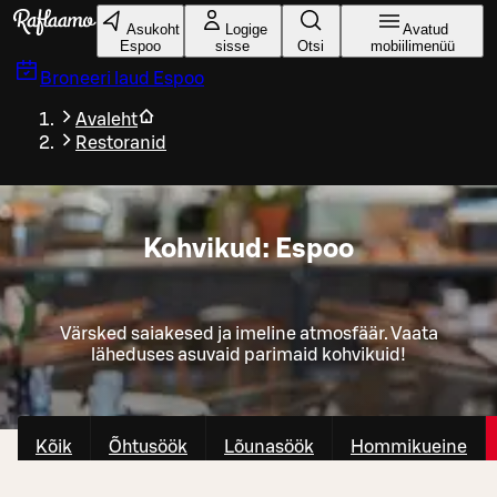
Liigu peamise sisu juurde
Asukoht
Logige
Avatud
Espoo
sisse
Otsi
mobiilimenüü
Broneeri laud
Espoo
Avaleht
Restoranid
Kohvikud: Espoo
Värsked saiakesed ja imeline atmosfäär. Vaata
läheduses asuvaid parimaid kohvikuid!
Kõik
Õhtusöök
Lõunasöök
Hommikueine