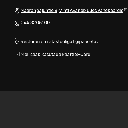
Naaranpajuntie 3
,
Vihti
Avaneb uues vahekaardis
044 3205109
Restoran on ratastooliga ligipääsetav
Meil saab kasutada kaarti S-Card