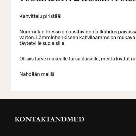
Kahvittelu piristää!
Nummelan Presso on positiivinen pilkahdus päivässä 
varten. Lämminhenkiseen kahvilaamme on mukava poi
täytetyille suolaisille.
Oli siis tarve makealle tai suolaiselle, meiltä löydät r
Nähdään meillä
KONTAKTANDMED