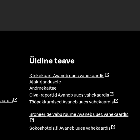
Üldine teave
Kinkekaart
Avaneb uues vahekaardis
Ajakirjandusele
Andmekaitse
Oiva-raportid
Avaneb uues vahekaardis
aardis
Tööpakkumised
Avaneb uues vahekaardis
Broneerige vabu ruume
Avaneb uues vahekaardis
Sokoshotels.fi
Avaneb uues vahekaardis