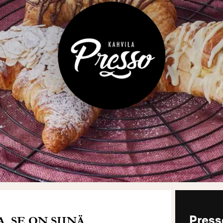
 SE ON SIINÄ.
Press