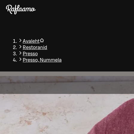
Liigu peamise sisu juurde
Avaleht
Restoranid
Presso
Presso, Nummela