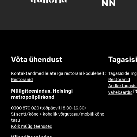
Võta ühendust
Tagasis
Kontaktandmed leiate iga restorani kodulehelt:
Tagasisideling
Restoranid
Restoranid
Andke tagasis
Müügiteenindus, Helsingi
vahekaardis
metropolipiirkond
0300 870 020 (tööpäeviti 8.30-16.30)
51 senti/kõne + kohalik võrgutasu/mobiilikõne
tasu
Kõik müügiteenused