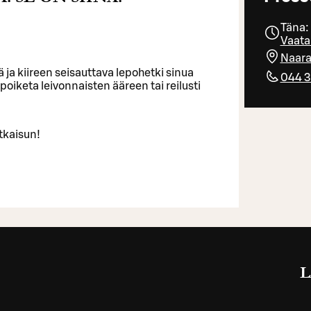
Täna:
Vaata 
Naara
ja kiireen seisauttava lepohetki sinua
044 
keta leivonnaisten ääreen tai reilusti
atkaisun!
L