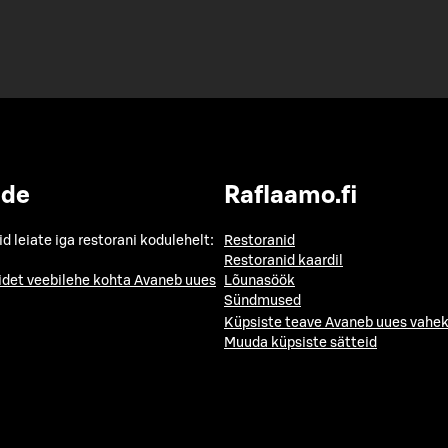
ide
Raflaamo.fi
id leiate iga restorani kodulehelt:
Restoranid
Restoranid kaardil
idet veebilehe kohta
Avaneb uues
Lõunasöök
Sündmused
Küpsiste teave
Avaneb uues vahek
Muuda küpsiste sätteid