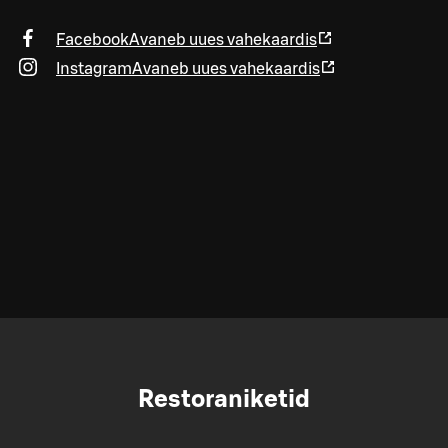
Facebook
Avaneb uues vahekaardis
Instagram
Avaneb uues vahekaardis
Restoraniketid