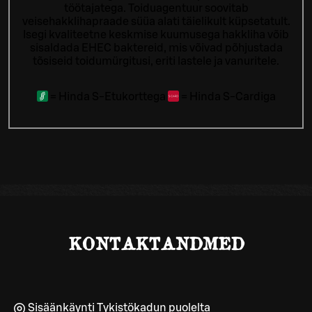
töötajatega.
Toiduagentuur soovitab
veisehakklihapraade süüa alati täielikult küpsetatult.
Isegi kvaliteetne keskmise kuumusega hakkliha võib
sisaldada EHEC baktereid, mis võivad põhjustada
tõsiseid toidumürgitusi, eriti lastele ja vanuritele.
=
Hinda S-Etukorttega
=
Hinda S-Cardiga
KONTAKTANDMED
Sisäänkäynti Tykistökadun puolelta