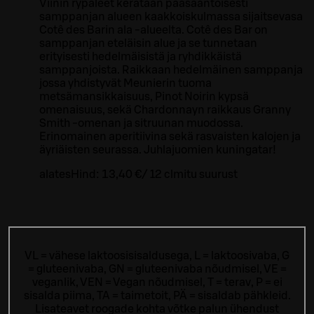
Viinin rypäleet kerätään pääsääntöisesti
samppanjan alueen kaakkoiskulmassa sijaitsevasa
Cotê des Barin ala -alueelta. Cotê des Bar on
samppanjan eteläisin alue ja se tunnetaan
erityisesti hedelmäisistä ja ryhdikkäistä
samppanjoista. Raikkaan hedelmäinen samppanja
jossa yhdistyvät Meunierin tuoma
metsämansikkaisuus, Pinot Noirin kypsä
omenaisuus, sekä Chardonnayn raikkaus Granny
Smith -omenan ja sitruunan muodossa.
Erinomainen aperitiivina sekä rasvaisten kalojen ja
äyriäisten seurassa. Juhlajuomien kuningatar!
alates
Hind:
13,40 €
/
12 cl
mitu suurust
VL = vähese laktoosisisaldusega, L = laktoosivaba, G
= gluteenivaba, GN = gluteenivaba nõudmisel, VE =
veganlik, VEN = Vegan nõudmisel, T = terav, P = ei
sisalda piima, TA = taimetoit, PÄ = sisaldab pähkleid.
Lisateavet roogade kohta võtke palun ühendust