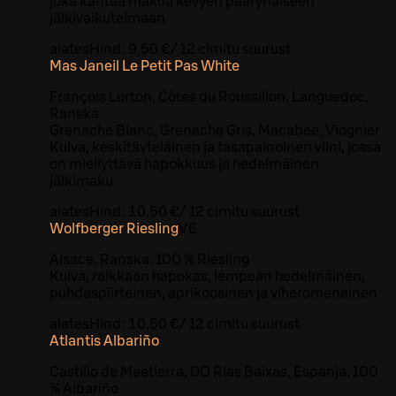
joka kantaa makua kevyen päärynäiseen
jälkivaikutelmaan
alates
Hind:
9,50 €
/
12 cl
mitu suurust
Mas Janeil Le Petit Pas White
François Lurton, Côtes du Roussillon, Languedoc,
Ranska
Grenache Blanc, Grenache Gris, Macabee, Viognier
Kuiva, keskitäyteläinen ja tasapainoinen viini, jossa
on miellyttävä hapokkuus ja hedelmäinen
jälkimaku
alates
Hind:
10,50 €
/
12 cl
mitu suurust
Wolfberger Riesling
VE
Alsace, Ranska. 100 % Riesling
Kuiva, raikkaan hapokas, lempeän hedelmäinen,
puhdaspiirteinen, aprikoosinen ja viheromenainen
alates
Hind:
10,50 €
/
12 cl
mitu suurust
Atlantis Albariño
Castillo de Maetierra, DO Rias Baixas, Espanja. 100
% Albariño