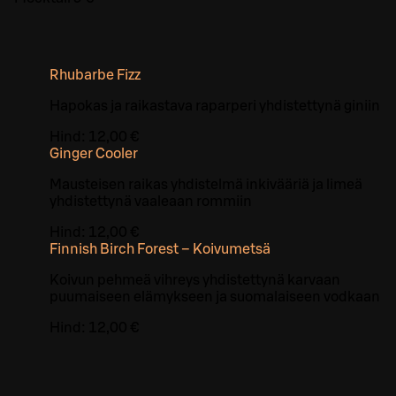
Rhubarbe Fizz
Hapokas ja raikastava raparperi yhdistettynä giniin
Hind:
12,00 €
Ginger Cooler
Mausteisen raikas yhdistelmä inkivääriä ja limeä
yhdistettynä vaaleaan rommiin
Hind:
12,00 €
Finnish Birch Forest – Koivumetsä
Koivun pehmeä vihreys yhdistettynä karvaan
puumaiseen elämykseen ja suomalaiseen vodkaan
Hind:
12,00 €