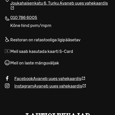
Joukahaisenkatu 6
,
Turku
Avaneb uues vahekaardis
010 786 6005
Kõne hind pvm/mpm
Restoran on ratastooliga ligipääsetav
Meil saab kasutada kaarti S-Card
Meil on laste mänguväljak
Facebook
Avaneb uues vahekaardis
Instagram
Avaneb uues vahekaardis