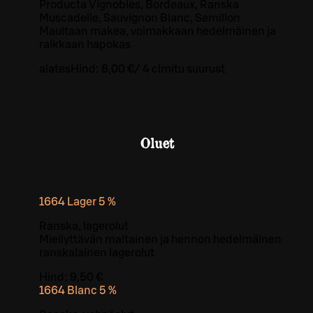
Producta Vignobles, Bordeaux, Ranska
Muscadelle, Sauvignon Blanc, Semillon
Maultaan makea, voimakkaan hedelmäinen ja
raikkaan hapokas
alates
Hind:
8,00 €
/
4 cl
mitu suurust
Oluet
1664 Lager 5 %
Ranska, lagerolut
Miellyttävän maltainen ja hennon hedelmäinen
ranskalainen lagerolut
Hind:
9,50 €
1664 Blanc 5 %