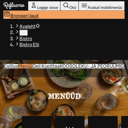
Liigu peamise sisu juurde
Logige sisse
Otsi
Avatud mobiilimenüü
Broneeri laud
Avaleht
…
Bistro
Bistro Elli
Esitlus
Menüü
Deli Kupittaa
KOOSOLEKU- JA PEORUUMID
MENÜÜD