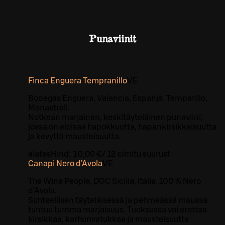
Punaviinit
Finca Enguera Tempranillo
VE
Bodegas Enguera, Valencia, Espanja. Temparillo,
Monastrell.
Notkean marjainen, keskitäyteläinen punaviini,
jossa on eloisaa hapokkuutta, hapankirsikkaisuutta
ja kevyttä mausteisuutta.
alates
Hind:
10,00 €
/
12 cl
mitu suurust
Canapi Nero d’Avola
VE
The Wine People, DOC Sicilia, Italia. 100 % Nero
d’Avola.
Suhteellisen täyteläisessä ja pehmeässä maussa
tuntuu tumma marjaisuus. Tuoksussa voi erottaa
kirsikkaa, karhunvatukkaa ja mausteisuutta