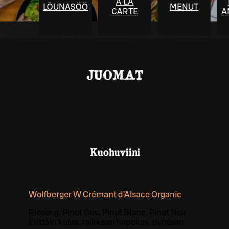
À LA
LÕUNASÖÖK
MENUT
CARTE
A
JUOMAT
Kuohuviini
Wolfberger W Crémant d’Alsace Organic
Riesling, Pinot Gris, Pinot Blanc, Pinot Noir
Erittäin kuiva, raikkaan hapokas, puhtaan