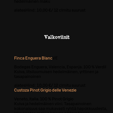
hedelmäinen maku
alates
Hind:
10,00 €
/
12 cl
mitu suurust
Valkoviinit
Finca Enguera Blanc
VE
Bodegas Enguera, Valencia, Espanja. 100 % Verdil
Kuiva, litsiluumuisen hedelmäinen, yrttinen ja
tasapainoinen
alates
Hind:
10,00 €
/
12 cl
mitu suurust
Custoza Pinot Grigio delle Venezie
Veneto, Italia. 100 % Pinot Grigio
Kuiva ja hedelmäinen viini. Tasapainoinen
kokonaisuus saa mukavasti ryhtiä hapokkuudesta,