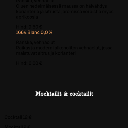
Ranska, vehnäolut
Oluen hedelmäisessä maussa on häivähdys
korianteria ja sitrusta, aromissa voi aistia myös
aprikoosia
Hind:
9,50 €
1664 Blanc 0,0 %
Ranska, vehnäolut
Raikas ja moderni alkoholiton vehnäolut, jossa
maistuvat sitrus ja korianteri
Hind:
6,00 €
Mocktailit & cocktailit
Cocktail 12 €
Mocktail 9 €