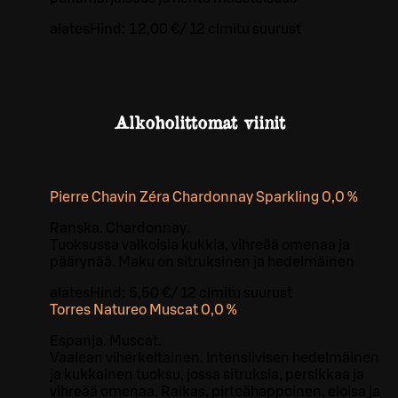
alates
Hind:
12,00 €
/
12 cl
mitu suurust
Alkoholittomat viinit
Pierre Chavin Zéra Chardonnay Sparkling 0,0 %
Ranska. Chardonnay.
Tuoksussa valkoisia kukkia, vihreää omenaa ja
päärynää. Maku on sitruksinen ja hedelmäinen
alates
Hind:
5,50 €
/
12 cl
mitu suurust
Torres Natureo Muscat 0,0 %
Espanja. Muscat.
Vaalean viherkeltainen. Intensiivisen hedelmäinen
ja kukkainen tuoksu, jossa sitruksia, persikkaa ja
vihreää omenaa. Raikas, pirteähappoinen, eloisa ja