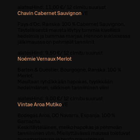
alates
Hind:
11,00 €
/
12 cl
mitu suurust
Chavin Cabernet Sauvignon
VE
Pays d’Oc, Ranska. 100 % Cabernet Sauvignon.
Täyteläisestä mausta löytyy tummia kivellisiä
hedelmiä ja tummaa marjaa. Hennon suklaisessa
jälkimaussa on pehmeät tanniinit
alates
Hind:
9,50 €
/
12 cl
mitu suurust
Noémie Vernaux Merlot
Barton & Guestier, Bourgogne, Ranska. 100 %
Merlot.
Maultaan ryhdikkään hapokas, tyylikkään
hedelmäinen, silkkisen tanniininen viini
alates
Hind:
9,00 €
/
12 cl
mitu suurust
Vintae Aroa Mutiko
VE
Bodegas Aroa, DO Navarra, Espanja. 100 %
Garnacha.
Keskitäyteläinen, melko hapokas ja pehmeän
tanniininen viini. Miellyttävässä maussa toistuvat
punamarjaisuus ja hento mausteisuus