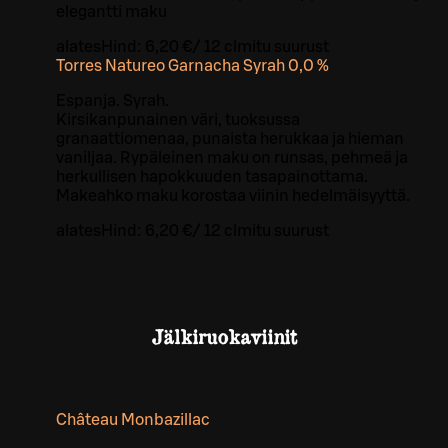
elegantti maku
alates
Hind:
6,20 €
/
12 cl
mitu suurust
Torres Natureo Garnacha Syrah 0,0 %
Espanja. Syrah.
Kirsikanpunainen väri, tuoksussa
granaattiomenaa, punaista herukkaa ja hieman
vaniljaa. Rypäleinen maku on runsas, pehmeä ja
herkullisen hapokkuuden tasapainottama.
Makeahko maku korostaa viinin hedelmäisyyttä.
alates
Hind:
6,20 €
/
12 cl
mitu suurust
Jälkiruokaviinit
Château Monbazillac