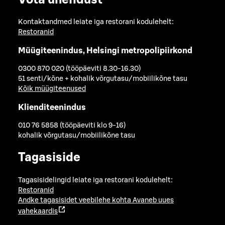
Kontaktandmed leiate iga restorani kodulehelt:
Restoranid
Müügiteenindus, Helsingi metropolipiirkond
0300 870 020 (tööpäeviti 8.30-16.30)
51 senti/kõne + kohalik võrgutasu/mobiilikõne tasu
Kõik müügiteenused
Klienditeenindus
010 76 5858 (tööpäeviti klo 9-16)
kohalik võrgutasu/mobiilikõne tasu
Tagasiside
Tagasisidelingid leiate iga restorani kodulehelt:
Restoranid
Andke tagasisidet veebilehe kohta
Avaneb uues
vahekaardis