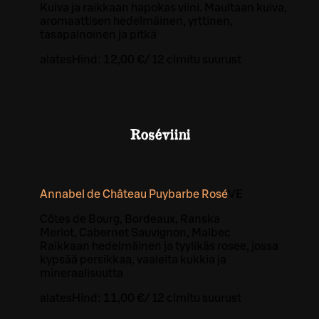
Kuiva ja raikkaan hapokas viini. Maultaan kuiva,
aromaattisen hedelmäinen, yrttinen,
tasapainoinen ja pitkä
alates
Hind:
12,00 €
/
12 cl
mitu suurust
Roséviini
Annabel de Château Puybarbe Rosé
VE
Côtes de Bourg, Bordeaux, Ranska
Merlot, Cabernet Sauvignon, Malbec
Raikkaan hedelmäinen ja tyylikäs rosee, jossa
kypsää persikkaa, vaaleita kukkia ja
mineraalisuutta
alates
Hind:
11,00 €
/
12 cl
mitu suurust