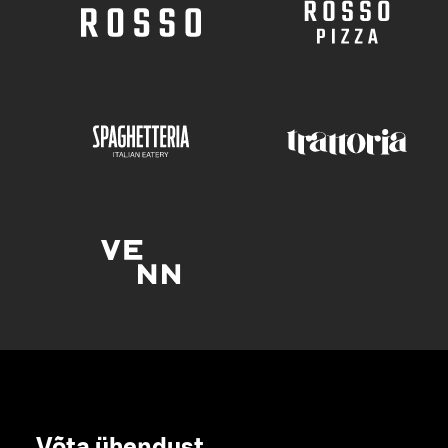
Võta ühendust