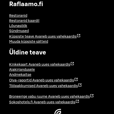
Raflaamo.fi
Restoranid
Restoranid kaardil
Lõunasöök
Sündmused
Küpsiste teave
Avaneb uues vahekaardis
Muuda küpsiste sätteid
Üldine teave
Kinkekaart
Avaneb uues vahekaardis
Ajakirjandusele
Andmekaitse
Oiva-raportid
Avaneb uues vahekaardis
Tööpakkumised
Avaneb uues vahekaardis
Broneerige vabu ruume
Avaneb uues vahekaardis
Sokoshotels.fi
Avaneb uues vahekaardis