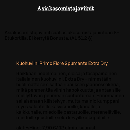
Asiakasomistajaviinit
Asiakasomistajaviinit saat asiakasomistajahintaan S-
Etukortilla. Ei kerrytä Bonusta. (AL 51.2 §)
Kuohuviini Primo Fiore Spumante Extra Dry
Raikkaan hedelmäinen, eloisa ja tasapainoinen
italialainen kuohuviini. Extra Dry - nimestään
huolimatta se sisältää ripauksen jäännössokeria,
mikä pehmentää viinin hapokkuutta ja antaa sille
miellyttävän pehmeän suutuntuman. Erinomainen
sellaisenaan kilistelyyn, mutta mainio kumppani
myös salaateille kasvisruoille, kanalle ja
kalkkunalle, miedoille pastaruoille, mereneläville,
miedoille juustoille sekä kevyille alkupaloille.
alates
Hind:
7,90 €
/
12 cl
mitu suurust