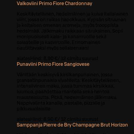
Valkoviini Primo Fiore Chardonnay
Keskitäyteläinen, hedelmäinen ja kuiva italialainen
viini, jossa on raikas hapokkuus. Kypsän sitruunan
ja keltaisen omenan aromeja, myös trooppista
hedelmää. Jälkimaku raikkaan sitruksinen. Sopii
monipuolisesti kala- ja kananruoille sekä
salaateille ja kasviruoille. Erinomainen
nautittavaksi myös sellaisenaan!
alates
Hind:
8,90 €
/
12 cl
mitu suurust
Punaviini Primo Fiore Sangiovese
Väriltään keskisyvä kirsikanpunainen, jossa
granaatinpunaisia vivahteita. Keskitäyteläinen,
intensiivinen maku, jossa tummaa kirsikkaa,
luumua, paahdettua mantelia sekä hentoa
mausteisuutta. Pitkä, hedelmäinen jälkimaku.
Nappivalinta kanalle, pastalle, pizzalle ja
pikkusuolaisille.
alates
Hind:
8,90 €
/
12 cl
mitu suurust
Samppanja Pierre de Bry Champagne Brut Horizon