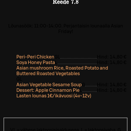
Reede
7.8
Lõunasöök: 11:00-14:00. Perjantaisin lounaalla Asian
Friday!
Peri-Peri Chicken
G
L
Hind:
14,80 €
Soya Honey Pasta
L
Hind:
14,80 €
Asian mushroom Rice, Roasted Potato and
Buttered Roasted Vegetables
G
L
Asian Vegetable Sesame Soup
G
Hind:
14,80 €
Dessert: Apple Cinnamon Pie
L
Hind:
14,80 €
Lasten lounas 1€/ikävuosi (4v-12v)
VL = vähese laktoosisisaldusega, L = laktoosivaba, G