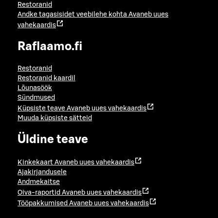
Restoranid
Andke tagasisidet veebilehe kohta
Avaneb uues
vahekaardis
Raflaamo.fi
Restoranid
Restoranid kaardil
Lõunasöök
Sündmused
Küpsiste teave
Avaneb uues vahekaardis
Muuda küpsiste sätteid
Üldine teave
Kinkekaart
Avaneb uues vahekaardis
Ajakirjandusele
Andmekaitse
Oiva-raportid
Avaneb uues vahekaardis
Tööpakkumised
Avaneb uues vahekaardis