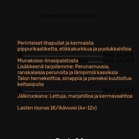
Lõunasöök: 11:00-14:00.
Perinteiset lihapullat ja kermaista
pippurikastiketta, etikkakurkkua ja puolukkahilloa
G
L
Hind:
14,80 €
Munakoiso-linssipaistosta
G
VE
Hind:
14,80 €
Lisäkkeenä tarjoilemme: Perunamuusia,
ranskalaisia perunoita ja lämpimiä kasviksia
Talon hernekeittoa, sinappia ja pieneksi kuutioitua
keltasipulia
G
L
Hind:
14,80 €
Jälkiruokana: Lettuja, marjahilloa ja kermavaahtoa
L
Lasten lounas 1€/ikävuosi (4v-12v)