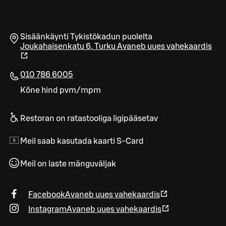
Sisäänkäynti Tykistökadun puolelta
Joukahaisenkatu 6
,
Turku
Avaneb uues vahekaardis
010 786 6005
Kõne hind pvm/mpm
Restoran on ratastooliga ligipääsetav
Meil saab kasutada kaarti S-Card
Meil on laste mänguväljak
Facebook
Avaneb uues vahekaardis
Instagram
Avaneb uues vahekaardis