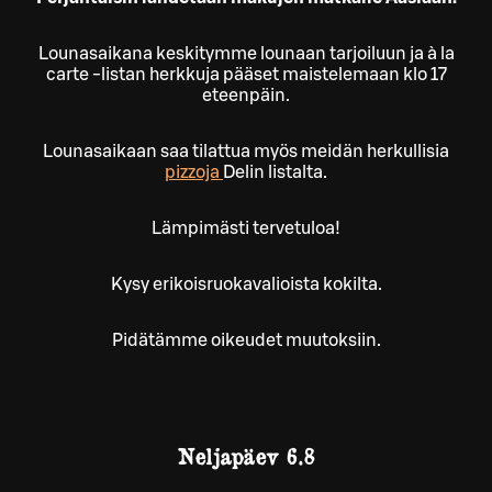
Lounasaikana keskitymme lounaan tarjoiluun ja à la
carte -listan herkkuja pääset maistelemaan klo 17
eteenpäin.
Lounasaikaan saa tilattua myös meidän herkullisia
pizzoja
Delin listalta.
Lämpimästi tervetuloa!
Kysy erikoisruokavalioista kokilta.
Pidätämme oikeudet muutoksiin.
Neljapäev
6.8