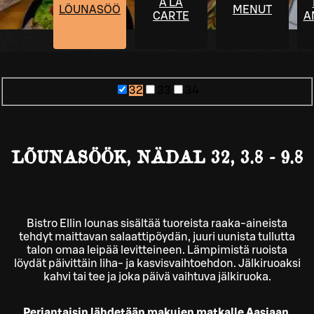
À LA
LÕUNASÖÖK
MENUT
CARTE
A
32
33
34
LÕUNASÖÖK, NÄDAL 32, 3.8 - 9.8
Bistro Ellin lounas sisältää tuoreista raaka-aineista
tehdyt maittavan salaattipöydän, juuri uunista tullutta
talon omaa leipää levitteineen. Lämpimistä ruoista
löydät päivittäin liha- ja kasvisvaihtoehdon. Jälkiruoaksi
kahvi tai tee ja joka päivä vaihtuva jälkiruoka.
Perjantaisin lähdetään makujen matkalle Aasiaan.