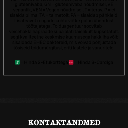
= gluteenivaba, GN = gluteenivaba nõudmisel, VE =
veganlik, VEN = Vegan nõudmisel, T = terav, P = ei
sisalda piima, TA = taimetoit, PÄ = sisaldab pähkleid.
Lisateavet roogade kohta võtke palun ühendust
töötajatega.
Toiduagentuur soovitab
veisehakklihapraade süüa alati täielikult küpsetatult.
Isegi kvaliteetne keskmise kuumusega hakkliha võib
sisaldada EHEC baktereid, mis võivad põhjustada
tõsiseid toidumürgitusi, eriti lastele ja vanuritele.
=
Hinda S-Etukorttega
=
Hinda S-Cardiga
KONTAKTANDMED