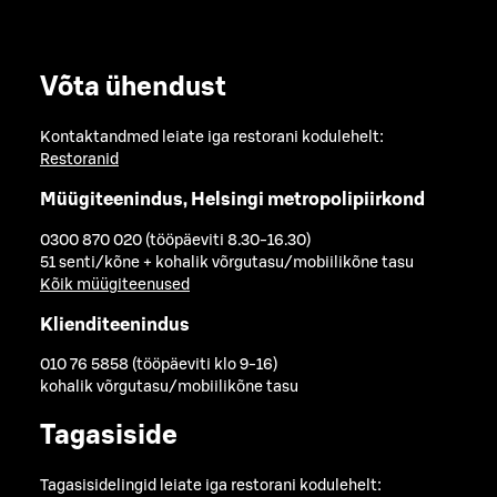
Võta ühendust
Kontaktandmed leiate iga restorani kodulehelt:
Restoranid
Müügiteenindus, Helsingi metropolipiirkond
0300 870 020 (tööpäeviti 8.30-16.30)
51 senti/kõne + kohalik võrgutasu/mobiilikõne tasu
Kõik müügiteenused
Klienditeenindus
010 76 5858 (tööpäeviti klo 9-16)
kohalik võrgutasu/mobiilikõne tasu
Tagasiside
Tagasisidelingid leiate iga restorani kodulehelt: