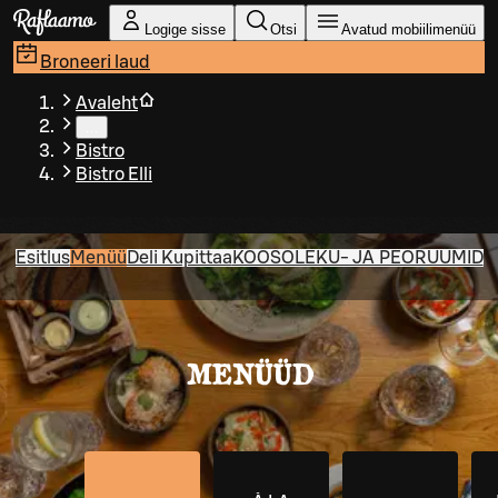
Liigu peamise sisu juurde
Logige sisse
Otsi
Avatud mobiilimenüü
Broneeri laud
Avaleht
…
Bistro
Bistro Elli
Esitlus
Menüü
Deli Kupittaa
KOOSOLEKU- JA PEORUUMID
MENÜÜD