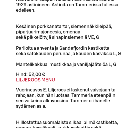
1929 astioineen. Astioita on Tammerissa tallessa
edelleen.
Kesäinen porkkanatartar, siemennäkkileipää,
piparjuurimajoneesia, omenaa
sekä pikkelöityjä sinapinsiemeniä VE, G
Pariloitua ahventa ja Sandefjordin kastiketta,
sekä satokauden perunaa ja kauden kasviksia L, G
Mantelikakkua, mustikkaa ja vaniljajäätelöä L, G
Hind:
52,00 €
LILJEROOS MENU
Vuorineuvos E. Liljeroos ei laskenut vaivojaan tai
rahojaan, kun hän luotsasi Tammeria eteenpäin
sen vaikeina alkuvuosina. Tammer oli hänelle
sydämen asia.
Hiillostettua suomalaista siikaa, piimäkastiketta,
omena-kyssäkaali-kurkkusalaattia sekä