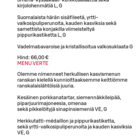
kirjolohenmätiä L, G
Suomalaista härän sisäfileetä, yrtti-
valkosipuliperunoita, kauden kasviksia sekä
samettista konjakilla viimeisteltyä
pippurikastiketta L, G
Vadelmabavaroise ja kristallisoitua valkosuklaata G
Hind:
66,00 €
MENU VERTE
Olemme nimenneet herkullisen kasvismenun
ranskan kielellä kunnioittaaksemme keittiömme
ranskalaislähtöisiä juuria.
Kesäinen porkkanatartar, siemennäkkileipää,
piparjuurimajoneesia, omenaa
sekä pikkelöityjä sinapinsiemeniä VE, G
Herkkutatti-médaillon ja pippurikastiketta,
sekä yrtti-valkosipuliperunoita ja kauden kasviksia
VE, G