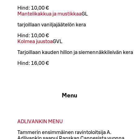
Hind:
10,00 €
Mantelikakkua ja mustikkaa
G
L
tarjoillaan vaniljajäätelön kera
Hind:
10,00 €
Kolmea juustoa
G
VL
Tarjoillaan kauden hillon ja siemennäkkileivän kera
Hind:
16,00 €
Menu
ADLIVANKIN MENU
Tammerin ensimmäinen ravintoloitsija A.
Adlivankin saapui Ranskan Cannesista vuonna