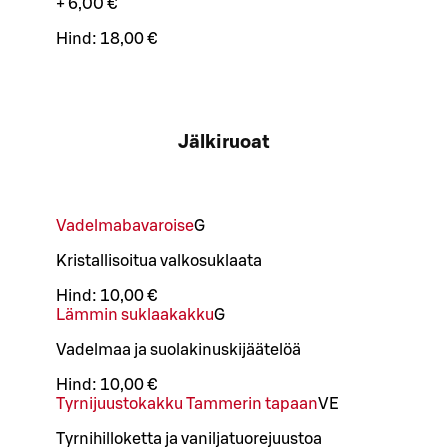
+ 6,00 €
Hind:
18,00 €
Jälkiruoat
Vadelmabavaroise
G
Kristallisoitua valkosuklaata
Hind:
10,00 €
Lämmin suklaakakku
G
Vadelmaa ja suolakinuskijäätelöä
Hind:
10,00 €
Tyrnijuustokakku Tammerin tapaan
VE
Tyrnihilloketta ja vaniljatuorejuustoa