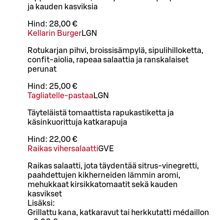
ja kauden kasviksia
Hind:
28,00 €
Kellarin Burger
L
GN
Rotukarjan pihvi, broissisämpylä, sipulihilloketta,
confit-aiolia, rapeaa salaattia ja ranskalaiset
perunat
Hind:
25,00 €
Tagliatelle-pastaa
L
GN
Täyteläistä tomaattista rapukastiketta ja
käsinkuorittuja katkarapuja
Hind:
22,00 €
Raikas vihersalaatti
G
VE
Raikas salaatti, jota täydentää sitrus‑vinegretti,
paahdettujen kikherneiden lämmin aromi,
mehukkaat kirsikkatomaatit sekä kauden
kasvikset
Lisäksi:
Grillattu kana, katkaravut tai herkkutatti médaillon