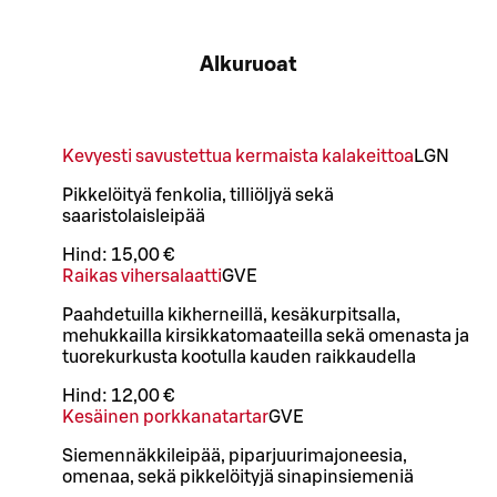
Alkuruoat
Kevyesti savustettua kermaista kalakeittoa
L
GN
Pikkelöityä fenkolia, tilliöljyä sekä
saaristolaisleipää
Hind:
15,00 €
Raikas vihersalaatti
G
VE
Paahdetuilla kikherneillä, kesäkurpitsalla,
mehukkailla kirsikkatomaateilla sekä omenasta ja
tuorekurkusta kootulla kauden raikkaudella
Hind:
12,00 €
Kesäinen porkkanatartar
G
VE
Siemennäkkileipää, piparjuurimajoneesia,
omenaa, sekä pikkelöityjä sinapinsiemeniä