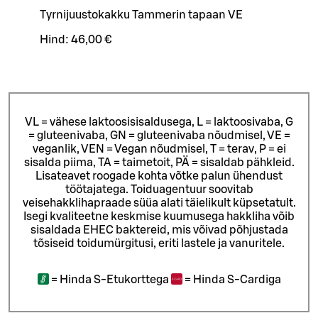
Tyrnijuustokakku Tammerin tapaan VE
Hind:
46,00 €
VL = vähese laktoosisisaldusega, L = laktoosivaba, G
= gluteenivaba, GN = gluteenivaba nõudmisel, VE =
veganlik, VEN = Vegan nõudmisel, T = terav, P = ei
sisalda piima, TA = taimetoit, PÄ = sisaldab pähkleid.
Lisateavet roogade kohta võtke palun ühendust
töötajatega.
Toiduagentuur soovitab
veisehakklihapraade süüa alati täielikult küpsetatult.
Isegi kvaliteetne keskmise kuumusega hakkliha võib
sisaldada EHEC baktereid, mis võivad põhjustada
tõsiseid toidumürgitusi, eriti lastele ja vanuritele.
=
Hinda S-Etukorttega
=
Hinda S-Cardiga