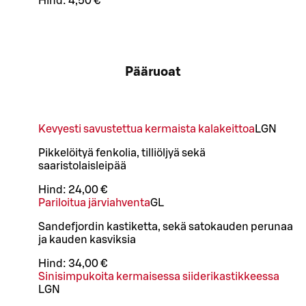
Hind:
4,50 €
Pääruoat
Kevyesti savustettua kermaista kalakeittoa
L
GN
Pikkelöityä fenkolia, tilliöljyä sekä
saaristolaisleipää
Hind:
24,00 €
Pariloitua järviahventa
G
L
Sandefjordin kastiketta, sekä satokauden perunaa
ja kauden kasviksia
Hind:
34,00 €
Sinisimpukoita kermaisessa siiderikastikkeessa
L
GN