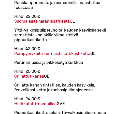
Ranskanperunoita ja rosmariinilla maustettua
focacciaa
Hind:
32,00 €
Suomalaista härän sisäfileetä
G
L
Yrtti-valkosipuliperunoita, kauden kasviksia sekä
samettista konjakilla viimeisteltyä
pippurikastiketta
Hind:
42,00 €
Poropyöryköitä kermaista tattikastiketta
G
L
Perunamuusia ja pikkelöityä kurkkua
Hind:
25,00 €
Grillattua kanaa
G
L
Grillattu kanan rintafilee, kauden kasviksia,
fenkolikastiketta ja ruohosipulimajoneesia
Hind:
24,00 €
Herkkutatti-médaillon
G
VE
Pippurikastiketta, sekä yrtti-valkosipuliperunoita