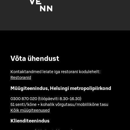
Võta ühendust
Kontaktandmed leiate iga restorani kodulehelt:
Restoranid
Müügiteenindus, Helsingi metropolipiirkond
0300 870 020 (tööpäeviti 8.30-16.30)
51 senti/kõne + kohalik võrgutasu/mobiilikõne tasu
Kõik müügiteenused
Klienditeenindus