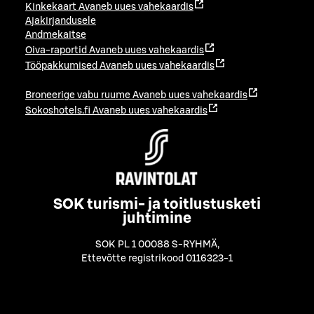
Kinkekaart
Avaneb uues vahekaardis
Ajakirjandusele
Andmekaitse
Oiva-raportid
Avaneb uues vahekaardis
Tööpakkumised
Avaneb uues vahekaardis
Broneerige vabu ruume
Avaneb uues vahekaardis
Sokoshotels.fi
Avaneb uues vahekaardis
SOK turismi- ja toitlustusketi
juhtimine
SOK PL 1 00088 S-RYHMÄ
,
Ettevõtte registrikood 0116323-1