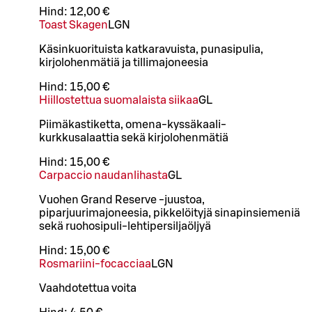
Hind:
12,00 €
Toast Skagen
L
GN
Käsinkuorituista katkaravuista, punasipulia,
kirjolohenmätiä ja tillimajoneesia
Hind:
15,00 €
Hiillostettua suomalaista siikaa
G
L
Piimäkastiketta, omena-kyssäkaali-
kurkkusalaattia sekä kirjolohenmätiä
Hind:
15,00 €
Carpaccio naudanlihasta
G
L
Vuohen Grand Reserve -juustoa,
piparjuurimajoneesia, pikkelöityjä sinapinsiemeniä
sekä ruohosipuli-lehtipersiljaöljyä
Hind:
15,00 €
Rosmariini-focacciaa
L
GN
Vaahdotettua voita