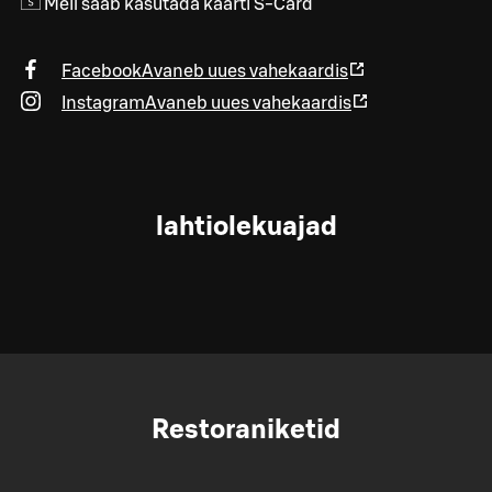
Meil saab kasutada kaarti S-Card
Facebook
Avaneb uues vahekaardis
Instagram
Avaneb uues vahekaardis
lahtiolekuajad
Restoraniketid