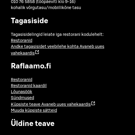
010 76 5858 (tööpäeviti klo 9-16)
kohalik võrgutasu/mobiilikõne tasu
Tagasiside
Tagasisidelingid leiate iga restorani kodulehelt:
Restoranid
Andke tagasisidet veebilehe kohta
Avaneb uues
vahekaardis
Raflaamo.fi
Restoranid
Restoranid kaardil
Lõunasöök
Sündmused
Küpsiste teave
Avaneb uues vahekaardis
Muuda küpsiste sätteid
Üldine teave