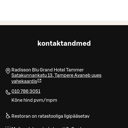
kontaktandmed
Radisson Blu Grand Hotel Tammer
Satakunnankatu 13
,
Tampere
Avaneb uues
vahekaardis
010 786 3051
Kõne hind pvm/mpm
Restoran on ratastooliga ligipääsetav