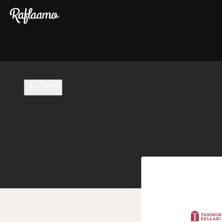
Liigu peamise sisu juurde
Tagasi