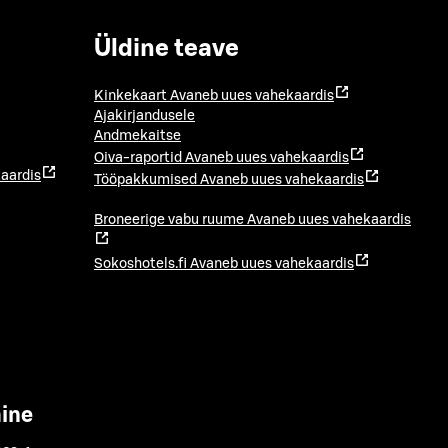
Üldine teave
Kinkekaart
Avaneb uues vahekaardis
Ajakirjandusele
Andmekaitse
Oiva-raportid
Avaneb uues vahekaardis
aardis
Tööpakkumised
Avaneb uues vahekaardis
Broneerige vabu ruume
Avaneb uues vahekaardis
Sokoshotels.fi
Avaneb uues vahekaardis
mine