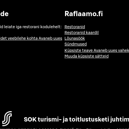
ide
Raflaamo.fi
id leiate iga restorani kodulehelt:
Restoranid
Restoranid kaardil
idet veebilehe kohta
Avaneb uues
Lõunasöök
Sündmused
Küpsiste teave
Avaneb uues vahek
Muuda küpsiste sätteid
SOK turismi- ja toitlustusketi juhti