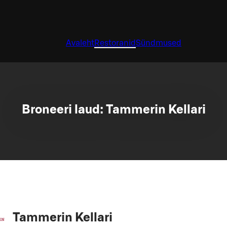
Avaleht
Restoranid
Sündmused
Broneeri laud: Tammerin Kellari
Tammerin Kellari