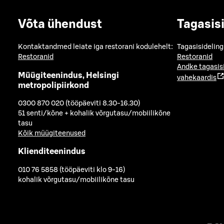
Võta ühendust
Tagasis
Kontaktandmed leiate iga restorani kodulehelt:
Tagasisideling
Restoranid
Restoranid
Andke tagasis
Müügiteenindus, Helsingi
vahekaardis
metropolipiirkond
0300 870 020 (tööpäeviti 8.30-16.30)
51 senti/kõne + kohalik võrgutasu/mobiilikõne
tasu
Kõik müügiteenused
Klienditeenindus
010 76 5858 (tööpäeviti klo 9-16)
kohalik võrgutasu/mobiilikõne tasu