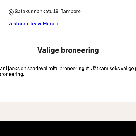
Satakunnankatu 13, Tampere
Restorani teave
Menüü
Valige broneering
rani jaoks on saadaval mitu broneeringut. Jätkamiseks valige
broneering.