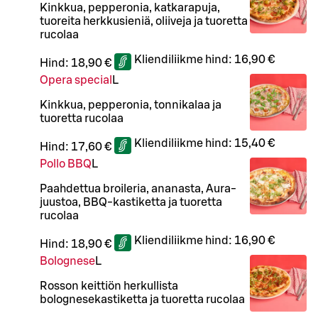
Kinkkua, pepperonia, katkarapuja,
tuoreita herkkusieniä, oliiveja ja tuoretta
rucolaa
Kliendiliikme hind:
16,90 €
Hind:
18,90 €
Opera special
L
Kinkkua, pepperonia, tonnikalaa ja
tuoretta rucolaa
Kliendiliikme hind:
15,40 €
Hind:
17,60 €
Pollo BBQ
L
Paahdettua broileria, ananasta, Aura-
juustoa, BBQ-kastiketta ja tuoretta
rucolaa
Kliendiliikme hind:
16,90 €
Hind:
18,90 €
Bolognese
L
Rosson keittiön herkullista
bolognesekastiketta ja tuoretta rucolaa