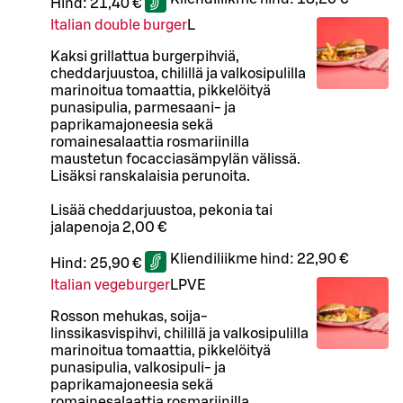
Hind:
21,40 €
Italian double burger
L
Kaksi grillattua burgerpihviä,
cheddarjuustoa, chilillä ja valkosipulilla
marinoitua tomaattia, pikkelöityä
punasipulia, parmesaani- ja
paprikamajoneesia sekä
romainesalaattia rosmariinilla
maustetun focacciasämpylän välissä.
Lisäksi ranskalaisia perunoita.
Lisää cheddarjuustoa, pekonia tai
jalapenoja 2,00 €
Kliendiliikme hind:
22,90 €
Hind:
25,90 €
Italian vegeburger
L
P
VE
Rosson mehukas, soija-
linssikasvispihvi, chilillä ja valkosipulilla
marinoitua tomaattia, pikkelöityä
punasipulia, valkosipuli- ja
paprikamajoneesia sekä
romainesalaattia rosmariinilla