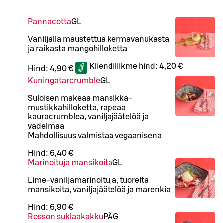
Pannacotta
G
L
Vaniljalla maustettua kermavanukasta
ja raikasta mangohilloketta
Kliendiliikme hind:
4,20 €
Hind:
4,90 €
Kuningatarcrumble
G
L
Suloisen makeaa mansikka-
mustikkahilloketta, rapeaa
kauracrumblea, vaniljajäätelöä ja
vadelmaa
Mahdollisuus valmistaa vegaanisena
Hind:
6,40 €
Marinoituja mansikoita
G
L
Lime-vaniljamarinoituja, tuoreita
mansikoita, vaniljajäätelöä ja marenkia
Hind:
6,90 €
Rosson suklaakakku
PÄ
G