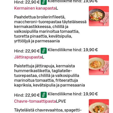
Kliendiliikme hind:
19,90 €
Hind:
22,90 €
Kermainen kanapasta
L
Paahdettua broilerinfileetä,
maccheroni-tuorepastaa täyteläisessä
kermakastikkeessa, chilillä ja
valkosipulilla marinoitua tomaattia,
tuoretta pinaattia, kevätsipulia,
yrttiöljyä ja parmesaania
Kliendiliikme hind:
19,90 €
Hind:
22,90 €
Jättirapupasta
L
Paistettuja jättirapuja, kermaista
hummerikastiketta, tagliatelle-
tuorepastaa, chilillä ja valkosipulilla
marinoitua tomaattia, friteerattuja
kapriksia, kevätsipulia ja parmesaania
Kliendiliikme hind:
19,90 €
Hind:
22,90 €
Chavre-tomaattipasta
L
P
VE
Täyteläistä chavrevaahtoa, spagetti-