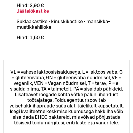
Hind:
3,90 €
Jäätelökastike
Suklaakastike • kinuskikastike • mansikka-
mustikkahilloke
Hind:
1,50 €
VL = vähese laktoosisisaldusega, L = laktoosivaba, G
= gluteenivaba, GN = gluteenivaba nõudmisel, VE =
veganlik, VEN = Vegan nõudmisel, T = terav, P = ei
sisalda piima, TA = taimetoit, PÄ = sisaldab pähkleid.
Lisateavet roogade kohta võtke palun ühendust
töötajatega.
Toiduagentuur soovitab
veisehakklihapraade süüa alati täielikult küpsetatult.
Isegi kvaliteetne keskmise kuumusega hakkliha võib
sisaldada EHEC baktereid, mis võivad põhjustada
tõsiseid toidumürgitusi, eriti lastele ja vanuritele.