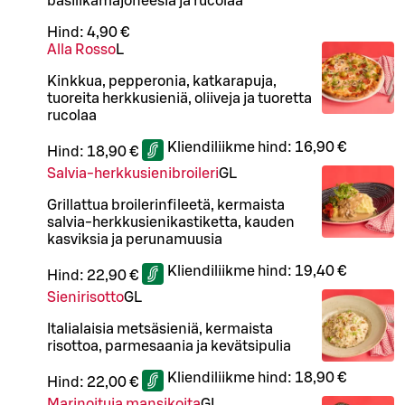
basilikamajoneesia ja rucolaa
Hind:
4,90 €
Alla Rosso
L
Kinkkua, pepperonia, katkarapuja,
tuoreita herkkusieniä, oliiveja ja tuoretta
rucolaa
Kliendiliikme hind:
16,90 €
Hind:
18,90 €
Salvia-herkkusienibroileri
G
L
Grillattua broilerinfileetä, kermaista
salvia-herkkusienikastiketta, kauden
kasviksia ja perunamuusia
Kliendiliikme hind:
19,40 €
Hind:
22,90 €
Sienirisotto
G
L
Italialaisia metsäsieniä, kermaista
risottoa, parmesaania ja kevätsipulia
Kliendiliikme hind:
18,90 €
Hind:
22,00 €
Marinoituja mansikoita
G
L