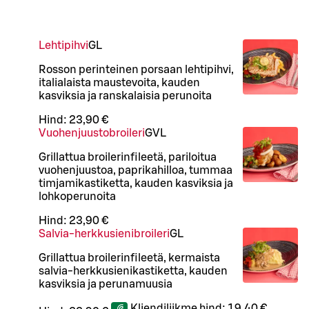
Lehtipihvi
G
L
Rosson perinteinen porsaan lehtipihvi,
italialaista maustevoita, kauden
kasviksia ja ranskalaisia perunoita
Hind:
23,90 €
Vuohenjuustobroileri
G
VL
Grillattua broilerinfileetä, pariloitua
vuohenjuustoa, paprikahilloa, tummaa
timjamikastiketta, kauden kasviksia ja
lohkoperunoita
Hind:
23,90 €
Salvia-herkkusienibroileri
G
L
Grillattua broilerinfileetä, kermaista
salvia-herkkusienikastiketta, kauden
kasviksia ja perunamuusia
Kliendiliikme hind:
19,40 €