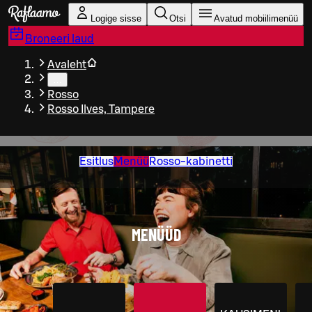
Liigu peamise sisu juurde
Logige sisse
Otsi
Avatud mobiilimenüü
Broneeri laud
Avaleht
…
Rosso
Rosso Ilves, Tampere
Esitlus
Menüü
Rosso-kabinetti
MENÜÜD