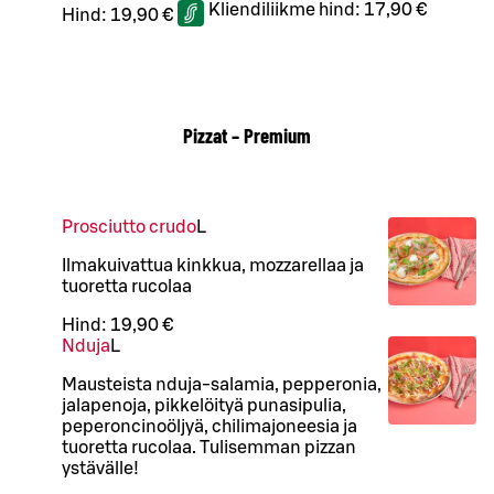
Kliendiliikme hind:
17,90 €
Hind:
19,90 €
Pizzat – Premium
Prosciutto crudo
L
Ilmakuivattua kinkkua, mozzarellaa ja
tuoretta rucolaa
Hind:
19,90 €
Nduja
L
Mausteista nduja-salamia, pepperonia,
jalapenoja, pikkelöityä punasipulia,
peperoncinoöljyä, chilimajoneesia ja
tuoretta rucolaa. Tulisemman pizzan
ystävälle!