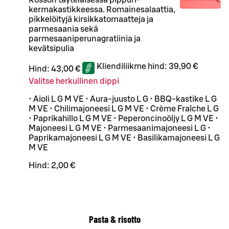
kermakastikkeessa. Romainesalaattia,
pikkelöityjä kirsikkatomaatteja ja
parmesaania sekä
parmesaaniperunagratiinia ja
kevätsipulia
Kliendiliikme hind:
39,90 €
Hind:
43,00 €
Valitse herkullinen dippi
• Aioli L G M VE • Aura-juusto L G • BBQ-kastike L G
M VE • Chilimajoneesi L G M VE • Crème Fraîche L G
• Paprikahillo L G M VE • Peperoncinoöljy L G M VE •
Majoneesi L G M VE • Parmesaanimajoneesi L G •
Paprikamajoneesi L G M VE • Basilikamajoneesi L G
M VE
Hind:
2,00 €
Pasta & risotto