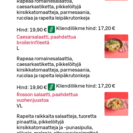
Rapeaa romainesalaattia,
caesarkastiketta, pikkelöityjä
kirsikkatomaatteja, parmesaania,
rucolaa ja rapeita leipäkrutonkeja
Kliendiliikme hind:
17,20 €
Hind:
19,90 €
Caesarsalaatti, paahdettua
broilerinfileetä
L
Rapeaa romainesalaattia,
caesarkastiketta, pikkelöityjä
kirsikkatomaatteja, parmesaania,
rucolaa ja rapeita leipäkrutonkeja
Kliendiliikme hind:
17,20 €
Hind:
19,90 €
Rosson salaatti, paahdettua
vuohenjuustoa
VL
Rapeita raikkaita salaatteja, tuoretta
pinaattia, pikkelöityjä
kirsikkatomaatteja ja -punasipulia,