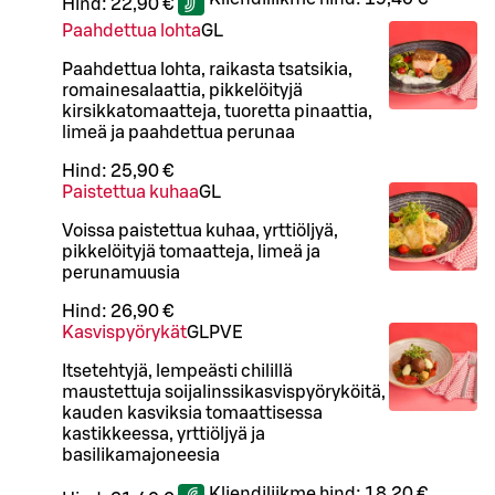
Hind:
22,90 €
Paahdettua lohta
G
L
Paahdettua lohta, raikasta tsatsikia,
romainesalaattia, pikkelöityjä
kirsikkatomaatteja, tuoretta pinaattia,
limeä ja paahdettua perunaa
Hind:
25,90 €
Paistettua kuhaa
G
L
Voissa paistettua kuhaa, yrttiöljyä,
pikkelöityjä tomaatteja, limeä ja
perunamuusia
Hind:
26,90 €
Kasvispyörykät
G
L
P
VE
Itsetehtyjä, lempeästi chilillä
maustettuja soijalinssikasvispyöryköitä,
kauden kasviksia tomaattisessa
kastikkeessa, yrttiöljyä ja
basilikamajoneesia
Kliendiliikme hind:
18,20 €