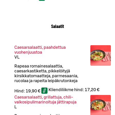
Salaatit
Caesarsalaatti, paahdettua
vuohenjuustoa
VL
Rapeaa romainesalaattia,
caesarkastiketta, pikkelöityjä
kirsikkatomaatteja, parmesaania,
rucolaa ja rapeita leipäkrutonkeja
Kliendiliikme hind:
17,20 €
Hind:
19,90 €
Caesarsalaatti, grillattuja, chili-
valkosipulimarinoituja jättirapuja
L