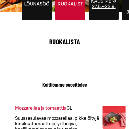
KAUSIMENUT
LÕUNASÖÖK
RUOKALISTA
27.5.–22.9.
3
RUOKALISTA
Keittiömme suosittelee
Mozzarellaa ja tomaattia
G
L
Suussasulavaa mozzarellaa, pikkelöityjä
kirsikkatomaatteja, yrttiöljyä,