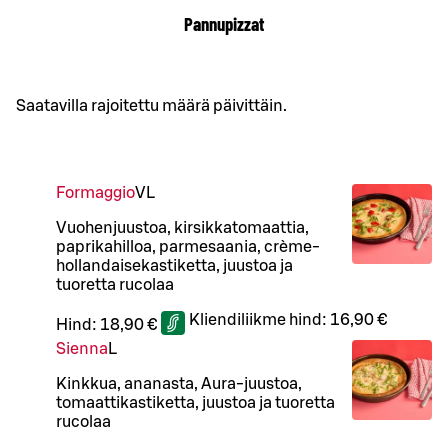
Pannupizzat
Saatavilla rajoitettu määrä päivittäin.
Formaggio
VL
Vuohenjuustoa, kirsikkatomaattia,
paprikahilloa, parmesaania, crème-
hollandaisekastiketta, juustoa ja
tuoretta rucolaa
Kliendiliikme hind:
16,90 €
Hind:
18,90 €
Sienna
L
Kinkkua, ananasta, Aura-juustoa,
tomaattikastiketta, juustoa ja tuoretta
rucolaa