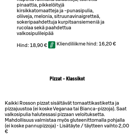
pinaattia, pikkelöityjä
kirsikkatomaatteja ja -punasipulia,
oliiveja, melonia, sitruunavinaigretteä,
sokeripaahdettuja kurpitsansiemeniä ja
rucolaa sekä paahdettua
valkosipulileipää
Kliendiliikme hind:
16,20 €
Hind:
18,90 €
Pizzat – Klassikot
Kaikki Rosson pizzat sisältävät tomaattikastiketta ja
pizzajuustoa (ei koske Veganaa tai Bianca-pizzoja). Saat
valkosipulia halutessasi pizzaan veloituksetta.
Mahdollisuus valmistaa myös gluteenittomalla pohjalla
(ei koske pannupizzoja) • Lisätäyte / täytteen vaihto 2,00
€