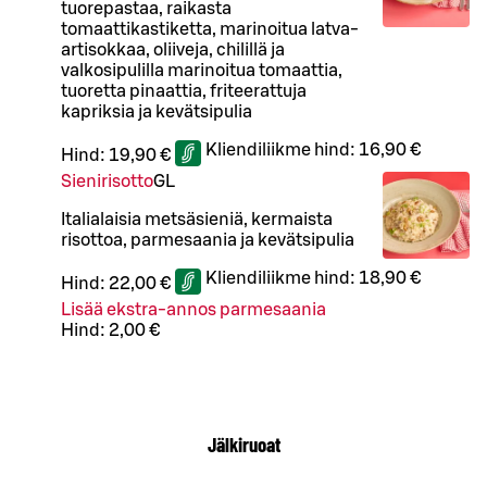
tuorepastaa, raikasta
tomaattikastiketta, marinoitua latva-
artisokkaa, oliiveja, chilillä ja
valkosipulilla marinoitua tomaattia,
tuoretta pinaattia, friteerattuja
kapriksia ja kevätsipulia
Kliendiliikme hind:
16,90 €
Hind:
19,90 €
Sienirisotto
G
L
Italialaisia metsäsieniä, kermaista
risottoa, parmesaania ja kevätsipulia
Kliendiliikme hind:
18,90 €
Hind:
22,00 €
Lisää ekstra-annos parmesaania
Hind:
2,00 €
Jälkiruoat