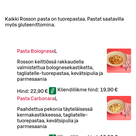
Kaikki Rosson pasta on tuorepastaa. Pastat saatavilla
myös gluteenittomina.
Pasta Bolognese
L
Rosson keittiössä rakkaudella
valmistettua bolognesekastiketta,
tagliatelle-tuorepastaa, kevätsipulia ja
parmesaania
Kliendiliikme hind:
19,90 €
Hind:
22,90 €
Pasta Carbonara
L
Paahdettua pekonia täyteläisessä
kermakastikkeessa, tagliatelle-
tuorepastaa, kevätsipulia ja
parmesaania