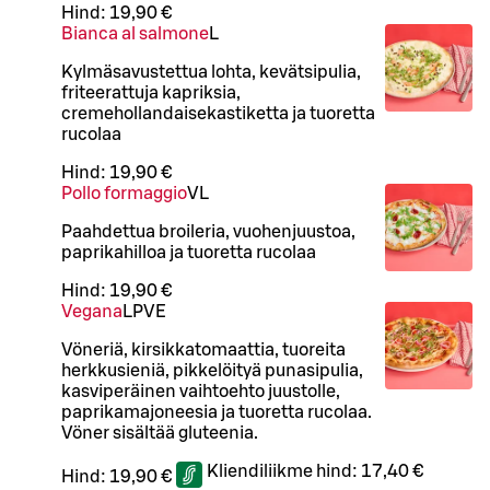
Hind:
19,90 €
Bianca al salmone
L
Kylmäsavustettua lohta, kevätsipulia,
friteerattuja kapriksia,
cremehollandaisekastiketta ja tuoretta
rucolaa
Hind:
19,90 €
Pollo formaggio
VL
Paahdettua broileria, vuohenjuustoa,
paprikahilloa ja tuoretta rucolaa
Hind:
19,90 €
Vegana
L
P
VE
Vöneriä, kirsikkatomaattia, tuoreita
herkkusieniä, pikkelöityä punasipulia,
kasviperäinen vaihtoehto juustolle,
paprikamajoneesia ja tuoretta rucolaa.
Vöner sisältää gluteenia.
Kliendiliikme hind:
17,40 €
Hind:
19,90 €