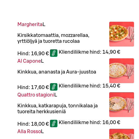
Margherita
L
Kirsikkatomaattia, mozzarellaa,
yrttiöljyä ja tuoretta rucolaa
Kliendiliikme hind:
14,90 €
Hind:
16,90 €
Al Capone
L
Kinkkua, ananasta ja Aura-juustoa
Kliendiliikme hind:
15,40 €
Hind:
17,60 €
Quattro stagioni
L
Kinkkua, katkarapuja, tonnikalaa ja
tuoreita herkkusieniä
Kliendiliikme hind:
16,00 €
Hind:
18,00 €
Alla Rosso
L