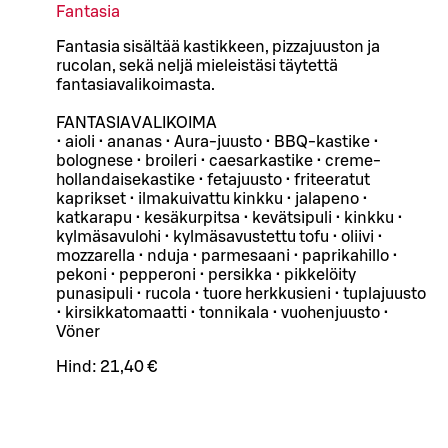
Fantasia
Fantasia sisältää kastikkeen, pizzajuuston ja
rucolan, sekä neljä mieleistäsi täytettä
fantasiavalikoimasta.
FANTASIAVALIKOIMA
• aioli • ananas • Aura-juusto • BBQ-kastike •
bolognese • broileri • caesarkastike • creme-
hollandaisekastike • fetajuusto • friteeratut
kaprikset • ilmakuivattu kinkku • jalapeno •
katkarapu • kesäkurpitsa • kevätsipuli • kinkku •
kylmäsavulohi • kylmäsavustettu tofu • oliivi •
mozzarella • nduja • parmesaani • paprikahillo •
pekoni • pepperoni • persikka • pikkelöity
punasipuli • rucola • tuore herkkusieni • tuplajuusto
• kirsikkatomaatti • tonnikala • vuohenjuusto •
Vöner
Hind:
21,40 €