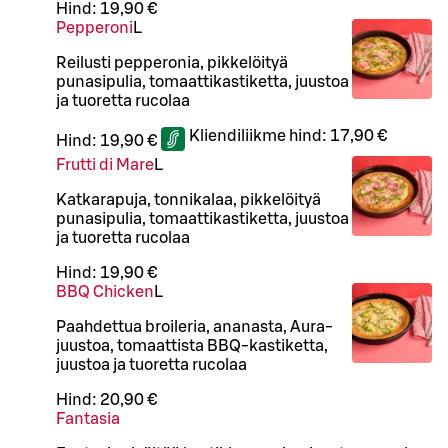
Hind:
19,90 €
Pepperoni
L
Reilusti pepperonia, pikkelöityä
punasipulia, tomaattikastiketta, juustoa
ja tuoretta rucolaa
Kliendiliikme hind:
17,90 €
Hind:
19,90 €
Frutti di Mare
L
Katkarapuja, tonnikalaa, pikkelöityä
punasipulia, tomaattikastiketta, juustoa
ja tuoretta rucolaa
Hind:
19,90 €
BBQ Chicken
L
Paahdettua broileria, ananasta, Aura-
juustoa, tomaattista BBQ-kastiketta,
juustoa ja tuoretta rucolaa
Hind:
20,90 €
Fantasia