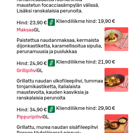
maustetun focacciasämpylän välissä.
Lisäksi ranskalaisia perunoita.
Kliendiliikme hind:
19,90 €
Hind:
23,90 €
Maksaa
G
L
Paistettua naudanmaksaa, kermaista
dijonkastiketta, karamellisoitua sipulia,
perunamuusia ja puolukkaa
Kliendiliikme hind:
21,90 €
Hind:
24,90 €
Grillipihvi
G
L
Grillattu naudan ulkofileepihvi, tummaa
timjamikastiketta, italialaista
maustevoita, kauden kasviksia ja
ranskalaisia perunoita
Kliendiliikme hind:
29,90 €
Hind:
34,90 €
Pippuripihvi
G
L
Grillattu, murea naudan sisäfileepihvi
Rosson täyteläisessä pippuri-