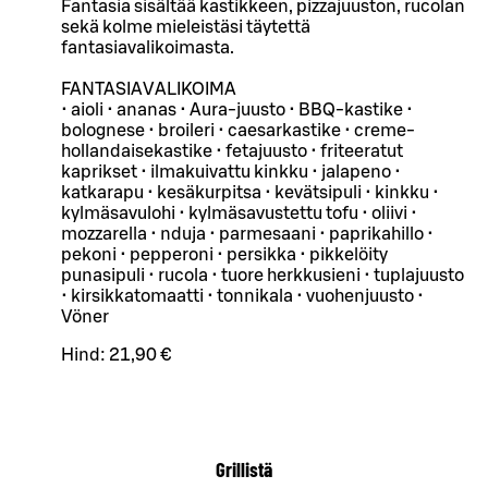
Fantasia sisältää kastikkeen, pizzajuuston, rucolan
sekä kolme mieleistäsi täytettä
fantasiavalikoimasta.
FANTASIAVALIKOIMA
• aioli • ananas • Aura-juusto • BBQ-kastike •
bolognese • broileri • caesarkastike • creme-
hollandaisekastike • fetajuusto • friteeratut
kaprikset • ilmakuivattu kinkku • jalapeno •
katkarapu • kesäkurpitsa • kevätsipuli • kinkku •
kylmäsavulohi • kylmäsavustettu tofu • oliivi •
mozzarella • nduja • parmesaani • paprikahillo •
pekoni • pepperoni • persikka • pikkelöity
punasipuli • rucola • tuore herkkusieni • tuplajuusto
• kirsikkatomaatti • tonnikala • vuohenjuusto •
Vöner
Hind:
21,90 €
Grillistä