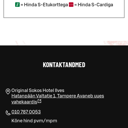
=
Hinda S-Etukorttega
=
Hinda S-Cardiga
KONTAKTANDMED
Original Sokos Hotel Ilves
Hatanpään Valtatie 1
,
Tampere
Avaneb uues
vahekaardis
010 787 0053
Kõne hind pvm/mpm