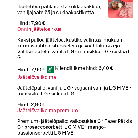
Itsetehtyä pähkinäistä suklaakakkua,
vaniljajäätelöä ja suklaakastiketta
Hind:
7,90 €
Onnin jäätelösirkus
Kaksi palloa jäätelöä, kastike valintasi mukaan,
kermavaahtoa, strösseleitä ja vaahtokarkkeja.
Valitse jäätelö: vanilja L G • mansikka L G • suklaa L
G
Kliendiliikme hind:
6,40 €
Hind:
7,90 €
Jäätelövalikoima
Jäätelöpallo: vanilja L G • vegaani vanilja L G M VE •
mansikka L G • suklaa L G
Hind:
2,90 €
Jäätelövalikoima premium
Premium-jäätelöpallo: valkosuklaa G • Fazer Pätkis
G • proseccosorbetti L G M VE • mango-
passionsorbetti L G M VE