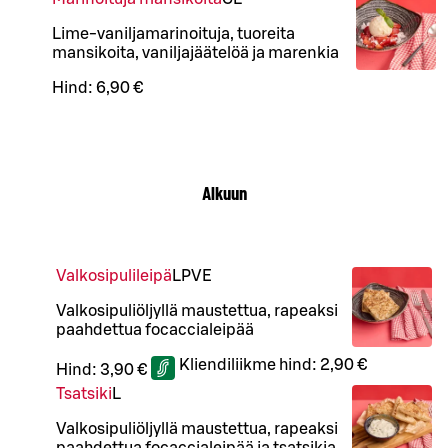
Lime-vaniljamarinoituja, tuoreita
mansikoita, vaniljajäätelöä ja marenkia
Hind:
6,90 €
Alkuun
Valkosipulileipä
L
P
VE
Valkosipuliöljyllä maustettua, rapeaksi
paahdettua focaccialeipää
Kliendiliikme hind:
2,90 €
Hind:
3,90 €
Tsatsiki
L
Valkosipuliöljyllä maustettua, rapeaksi
paahdettua focaccialeipää ja tsatsikia