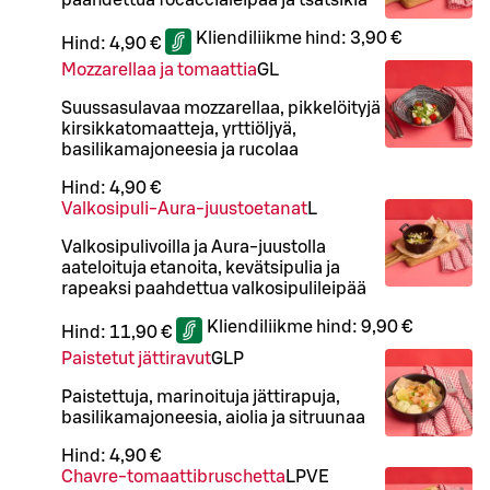
Kliendiliikme hind:
3,90 €
Hind:
4,90 €
Mozzarellaa ja tomaattia
G
L
Suussasulavaa mozzarellaa, pikkelöityjä
kirsikkatomaatteja, yrttiöljyä,
basilikamajoneesia ja rucolaa
Hind:
4,90 €
Valkosipuli-Aura-juustoetanat
L
Valkosipulivoilla ja Aura-juustolla
aateloituja etanoita, kevätsipulia ja
rapeaksi paahdettua valkosipulileipää
Kliendiliikme hind:
9,90 €
Hind:
11,90 €
Paistetut jättiravut
G
L
P
Paistettuja, marinoituja jättirapuja,
basilikamajoneesia, aiolia ja sitruunaa
Hind:
4,90 €
Chavre-tomaattibruschetta
L
P
VE