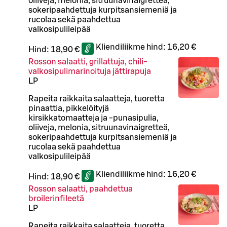
oliiveja, melonia, sitruunavinaigretteä,
sokeripaahdettuja kurpitsansiemeniä ja
rucolaa sekä paahdettua
valkosipulileipää
Kliendiliikme hind:
16,20 €
Hind:
18,90 €
Rosson salaatti, grillattuja, chili-
valkosipulimarinoituja jättirapuja
L
P
Rapeita raikkaita salaatteja, tuoretta
pinaattia, pikkelöityjä
kirsikkatomaatteja ja -punasipulia,
oliiveja, melonia, sitruunavinaigretteä,
sokeripaahdettuja kurpitsansiemeniä ja
rucolaa sekä paahdettua
valkosipulileipää
Kliendiliikme hind:
16,20 €
Hind:
18,90 €
Rosson salaatti, paahdettua
broilerinfileetä
L
P
Rapeita raikkaita salaatteja, tuoretta