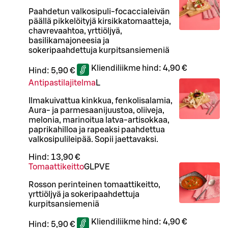
Paahdetun valkosipuli-focaccialeivän
päällä pikkelöityjä kirsikkatomaatteja,
chavrevaahtoa, yrttiöljyä,
basilikamajoneesia ja
sokeripaahdettuja kurpitsansiemeniä
Kliendiliikme hind:
4,90 €
Hind:
5,90 €
Antipastilajitelma
L
Ilmakuivattua kinkkua, fenkolisalamia,
Aura- ja parmesaanijuustoa, oliiveja,
melonia, marinoitua latva-artisokkaa,
paprikahilloa ja rapeaksi paahdettua
valkosipulileipää. Sopii jaettavaksi.
Hind:
13,90 €
Tomaattikeitto
G
L
P
VE
Rosson perinteinen tomaattikeitto,
yrttiöljyä ja sokeripaahdettuja
kurpitsansiemeniä
Kliendiliikme hind:
4,90 €
Hind:
5,90 €