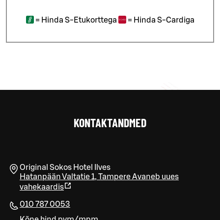
=
Hinda S-Etukorttega
=
Hinda S-Cardiga
KONTAKTANDMED
Original Sokos Hotel Ilves
Hatanpään Valtatie 1
,
Tampere
Avaneb uues
vahekaardis
010 787 0053
Kõne hind pvm/mpm