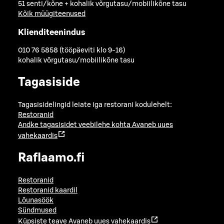
51 senti/kõne + kohalik võrgutasu/mobiilikõne tasu
Kõik müügiteenused
Klienditeenindus
010 76 5858 (tööpäeviti klo 9-16)
kohalik võrgutasu/mobiilikõne tasu
Tagasiside
Tagasisidelingid leiate iga restorani kodulehelt:
Restoranid
Andke tagasisidet veebilehe kohta
Avaneb uues
vahekaardis
Raflaamo.fi
Restoranid
Restoranid kaardil
Lõunasöök
Sündmused
Küpsiste teave
Avaneb uues vahekaardis