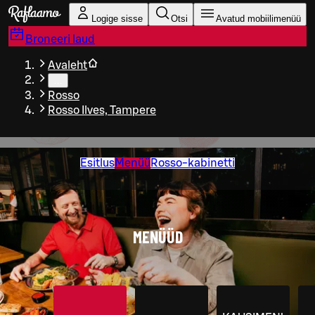
Liigu peamise sisu juurde
Logige sisse
Otsi
Avatud mobiilimenüü
Broneeri laud
Avaleht
…
Rosso
Rosso Ilves, Tampere
Esitlus
Menüü
Rosso-kabinetti
MENÜÜD