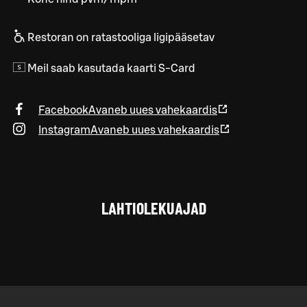
Restoran on ratastooliga ligipääsetav
Meil saab kasutada kaarti S-Card
Facebook
Avaneb uues vahekaardis
Instagram
Avaneb uues vahekaardis
LAHTIOLEKUAJAD