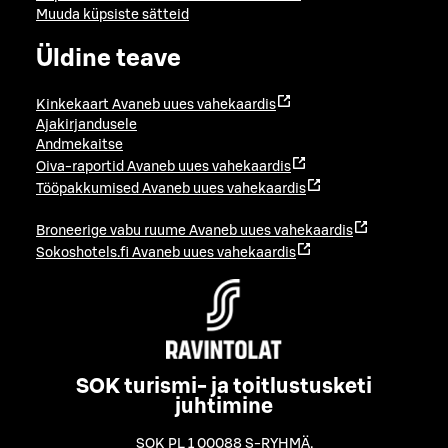
Muuda küpsiste sätteid
Üldine teave
Kinkekaart
Avaneb uues vahekaardis
Ajakirjandusele
Andmekaitse
Oiva-raportid
Avaneb uues vahekaardis
Tööpakkumised
Avaneb uues vahekaardis
Broneerige vabu ruume
Avaneb uues vahekaardis
Sokoshotels.fi
Avaneb uues vahekaardis
SOK turismi- ja toitlustusketi
juhtimine
SOK PL 1 00088 S-RYHMÄ
,