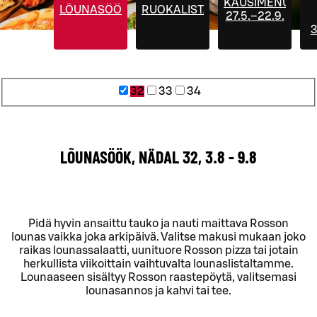
KAUSIMENUT
LÕUNASÖÖK
RUOKALISTA
27.5.–22.9.
3
32
33
34
LÕUNASÖÖK, NÄDAL 32, 3.8 - 9.8
Pidä hyvin ansaittu tauko ja nauti maittava Rosson
lounas vaikka joka arkipäivä. Valitse makusi mukaan joko
raikas lounassalaatti, uunituore Rosson pizza tai jotain
herkullista viikoittain vaihtuvalta lounaslistaltamme.
Lounaaseen sisältyy Rosson raastepöytä, valitsemasi
lounasannos ja kahvi tai tee.