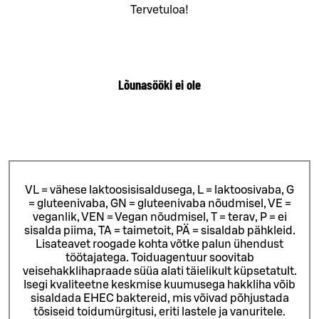
Tervetuloa!
Lõunasööki ei ole
VL = vähese laktoosisisaldusega, L = laktoosivaba, G
= gluteenivaba, GN = gluteenivaba nõudmisel, VE =
veganlik, VEN = Vegan nõudmisel, T = terav, P = ei
sisalda piima, TA = taimetoit, PÄ = sisaldab pähkleid.
Lisateavet roogade kohta võtke palun ühendust
töötajatega.
Toiduagentuur soovitab
veisehakklihapraade süüa alati täielikult küpsetatult.
Isegi kvaliteetne keskmise kuumusega hakkliha võib
sisaldada EHEC baktereid, mis võivad põhjustada
tõsiseid toidumürgitusi, eriti lastele ja vanuritele.