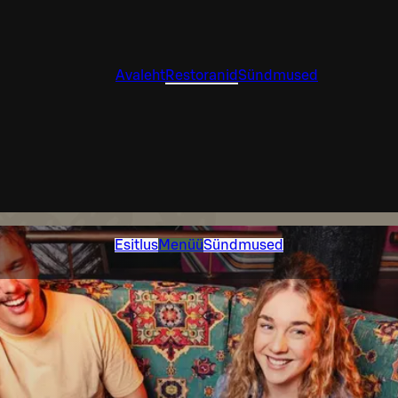
Avaleht
Restoranid
Sündmused
Esitlus
Menüü
Sündmused