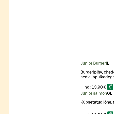
Junior Burgeri
L
Burgeripihv, chedd
aedviljapulkadeg
Hind:
13,90 €
Junior salmon
G
L
Küpsetatud lõhe, f