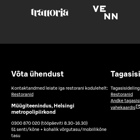
Võta ühendust
Tagasis
Kontaktandmed leiate iga restorani kodulehelt:
Tagasisideling
Restoranid
Restoranid
Andke tagasis
Müügiteenindus, Helsingi
vahekaardis
metropolipiirkond
0300 870 020 (tööpäeviti 8.30-16.30)
51 senti/kõne + kohalik võrgutasu/mobiilikõne
tasu