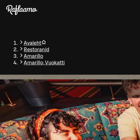
Liigu peamise sisu juurde
Avaleht
Restoranid
Amarillo
Amarillo, Vuokatti