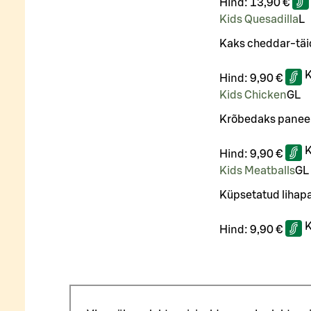
Hind:
13,90 €
Kids Quesadilla
L
Kaks cheddar-täidi
K
Hind:
9,90 €
Kids Chicken
G
L
Krõbedaks paneerit
K
Hind:
9,90 €
Kids Meatballs
G
L
Küpsetatud lihapal
K
Hind:
9,90 €