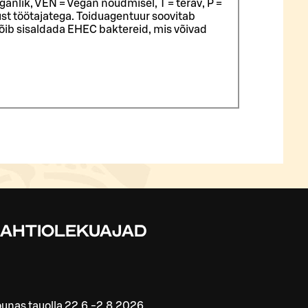
ganlik, VEN = Vegan nõudmisel, T = terav, P =
st töötajatega.
Toiduagentuur soovitab
võib sisaldada EHEC baktereid, mis võivad
LAHTIOLEKUAJAD
unas tauolla 22.6.-2.8.2026