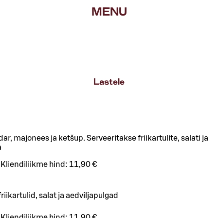
MENU
Lastele
ar, majonees ja ketšup. Serveeritakse friikartulite, salati ja
a
Kliendiliikme hind:
11,90 €
riikartulid, salat ja aedviljapulgad
Kliendiliikme hind:
11,90 €