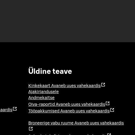
Üldine teave
Kinkekaart
Avaneb uues vahekaardis
Ajakirjandusele
Andmekaitse
Oiva-raportid
Avaneb uues vahekaardis
aardis
Tööpakkumised
Avaneb uues vahekaardis
Broneerige vabu ruume
Avaneb uues vahekaardis