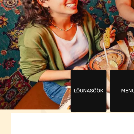
LÕUNASÖÖK
MEN