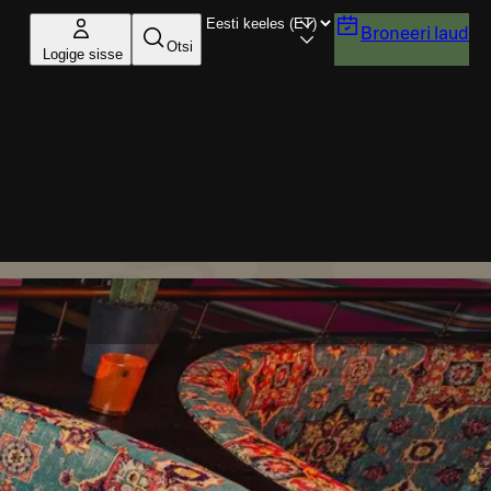
Broneeri laud
Otsi
Logige sisse