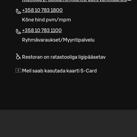
+358 10 783 1800
Kõne hind pvm/mpm
+358 10 783 1100
Ryhmävaraukset/Myyntipalvelu
Restoran on ratastooliga ligipääsetav
Meil saab kasutada kaarti S-Card