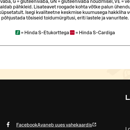
ivaba, G = gluteenivaba, GN = gluteenivaba nõudmisel, VE = ve
sisaldab pähkleid. Lisateavet roogade kohta võtke palun ühendu
t küpsetatult. Isegi kvaliteetne keskmise kuumusega hakkliha 
põhjustada tõsiseid toidumürgitusi, eriti lastele ja vanuritele.
=
Hinda S-Etukorttega
=
Hinda S-Cardiga
Facebook
Avaneb uues vahekaardis
Lo