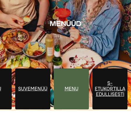
MENÜÜD
S-
U
SUVEMENÜÜ
MENU
ETUKORTILLA
EDULLISESTI