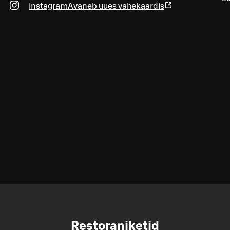
Instagram
Avaneb uues vahekaardis
Restoraniketid