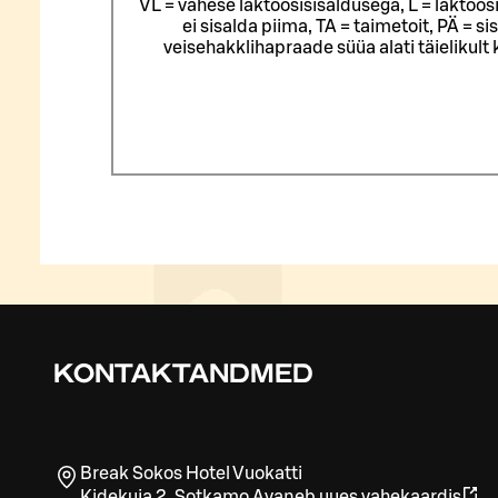
VL = vähese laktoosisisaldusega, L = laktoos
ei sisalda piima, TA = taimetoit, PÄ = 
veisehakklihapraade süüa alati täielikul
KONTAKTANDMED
Break Sokos Hotel Vuokatti
Kidekuja 2
,
Sotkamo
Avaneb uues vahekaardis