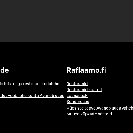
ide
Raflaamo.fi
id leiate iga restorani kodulehelt:
Restoranid
Restoranid kaardil
idet veebilehe kohta
Avaneb uues
Lõunasöök
Sündmused
Küpsiste teave
Avaneb uues vahek
Muuda küpsiste sätteid