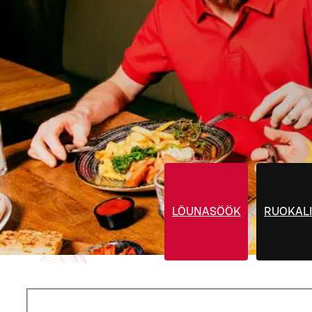
LÕUNASÖÖK
RUOKALI