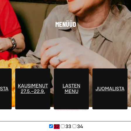
MENÜÜD
KAUSIMENUT
LASTEN
STA
JUOMALISTA
27.5.–22.9.
MENU
32
33
34