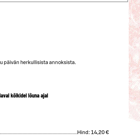
ku päivän herkullisista annoksista.
aval kõikidel lõuna ajal
Hind:
14,20 €