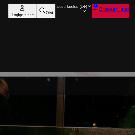
Broneeri laud
Otsi
Logige sisse