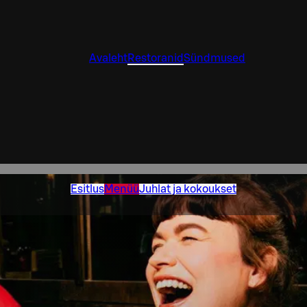
Avaleht
Restoranid
Sündmused
Esitlus
Menüü
Juhlat ja kokoukset