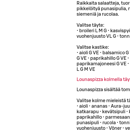
Raikkaita salaatteja, tuor
pikkelöityä punasipulia, 
siemeniä ja rucolaa.
Valitse täyte:
• broileri L M G • kasvisp
vuohenjuusto VL G • tonn
Valitse kastike:
• aioli G VE • balsamico G 
G VE • paprikahillo G VE •
paprikamajoneesi G VE •
L G M VE
Lounaspizza kolmella täy
Lounaspizza sisältää toma
Valitse kolme mieleistä t
• aioli • ananas • Aura-ju
katkarapu • kevätsipuli • k
paprikahillo • parmesaani
punasipuli • rucola • tonni
vuohenjuusto • Vöner • v