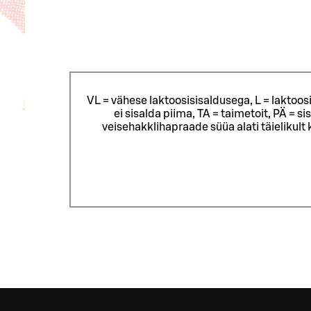
VL = vähese laktoosisisaldusega, L = laktoos
ei sisalda piima, TA = taimetoit, PÄ = 
veisehakklihapraade süüa alati täielikul