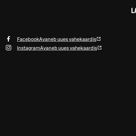
L
Facebook
Avaneb uues vahekaardis
Instagram
Avaneb uues vahekaardis