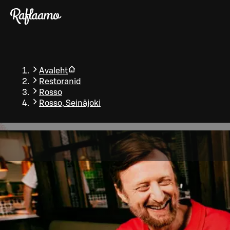
Liigu peamise sisu juurde
Avaleht
Restoranid
Rosso
Rosso, Seinäjoki