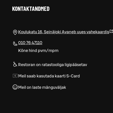
KONTAKTANDMED
Koulukatu 16
,
Seinäjoki
Avaneb uues vahekaardis
010 76 47110
Kõne hind pvm/mpm
Restoran on ratastooliga ligipääsetav
Meil saab kasutada kaarti S-Card
Meil on laste mänguväljak