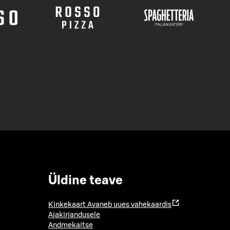
Üldine teave
Kinkekaart
Avaneb uues vahekaardis
Ajakirjandusele
Andmekaitse