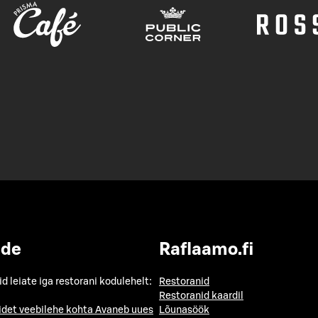
ide
Raflaamo.fi
id leiate iga restorani kodulehelt:
Restoranid
Restoranid kaardil
idet veebilehe kohta
Avaneb uues
Lõunasöök