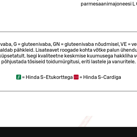
parmesaanimajoneesi L G 
ivaba, G = gluteenivaba, GN = gluteenivaba nõudmisel, VE = ve
sisaldab pähkleid. Lisateavet roogade kohta võtke palun ühendu
t küpsetatult. Isegi kvaliteetne keskmise kuumusega hakkliha 
põhjustada tõsiseid toidumürgitusi, eriti lastele ja vanuritele.
=
Hinda S-Etukorttega
=
Hinda S-Cardiga