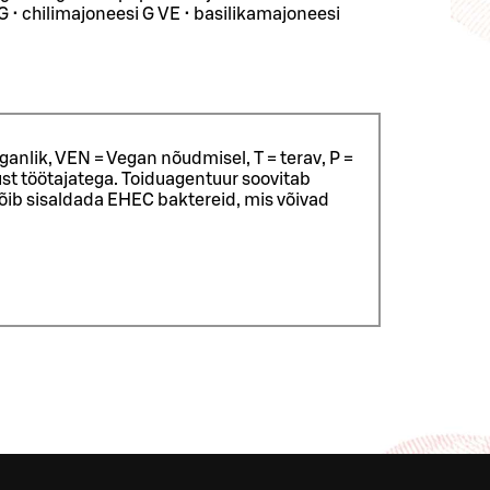
• chilimajoneesi G VE • basilikamajoneesi
ganlik, VEN = Vegan nõudmisel, T = terav, P =
st töötajatega.
Toiduagentuur soovitab
võib sisaldada EHEC baktereid, mis võivad