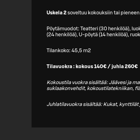
Uskela 2
soveltuu kokouksiin tai pieneen i
Pöytämuodot: Teatteri (30 henkilöä), lu
(24 henkilöä), U-pöytä (14 henkilöä), ruok
Tilankoko: 45,5 m2
Tilavuokra : kokous 140€ / juhla 260€
Kokoustila vuokra sisältää: Jäävesi ja ma
suklaakonvehdit, kokoustilatekniikan, fl
Juhlatilavuokra sisältää: Kukat, kynttilät 