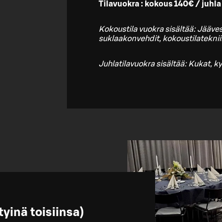
Tilavuokra : kokous 140€ / juhl
Kokoustila vuokra sisältää: Jääves
suklaakonvehdit, kokoustilateknii
Juhlatilavuokra sisältää: Kukat, kyn
tyinä toisiinsa)