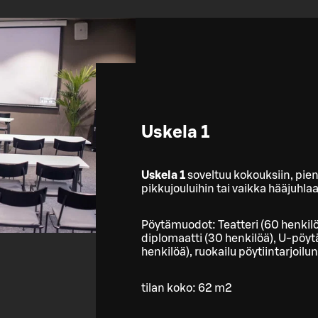
Uskela 1
Uskela 1
soveltuu kokouksiin, pienim
pikkujouluihin tai vaikka hääjuhla
Pöytämuodot: Teatteri (60 henkilö
diplomaatti (30 henkilöä), U-pöytä
henkilöä), ruokailu pöytiintarjoilu
tilan koko: 62 m2