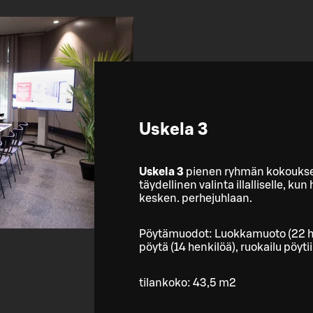
Uskela 3
Uskela 3
pienen ryhmän kokouksell
täydellinen valinta illalliselle, kun
kesken. perhejuhlaan.
Pöytämuodot: Luokkamuoto (22 hen
pöytä (14 henkilöä), ruokailu pöyti
tilankoko: 43,5 m2