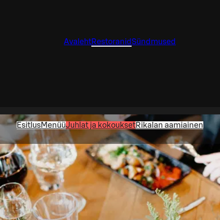
Avaleht
Restoranid
Sündmused
Esitlus
Menüü
Juhlat ja kokoukset
Rikalan aamiainen