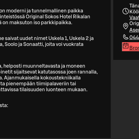
Täna
a on moderni ja tunnelmallinen paikka
Köök
iinteistössä Original Sokos Hotel Rikalan
Vaat
sä on maksuton iso parkkipaikka.
Orig
Ase
044
 saivat uudet nimet Uskela 1, Uskela 2 ja
, Soolo ja Sonaatti, joita voi vuokrata
Bron
ta, helposti muunneltavasta ja moneen
inetit sijaitsevat katutasossa joen rannalla,
ta. Ajanmukaisella kokoustekniikalla
osta pienempään tiimipalaveriin tai
attavissa tilaisuuden luonteen mukaan.
sta: