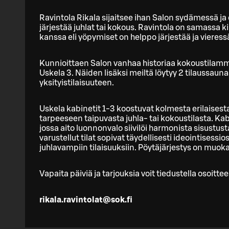
Ravintola Rikala sijaitsee ihan Salon sydämessä j
järjestää juhlat tai kokous. Ravintola on samassa k
kanssa eli yöpymiset on helppo järjestää ja vieres
Kunnioittaen Salon vanhaa historiaa kokoustilamme
Uskela 3. Näiden lisäksi meiltä löytyy 2 tilaussaunaa
yksityistilaisuuteen.
Uskela kabinetit 1-3 koostuvat kolmesta erilaises
tarpeeseen taipuvasta juhla- tai kokoustilasta. Kab
jossa aito luonnonvalo siivilöi harmonista sisustus
varustellut tilat sopivat täydellisesti ideointisessi
juhlavampiin tilaisuuksiin. Pöytäjärjestys on muok
Vapaita päiviä ja tarjouksia voit tiedustella osoittee
rikala.ravintolat@sok.fi