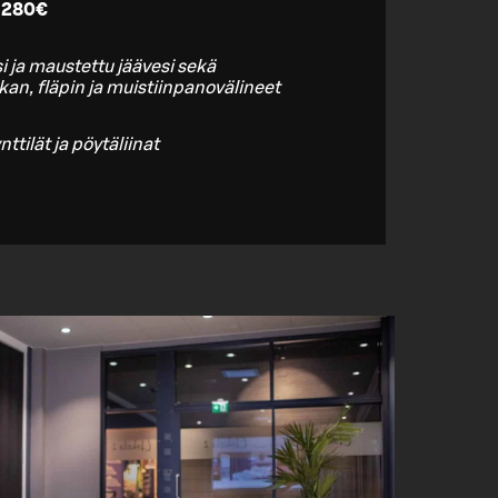
a 280€
i ja maustettu jäävesi sekä
kan, fläpin ja muistiinpanovälineet
ttilät ja pöytäliinat