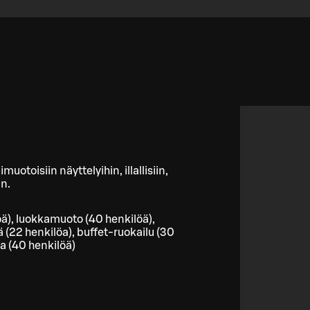
uotoisiin näyttelyihin, illallisiin,
an.
ä), luokkamuoto (40 henkilöä),
 (22 henkilöa), buffet-ruokailu (30
na (40 henkilöä)