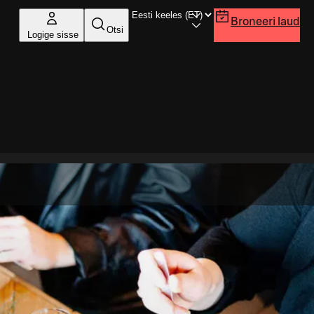
Broneeri laud
Otsi
Logige sisse