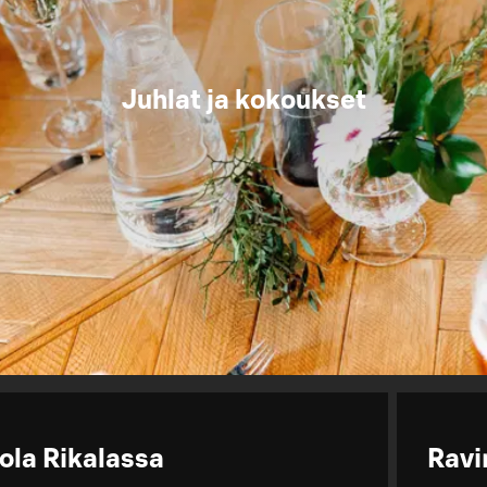
Juhlat ja kokoukset
tola Rikalassa
Ravi