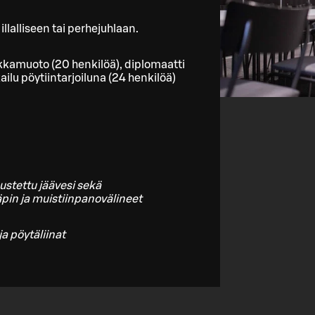
llalliseen tai perhejuhlaan.
okkamuoto (20 henkilöä), diplomaatti
ailu pöytiintarjoiluna (24 henkilöä)
ustettu jäävesi sekä
äpin ja muistiinpanovälineet
ja pöytäliinat