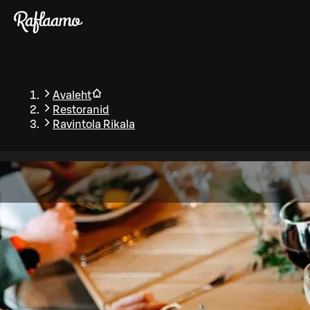
Liigu peamise sisu juurde
Avaleht
Restoranid
Ravintola Rikala