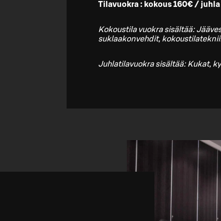
Tilavuokra : kokous 160€ / juhl
Kokoustila vuokra sisältää: Jääves
suklaakonvehdit, kokoustilateknii
Juhlatilavuokra sisältää: Kukat, kyn