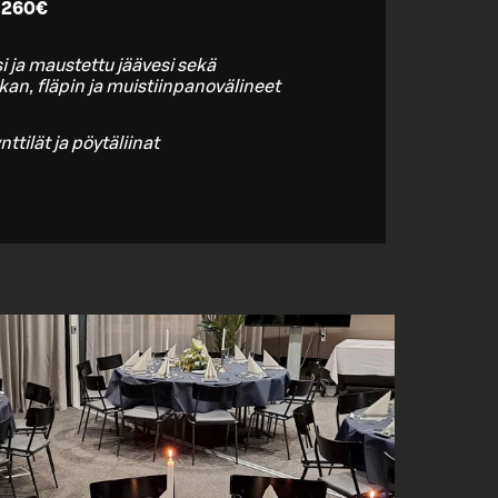
a 260€
i ja maustettu jäävesi sekä
kan, fläpin ja muistiinpanovälineet
ttilät ja pöytäliinat