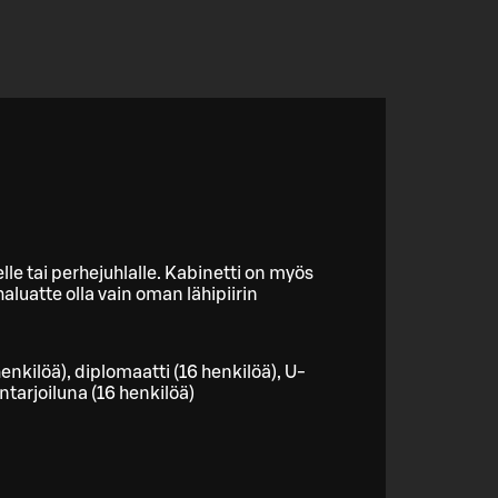
e tai perhejuhlalle. Kabinetti on myös
 haluatte olla vain oman lähipiirin
kilöä), diplomaatti (16 henkilöä), U-
intarjoiluna (16 henkilöä)