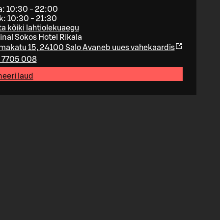
: 10:30 - 22:00
: 10:30 - 21:30
a kõiki lahtiolekuaegu
inal Sokos Hotel Rikala
makatu 15, 24100 Salo
Avaneb uues vahekaardis
 7705 008
eeri laud