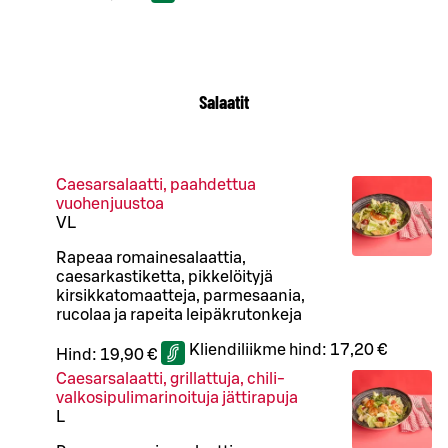
Salaatit
Caesarsalaatti, paahdettua
vuohenjuustoa
VL
Rapeaa romainesalaattia,
caesarkastiketta, pikkelöityjä
kirsikkatomaatteja, parmesaania,
rucolaa ja rapeita leipäkrutonkeja
Kliendiliikme hind:
17,20 €
Hind:
19,90 €
Caesarsalaatti, grillattuja, chili-
valkosipulimarinoituja jättirapuja
L