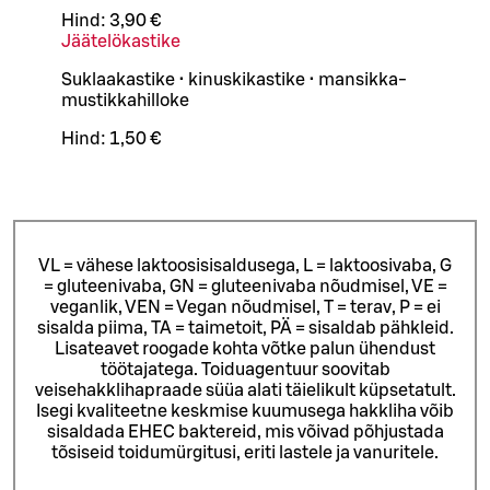
Hind:
3,90 €
Jäätelökastike
Suklaakastike • kinuskikastike • mansikka-
mustikkahilloke
Hind:
1,50 €
VL = vähese laktoosisisaldusega, L = laktoosivaba, G
= gluteenivaba, GN = gluteenivaba nõudmisel, VE =
veganlik, VEN = Vegan nõudmisel, T = terav, P = ei
sisalda piima, TA = taimetoit, PÄ = sisaldab pähkleid.
Lisateavet roogade kohta võtke palun ühendust
töötajatega.
Toiduagentuur soovitab
veisehakklihapraade süüa alati täielikult küpsetatult.
Isegi kvaliteetne keskmise kuumusega hakkliha võib
sisaldada EHEC baktereid, mis võivad põhjustada
tõsiseid toidumürgitusi, eriti lastele ja vanuritele.