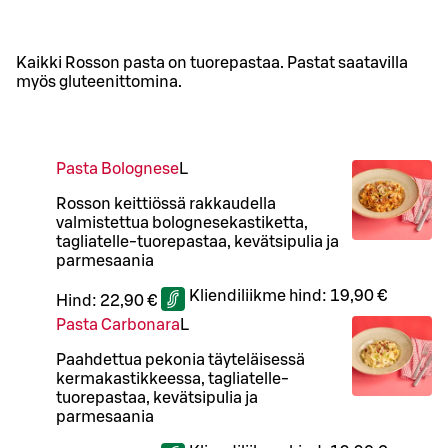
Kaikki Rosson pasta on tuorepastaa. Pastat saatavilla
myös gluteenittomina.
Pasta Bolognese
L
Rosson keittiössä rakkaudella
valmistettua bolognesekastiketta,
tagliatelle-tuorepastaa, kevätsipulia ja
parmesaania
Kliendiliikme hind:
19,90 €
Hind:
22,90 €
Pasta Carbonara
L
Paahdettua pekonia täyteläisessä
kermakastikkeessa, tagliatelle-
tuorepastaa, kevätsipulia ja
parmesaania