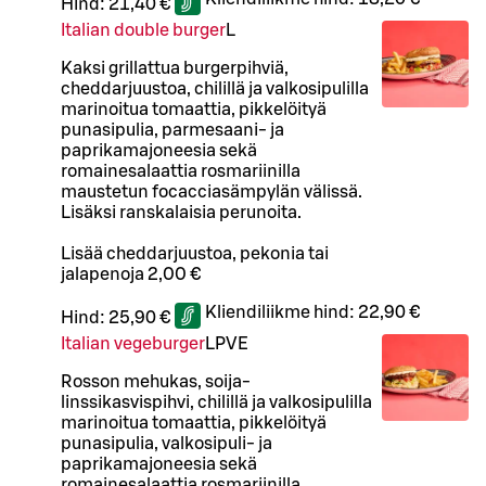
Hind:
21,40 €
Italian double burger
L
Kaksi grillattua burgerpihviä,
cheddarjuustoa, chilillä ja valkosipulilla
marinoitua tomaattia, pikkelöityä
punasipulia, parmesaani- ja
paprikamajoneesia sekä
romainesalaattia rosmariinilla
maustetun focacciasämpylän välissä.
Lisäksi ranskalaisia perunoita.
Lisää cheddarjuustoa, pekonia tai
jalapenoja 2,00 €
Kliendiliikme hind:
22,90 €
Hind:
25,90 €
Italian vegeburger
L
P
VE
Rosson mehukas, soija-
linssikasvispihvi, chilillä ja valkosipulilla
marinoitua tomaattia, pikkelöityä
punasipulia, valkosipuli- ja
paprikamajoneesia sekä
romainesalaattia rosmariinilla