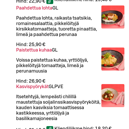
Hind:
22,90 €
Paahdettua lohta
G
L
Paahdettua lohta, raikasta tsatsikia,
romainesalaattia, pikkelöityjä
kirsikkatomaatteja, tuoretta pinaattia,
limeä ja paahdettua perunaa
Hind:
25,90 €
Paistettua kuhaa
G
L
Voissa paistettua kuhaa, yrttiöljyä,
pikkelöityjä tomaatteja, limeä ja
perunamuusia
Hind:
26,90 €
Kasvispyörykät
G
L
P
VE
Itsetehtyjä, lempeästi chilillä
maustettuja soijalinssikasvispyöryköitä,
kauden kasviksia tomaattisessa
kastikkeessa, yrttiöljyä ja
basilikamajoneesia
Kliendiliikme hind:
18,20 €