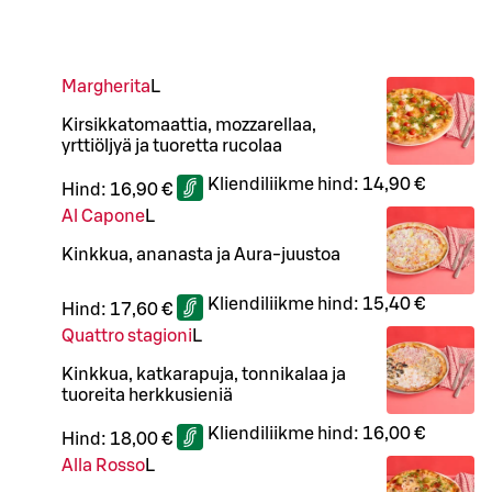
Margherita
L
Kirsikkatomaattia, mozzarellaa,
yrttiöljyä ja tuoretta rucolaa
Kliendiliikme hind:
14,90 €
Hind:
16,90 €
Al Capone
L
Kinkkua, ananasta ja Aura-juustoa
Kliendiliikme hind:
15,40 €
Hind:
17,60 €
Quattro stagioni
L
Kinkkua, katkarapuja, tonnikalaa ja
tuoreita herkkusieniä
Kliendiliikme hind:
16,00 €
Hind:
18,00 €
Alla Rosso
L