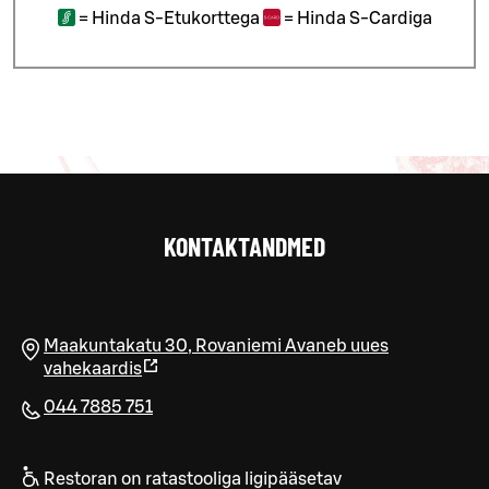
=
Hinda S-Etukorttega
=
Hinda S-Cardiga
KONTAKTANDMED
Maakuntakatu 30
,
Rovaniemi
Avaneb uues
vahekaardis
044 7885 751
Restoran on ratastooliga ligipääsetav