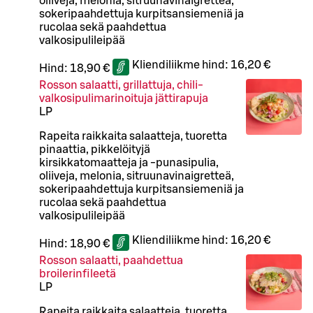
oliiveja, melonia, sitruunavinaigretteä,
sokeripaahdettuja kurpitsansiemeniä ja
rucolaa sekä paahdettua
valkosipulileipää
Kliendiliikme hind:
16,20 €
Hind:
18,90 €
Rosson salaatti, grillattuja, chili-
valkosipulimarinoituja jättirapuja
L
P
Rapeita raikkaita salaatteja, tuoretta
pinaattia, pikkelöityjä
kirsikkatomaatteja ja -punasipulia,
oliiveja, melonia, sitruunavinaigretteä,
sokeripaahdettuja kurpitsansiemeniä ja
rucolaa sekä paahdettua
valkosipulileipää
Kliendiliikme hind:
16,20 €
Hind:
18,90 €
Rosson salaatti, paahdettua
broilerinfileetä
L
P
Rapeita raikkaita salaatteja, tuoretta