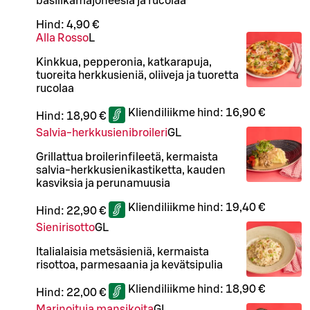
basilikamajoneesia ja rucolaa
Hind:
4,90 €
Alla Rosso
L
Kinkkua, pepperonia, katkarapuja,
tuoreita herkkusieniä, oliiveja ja tuoretta
rucolaa
Kliendiliikme hind:
16,90 €
Hind:
18,90 €
Salvia-herkkusienibroileri
G
L
Grillattua broilerinfileetä, kermaista
salvia-herkkusienikastiketta, kauden
kasviksia ja perunamuusia
Kliendiliikme hind:
19,40 €
Hind:
22,90 €
Sienirisotto
G
L
Italialaisia metsäsieniä, kermaista
risottoa, parmesaania ja kevätsipulia
Kliendiliikme hind:
18,90 €
Hind:
22,00 €
Marinoituja mansikoita
G
L