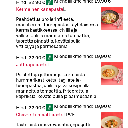
Kliendiliikme hind:
19,90 €
Hind:
22,90 €
Kermainen kanapasta
L
Paahdettua broilerinfileetä,
maccheroni-tuorepastaa täyteläisessä
kermakastikkeessa, chilillä ja
valkosipulilla marinoitua tomaattia,
tuoretta pinaattia, kevätsipulia,
yrttiöljyä ja parmesaania
Kliendiliikme hind:
19,90 €
Hind:
22,90 €
Jättirapupasta
L
Paistettuja jättirapuja, kermaista
hummerikastiketta, tagliatelle-
tuorepastaa, chilillä ja valkosipulilla
marinoitua tomaattia, friteerattuja
kapriksia, kevätsipulia ja parmesaania
Kliendiliikme hind:
19,90 €
Hind:
22,90 €
Chavre-tomaattipasta
L
P
VE
Täyteläistä chavrevaahtoa, spagetti-