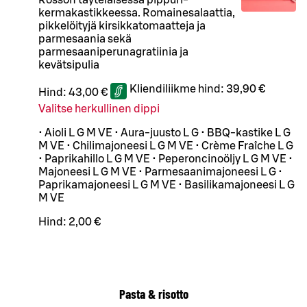
kermakastikkeessa. Romainesalaattia,
pikkelöityjä kirsikkatomaatteja ja
parmesaania sekä
parmesaaniperunagratiinia ja
kevätsipulia
Kliendiliikme hind:
39,90 €
Hind:
43,00 €
Valitse herkullinen dippi
• Aioli L G M VE • Aura-juusto L G • BBQ-kastike L G
M VE • Chilimajoneesi L G M VE • Crème Fraîche L G
• Paprikahillo L G M VE • Peperoncinoöljy L G M VE •
Majoneesi L G M VE • Parmesaanimajoneesi L G •
Paprikamajoneesi L G M VE • Basilikamajoneesi L G
M VE
Hind:
2,00 €
Pasta & risotto