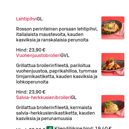
Lehtipihvi
G
L
Rosson perinteinen porsaan lehtipihvi,
italialaista maustevoita, kauden
kasviksia ja ranskalaisia perunoita
Hind:
23,90 €
Vuohenjuustobroileri
G
VL
Grillattua broilerinfileetä, pariloitua
vuohenjuustoa, paprikahilloa, tummaa
timjamikastiketta, kauden kasviksia ja
lohkoperunoita
Hind:
23,90 €
Salvia-herkkusienibroileri
G
L
Grillattua broilerinfileetä, kermaista
salvia-herkkusienikastiketta, kauden
kasviksia ja perunamuusia
Kliendiliikme hind:
19,40 €