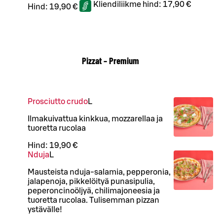
Kliendiliikme hind:
17,90 €
Hind:
19,90 €
Pizzat – Premium
Prosciutto crudo
L
Ilmakuivattua kinkkua, mozzarellaa ja
tuoretta rucolaa
Hind:
19,90 €
Nduja
L
Mausteista nduja-salamia, pepperonia,
jalapenoja, pikkelöityä punasipulia,
peperoncinoöljyä, chilimajoneesia ja
tuoretta rucolaa. Tulisemman pizzan
ystävälle!