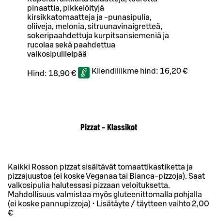
pinaattia, pikkelöityjä
kirsikkatomaatteja ja -punasipulia,
oliiveja, melonia, sitruunavinaigretteä,
sokeripaahdettuja kurpitsansiemeniä ja
rucolaa sekä paahdettua
valkosipulileipää
Kliendiliikme hind:
16,20 €
Hind:
18,90 €
Pizzat – Klassikot
Kaikki Rosson pizzat sisältävät tomaattikastiketta ja
pizzajuustoa (ei koske Veganaa tai Bianca-pizzoja). Saat
valkosipulia halutessasi pizzaan veloituksetta.
Mahdollisuus valmistaa myös gluteenittomalla pohjalla
(ei koske pannupizzoja) • Lisätäyte / täytteen vaihto 2,00
€