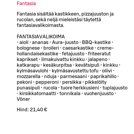
Fantasia
Fantasia sisältää kastikkeen, pizzajuuston ja
rucolan, sekä neljä mieleistäsi täytettä
fantasiavalikoimasta.
FANTASIAVALIKOIMA
• aioli • ananas • Aura-juusto • BBQ-kastike •
bolognese • broileri • caesarkastike • creme-
hollandaisekastike • fetajuusto • friteeratut
kaprikset • ilmakuivattu kinkku • jalapeno •
katkarapu • kesäkurpitsa • kevätsipuli • kinkku •
kylmäsavulohi • kylmäsavustettu tofu • oliivi •
mozzarella • nduja • parmesaani • paprikahillo •
pekoni • pepperoni • persikka • pikkelöity
punasipuli • rucola • tuore herkkusieni • tuplajuusto
• kirsikkatomaatti • tonnikala • vuohenjuusto •
Vöner
Hind:
21,40 €