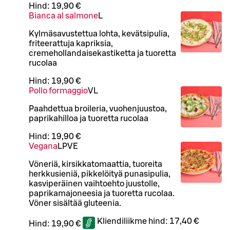
Hind:
19,90 €
Bianca al salmone
L
Kylmäsavustettua lohta, kevätsipulia,
friteerattuja kapriksia,
cremehollandaisekastiketta ja tuoretta
rucolaa
Hind:
19,90 €
Pollo formaggio
VL
Paahdettua broileria, vuohenjuustoa,
paprikahilloa ja tuoretta rucolaa
Hind:
19,90 €
Vegana
L
P
VE
Vöneriä, kirsikkatomaattia, tuoreita
herkkusieniä, pikkelöityä punasipulia,
kasviperäinen vaihtoehto juustolle,
paprikamajoneesia ja tuoretta rucolaa.
Vöner sisältää gluteenia.
Kliendiliikme hind:
17,40 €
Hind:
19,90 €