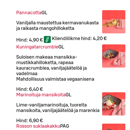
Pannacotta
G
L
Vaniljalla maustettua kermavanukasta
ja raikasta mangohilloketta
Kliendiliikme hind:
4,20 €
Hind:
4,90 €
Kuningatarcrumble
G
L
Suloisen makeaa mansikka-
mustikkahilloketta, rapeaa
kauracrumblea, vaniljajäätelöä ja
vadelmaa
Mahdollisuus valmistaa vegaanisena
Hind:
6,40 €
Marinoituja mansikoita
G
L
Lime-vaniljamarinoituja, tuoreita
mansikoita, vaniljajäätelöä ja marenkia
Hind:
6,90 €
Rosson suklaakakku
PÄ
G