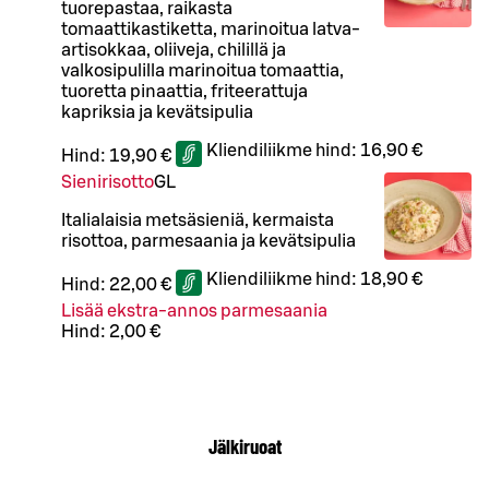
tuorepastaa, raikasta
tomaattikastiketta, marinoitua latva-
artisokkaa, oliiveja, chilillä ja
valkosipulilla marinoitua tomaattia,
tuoretta pinaattia, friteerattuja
kapriksia ja kevätsipulia
Kliendiliikme hind:
16,90 €
Hind:
19,90 €
Sienirisotto
G
L
Italialaisia metsäsieniä, kermaista
risottoa, parmesaania ja kevätsipulia
Kliendiliikme hind:
18,90 €
Hind:
22,00 €
Lisää ekstra-annos parmesaania
Hind:
2,00 €
Jälkiruoat