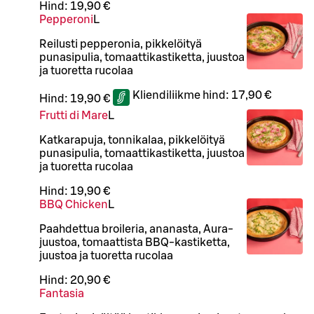
Hind:
19,90 €
Pepperoni
L
Reilusti pepperonia, pikkelöityä
punasipulia, tomaattikastiketta, juustoa
ja tuoretta rucolaa
Kliendiliikme hind:
17,90 €
Hind:
19,90 €
Frutti di Mare
L
Katkarapuja, tonnikalaa, pikkelöityä
punasipulia, tomaattikastiketta, juustoa
ja tuoretta rucolaa
Hind:
19,90 €
BBQ Chicken
L
Paahdettua broileria, ananasta, Aura-
juustoa, tomaattista BBQ-kastiketta,
juustoa ja tuoretta rucolaa
Hind:
20,90 €
Fantasia