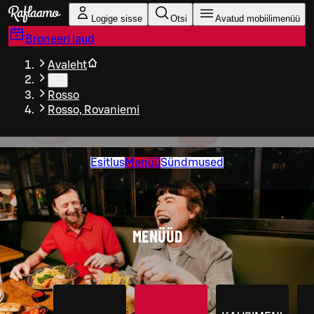
Liigu peamise sisu juurde
Logige sisse
Otsi
Avatud mobiilimenüü
Broneeri laud
Avaleht
…
Rosso
Rosso, Rovaniemi
Esitlus
Menüü
Sündmused
MENÜÜD