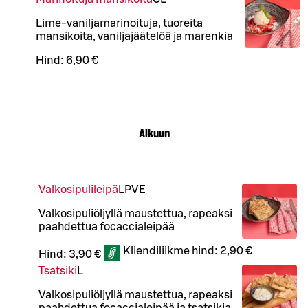
Lime-vaniljamarinoituja, tuoreita
mansikoita, vaniljajäätelöä ja marenkia
Hind:
6,90 €
Alkuun
Valkosipulileipä
L
P
VE
Valkosipuliöljyllä maustettua, rapeaksi
paahdettua focaccialeipää
Kliendiliikme hind:
2,90 €
Hind:
3,90 €
Tsatsiki
L
Valkosipuliöljyllä maustettua, rapeaksi
paahdettua focaccialeipää ja tsatsikia