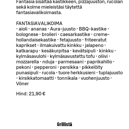
Fantasia sisältää kastikkeen, pizzajuuston, rucolan
sekä kolme mieleistäsi täytettä
fantasiavalikoimasta.
FANTASIAVALIKOIMA
• aioli • ananas • Aura-juusto • BBQ-kastike •
bolognese • broileri • caesarkastike • creme-
hollandaisekastike • fetajuusto • friteeratut
kaprikset • ilmakuivattu kinkku • jalapeno •
katkarapu • kesäkurpitsa • kevätsipuli • kinkku •
kylmäsavulohi • kylmäsavustettu tofu • oliivi •
mozzarella • nduja • parmesaani • paprikahillo •
pekoni • pepperoni • persikka • pikkelöity
punasipuli • rucola • tuore herkkusieni • tuplajuusto
• kirsikkatomaatti • tonnikala • vuohenjuusto •
Vöner
Hind:
21,90 €
Grillistä