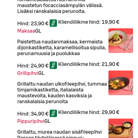
maustetun focacciasämpylän välissä.
Lisäksi ranskalaisia perunoita.
Kliendiliikme hind:
19,90 €
Hind:
23,90 €
Maksaa
G
L
Paistettua naudanmaksaa, kermaista
dijonkastiketta, karamellisoitua sipulia,
perunamuusia ja puolukkaa
Kliendiliikme hind:
21,90 €
Hind:
24,90 €
Grillipihvi
G
L
Grillattu naudan ulkofileepihvi, tummaa
timjamikastiketta, italialaista
maustevoita, kauden kasviksia ja
ranskalaisia perunoita
Kliendiliikme hind:
29,90 €
Hind:
34,90 €
Pippuripihvi
G
L
Grillattu, murea naudan sisäfileepihvi
Rosson täyteläisessä pippuri-