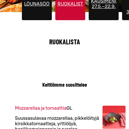
KAUSIMENUT
LÕUNASÖÖK
RUOKALISTA
27.5.–22.9.
3
RUOKALISTA
Keittiömme suosittelee
Mozzarellaa ja tomaattia
G
L
Suussasulavaa mozzarellaa, pikkelöityjä
kirsikkatomaatteja, yrttiöljyä,