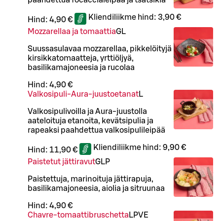
Kliendiliikme hind:
3,90 €
Hind:
4,90 €
Mozzarellaa ja tomaattia
G
L
Suussasulavaa mozzarellaa, pikkelöityjä
kirsikkatomaatteja, yrttiöljyä,
basilikamajoneesia ja rucolaa
Hind:
4,90 €
Valkosipuli-Aura-juustoetanat
L
Valkosipulivoilla ja Aura-juustolla
aateloituja etanoita, kevätsipulia ja
rapeaksi paahdettua valkosipulileipää
Kliendiliikme hind:
9,90 €
Hind:
11,90 €
Paistetut jättiravut
G
L
P
Paistettuja, marinoituja jättirapuja,
basilikamajoneesia, aiolia ja sitruunaa
Hind:
4,90 €
Chavre-tomaattibruschetta
L
P
VE