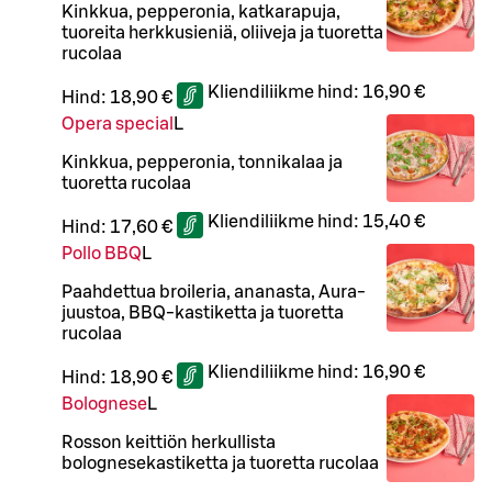
Kinkkua, pepperonia, katkarapuja,
tuoreita herkkusieniä, oliiveja ja tuoretta
rucolaa
Kliendiliikme hind:
16,90 €
Hind:
18,90 €
Opera special
L
Kinkkua, pepperonia, tonnikalaa ja
tuoretta rucolaa
Kliendiliikme hind:
15,40 €
Hind:
17,60 €
Pollo BBQ
L
Paahdettua broileria, ananasta, Aura-
juustoa, BBQ-kastiketta ja tuoretta
rucolaa
Kliendiliikme hind:
16,90 €
Hind:
18,90 €
Bolognese
L
Rosson keittiön herkullista
bolognesekastiketta ja tuoretta rucolaa