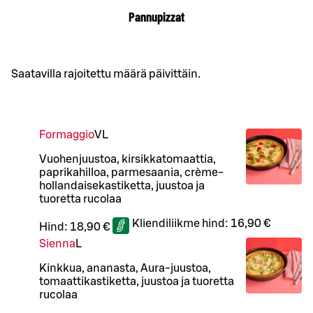
Pannupizzat
Saatavilla rajoitettu määrä päivittäin.
Formaggio
VL
Vuohenjuustoa, kirsikkatomaattia,
paprikahilloa, parmesaania, crème-
hollandaisekastiketta, juustoa ja
tuoretta rucolaa
Kliendiliikme hind:
16,90 €
Hind:
18,90 €
Sienna
L
Kinkkua, ananasta, Aura-juustoa,
tomaattikastiketta, juustoa ja tuoretta
rucolaa