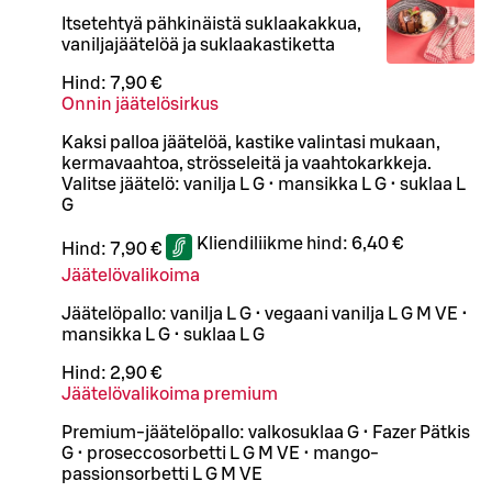
Itsetehtyä pähkinäistä suklaakakkua,
vaniljajäätelöä ja suklaakastiketta
Hind:
7,90 €
Onnin jäätelösirkus
Kaksi palloa jäätelöä, kastike valintasi mukaan,
kermavaahtoa, strösseleitä ja vaahtokarkkeja.
Valitse jäätelö: vanilja L G • mansikka L G • suklaa L
G
Kliendiliikme hind:
6,40 €
Hind:
7,90 €
Jäätelövalikoima
Jäätelöpallo: vanilja L G • vegaani vanilja L G M VE •
mansikka L G • suklaa L G
Hind:
2,90 €
Jäätelövalikoima premium
Premium-jäätelöpallo: valkosuklaa G • Fazer Pätkis
G • proseccosorbetti L G M VE • mango-
passionsorbetti L G M VE