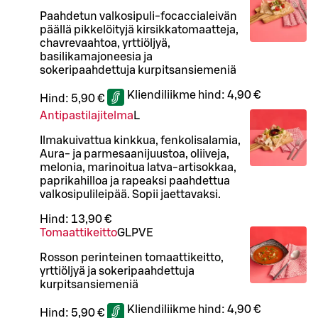
Paahdetun valkosipuli-focaccialeivän
päällä pikkelöityjä kirsikkatomaatteja,
chavrevaahtoa, yrttiöljyä,
basilikamajoneesia ja
sokeripaahdettuja kurpitsansiemeniä
Kliendiliikme hind:
4,90 €
Hind:
5,90 €
Antipastilajitelma
L
Ilmakuivattua kinkkua, fenkolisalamia,
Aura- ja parmesaanijuustoa, oliiveja,
melonia, marinoitua latva-artisokkaa,
paprikahilloa ja rapeaksi paahdettua
valkosipulileipää. Sopii jaettavaksi.
Hind:
13,90 €
Tomaattikeitto
G
L
P
VE
Rosson perinteinen tomaattikeitto,
yrttiöljyä ja sokeripaahdettuja
kurpitsansiemeniä
Kliendiliikme hind:
4,90 €
Hind:
5,90 €