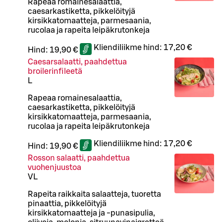
Rapeaa romainesalaattia,
caesarkastiketta, pikkelöityjä
kirsikkatomaatteja, parmesaania,
rucolaa ja rapeita leipäkrutonkeja
Kliendiliikme hind:
17,20 €
Hind:
19,90 €
Caesarsalaatti, paahdettua
broilerinfileetä
L
Rapeaa romainesalaattia,
caesarkastiketta, pikkelöityjä
kirsikkatomaatteja, parmesaania,
rucolaa ja rapeita leipäkrutonkeja
Kliendiliikme hind:
17,20 €
Hind:
19,90 €
Rosson salaatti, paahdettua
vuohenjuustoa
VL
Rapeita raikkaita salaatteja, tuoretta
pinaattia, pikkelöityjä
kirsikkatomaatteja ja -punasipulia,