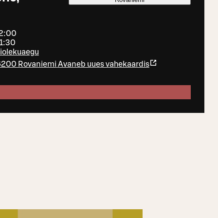
22:00
21:30
tiolekuaegu
96200 Rovaniemi
Avaneb uues vahekaardis