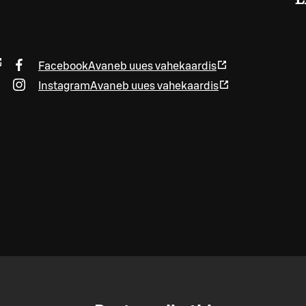
L
Facebook
Avaneb uues vahekaardis
Instagram
Avaneb uues vahekaardis