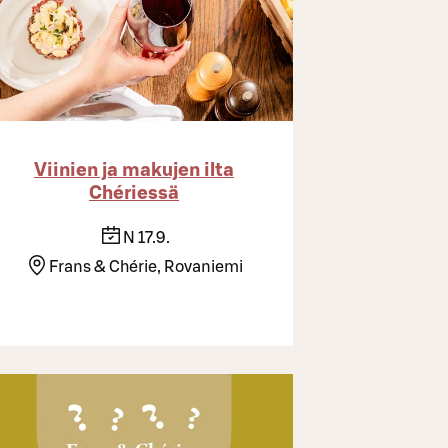
Viinien ja makujen ilta
Chériessä
N 17.9.
Frans & Chérie, Rovaniemi