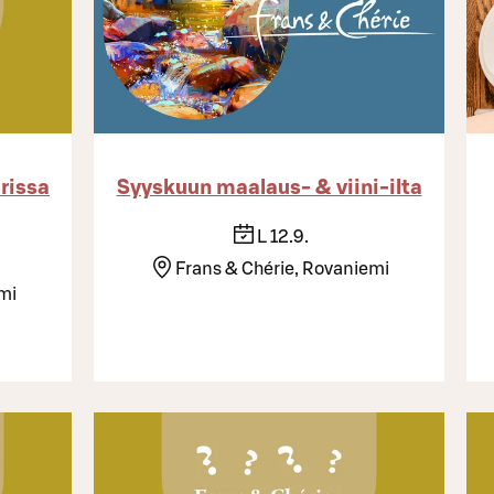
rissa
Syyskuun maalaus- & viini-ilta
L 12.9.
Frans & Chérie, Rovaniemi
mi