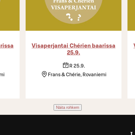
rissa
Visaperjantai Chérien baarissa
25.9.
R 25.9.
mi
Frans & Chérie, Rovaniemi
Näita rohkem