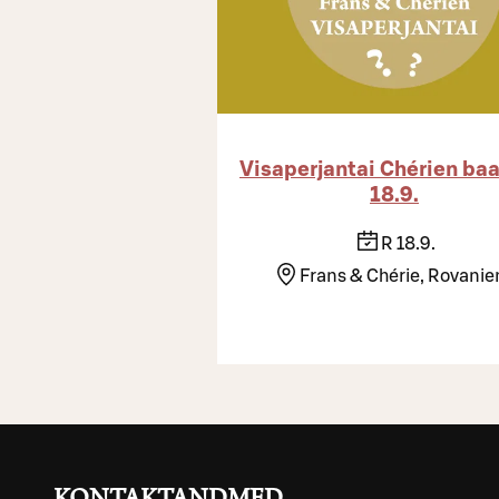
Visaperjantai Chérien baa
18.9.
R 18.9.
Frans & Chérie, Rovanie