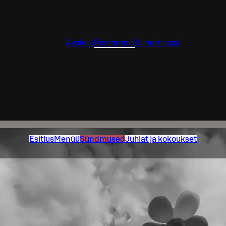
Avaleht
Restoranid
Sündmused
Esitlus
Menüü
Sündmused
Juhlat ja kokoukset