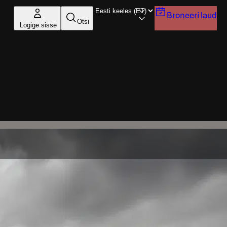
Broneeri laud
Otsi
Logige sisse