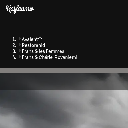
Liigu peamise sisu juurde
Avaleht
Restoranid
Frans & les Femmes
Frans & Chérie, Rovaniemi