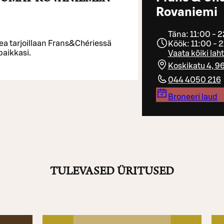
Rovaniemi
Täna: 11:00 - 
kea tarjoillaan Frans&Chériessä
Köök: 11:00 - 
paikkasi.
Vaata kõiki lah
Koskikatu 4, 
044 4050 216
Broneeri laud
TULEVASED ÜRITUSED