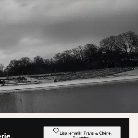
Lisa lemmik: Frans & Chérie,
rie,
Rovaniemi