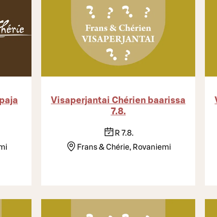
paja
Visaperjantai Chérien baarissa
7.8.
R 7.8.
mi
Frans & Chérie, Rovaniemi