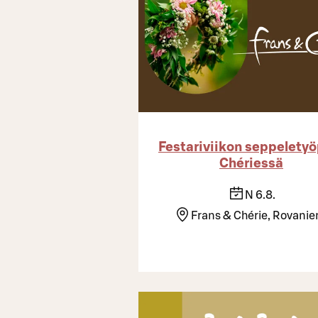
Festariviikon seppeletyö
Chériessä
N 6.8.
Frans & Chérie, Rovanie