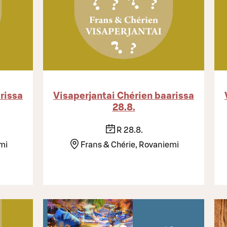
rissa
Visaperjantai Chérien baarissa
28.8.
R 28.8.
mi
Frans & Chérie, Rovaniemi