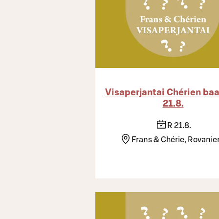
Visaperjantai Chérien baa
21.8.
R 21.8.
Frans & Chérie, Rovanie