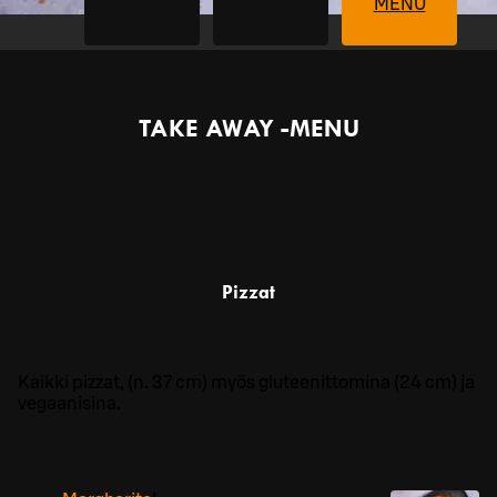
MENU
TAKE AWAY -MENU
Pizzat
Kaikki pizzat, (n. 37 cm) myös gluteenittomina (24 cm) ja
vegaanisina.