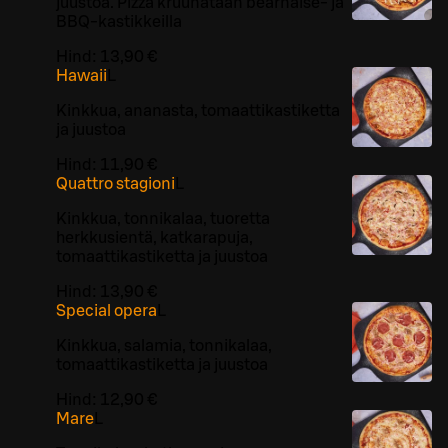
juustoa. Pizza kruunataan bearnaise- ja
BBQ-kastikkeilla
Hind:
13,90 €
Hawaii
L
Kinkkua, ananasta, tomaattikastiketta
ja juustoa
Hind:
11,90 €
Quattro stagioni
L
Kinkkua, tonnikalaa, tuoretta
herkkusientä, katkarapuja,
tomaattikastiketta ja juustoa
Hind:
13,90 €
Special opera
L
Kinkkua, salamia, tonnikalaa,
tomaattikastiketta ja juustoa
Hind:
12,90 €
Mare
L