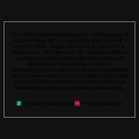
VL = vähese laktoosisisaldusega, L = laktoosivaba, G
= gluteenivaba, GN = gluteenivaba nõudmisel, VE =
veganlik, VEN = Vegan nõudmisel, T = terav, P = ei
sisalda piima, TA = taimetoit, PÄ = sisaldab pähkleid.
Lisateavet roogade kohta võtke palun ühendust
töötajatega.
Toiduagentuur soovitab
veisehakklihapraade süüa alati täielikult küpsetatult.
Isegi kvaliteetne keskmise kuumusega hakkliha võib
sisaldada EHEC baktereid, mis võivad põhjustada
tõsiseid toidumürgitusi, eriti lastele ja vanuritele.
=
Hinda S-Etukorttega
=
Hinda S-Cardiga