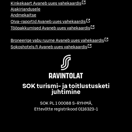
Kinkekaart
Avaneb uues vahekaardis
Ajakirjandusele
Andmekaitse
Oiva-raportid
Avaneb uues vahekaardis
Tööpakkumised
Avaneb uues vahekaardis
Broneerige vabu ruume
Avaneb uues vahekaardis
Sokoshotels.fi
Avaneb uues vahekaardis
SOK turismi- ja toitlustusketi
juhtimine
SOK PL 1 00088 S-RYHMÄ
,
Ettevõtte registrikood 0116323-1