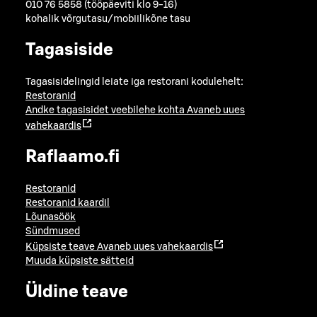
010 76 5858 (tööpäeviti klo 9-16)
kohalik võrgutasu/mobiilikõne tasu
Tagasiside
Tagasisidelingid leiate iga restorani kodulehelt:
Restoranid
Andke tagasisidet veebilehe kohta
Avaneb uues
vahekaardis
Raflaamo.fi
Restoranid
Restoranid kaardil
Lõunasöök
Sündmused
Küpsiste teave
Avaneb uues vahekaardis
Muuda küpsiste sätteid
Üldine teave