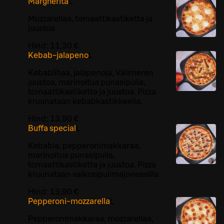
Margherita
L
Mozzarellaa, tomaattikastiketta ja
juustoa
Hind:
11,30 €
Kebab-jalapeno
L
Kebablihaa, jalapenoja, Välimeren
juustoa, marinoitua punasipulia,
tomaattikastiketta ja juustoa. Pizza
kruunataan kebabkastikkeella.
Hind:
13,90 €
Buffa special
L
Kebabia, pepperonimakkaraa,
marinoitua punasipulia,
tomaattikastiketta ja juustoa. Pizza
kruunataan valkosipulimajoneesilla
Hind:
13,90 €
Pepperoni-mozzarella
L
Pepperonimakkaraa, mozzarellaa,