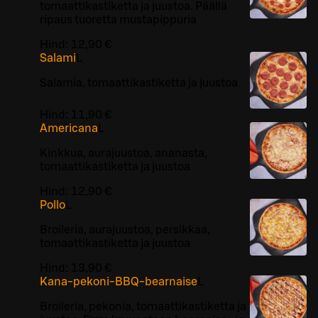
tomaattikastiketta ja juustoa. Päällä
ripaus tuoretta mustapippuria
Hind:
12,90 €
Salami
L
Salamia, tomaattikastiketta ja juustoa
Hind:
11,90 €
Americana
L
Kinkkua, aurajuustoa, ananasta,
tomaattikastiketta ja juustoa
Hind:
12,90 €
Pollo
L
Broileria, aurajuustoa, persikkaa,
tomaattikastiketta ja juustoa
Hind:
13,90 €
Kana-pekoni-BBQ-bearnaise
L
Broileria, pekonia, tomaattikastiketta ja