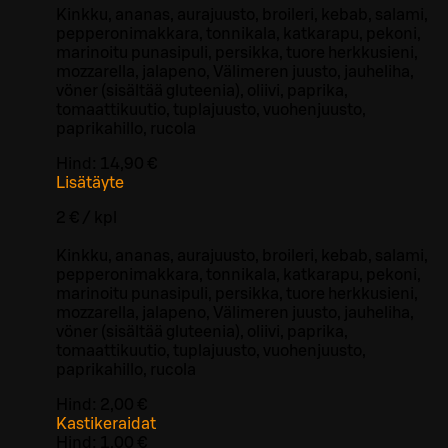
Kinkku, ananas, aurajuusto, broileri, kebab, salami,
pepperonimakkara, tonnikala, katkarapu, pekoni,
marinoitu punasipuli, persikka, tuore herkkusieni,
mozzarella, jalapeno, Välimeren juusto, jauheliha,
vöner (sisältää gluteenia), oliivi, paprika,
tomaattikuutio, tuplajuusto, vuohenjuusto,
paprikahillo, rucola
Hind:
14,90 €
Lisätäyte
2 € / kpl
Kinkku, ananas, aurajuusto, broileri, kebab, salami,
pepperonimakkara, tonnikala, katkarapu, pekoni,
marinoitu punasipuli, persikka, tuore herkkusieni,
mozzarella, jalapeno, Välimeren juusto, jauheliha,
vöner (sisältää gluteenia), oliivi, paprika,
tomaattikuutio, tuplajuusto, vuohenjuusto,
paprikahillo, rucola
Hind:
2,00 €
Kastikeraidat
Hind:
1,00 €