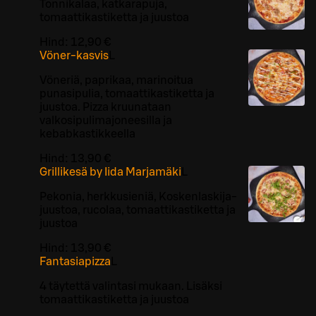
Tonnikalaa, katkarapuja,
tomaattikastiketta ja juustoa
Hind:
12,90 €
Vöner-kasvis
L
Vöneriä, paprikaa, marinoitua
punasipulia, tomaattikastiketta ja
juustoa. Pizza kruunataan
valkosipulimajoneesilla ja
kebabkastikkeella
Hind:
13,90 €
Grillikesä by Iida Marjamäki
L
Pekonia, herkkusieniä, Koskenlaskija-
juustoa, rucolaa, tomaattikastiketta ja
juustoa
Hind:
13,90 €
Fantasiapizza
L
4 täytettä valintasi mukaan. Lisäksi
tomaattikastiketta ja juustoa