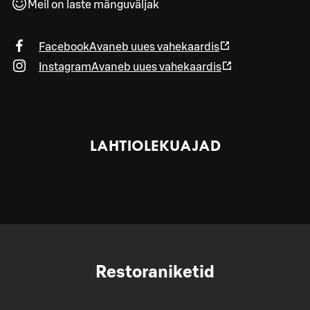
Meil on laste mänguväljak
Facebook
Avaneb uues vahekaardis
Instagram
Avaneb uues vahekaardis
LAHTIOLEKUAJAD
Restoraniketid