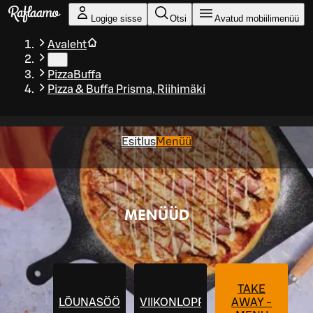
Liigu peamise sisu juurde
Logige sisse
Otsi
Avatud mobiilimenüü
Avaleht
…
PizzaBuffa
Pizza & Buffa Prisma, Riihimäki
Esitlus
Menüü
MENÜÜD
TAKE
LÕUNASÖÖK
VIIKONLOPPUBUFFANTAI
AWAY -