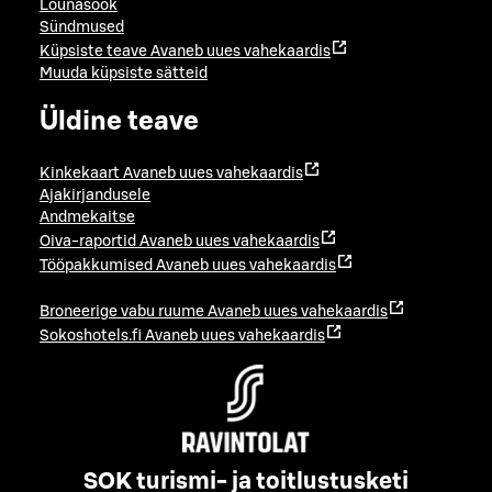
Lõunasöök
Sündmused
Küpsiste teave
Avaneb uues vahekaardis
Muuda küpsiste sätteid
Üldine teave
Kinkekaart
Avaneb uues vahekaardis
Ajakirjandusele
Andmekaitse
Oiva-raportid
Avaneb uues vahekaardis
Tööpakkumised
Avaneb uues vahekaardis
Broneerige vabu ruume
Avaneb uues vahekaardis
Sokoshotels.fi
Avaneb uues vahekaardis
SOK turismi- ja toitlustusketi