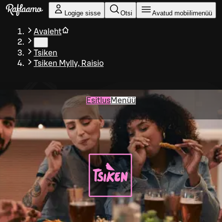
Liigu peamise sisu juurde
Logige sisse
Otsi
Avatud mobiilimenüü
Avaleht
…
Tsiken
Tsiken Mylly, Raisio
Esitlus
Menüü