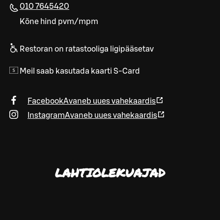
010 7645420
Kõne hind pvm/mpm
Restoran on ratastooliga ligipääsetav
Meil saab kasutada kaarti S-Card
Facebook
Avaneb uues vahekaardis
Instagram
Avaneb uues vahekaardis
LAHTIOLEKUAJAD