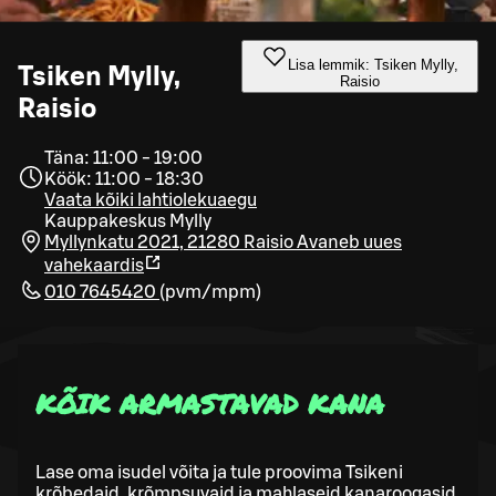
Lisa lemmik: Tsiken Mylly,
Tsiken Mylly,
Raisio
Raisio
Täna: 11:00 - 19:00
Köök: 11:00 - 18:30
Vaata kõiki lahtiolekuaegu
Kauppakeskus Mylly
Myllynkatu 2021, 21280 Raisio
Avaneb uues
vahekaardis
010 7645420
(
pvm/mpm
)
KÕIK ARMASTAVAD KANA
Lase oma isudel võita ja tule proovima Tsikeni
krõbedaid, krõmpsuvaid ja mahlaseid kanaroogasid.