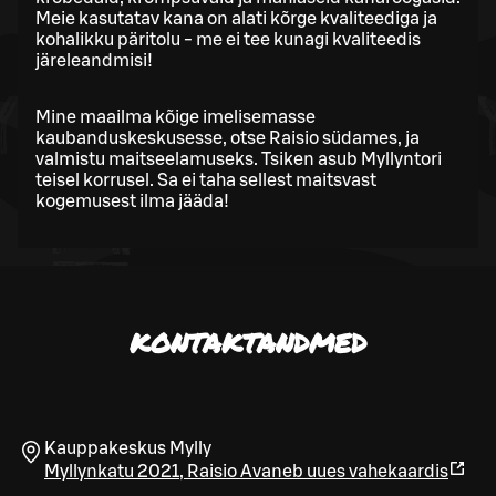
Meie kasutatav kana on alati kõrge kvaliteediga ja
kohalikku päritolu - me ei tee kunagi kvaliteedis
järeleandmisi!
Mine maailma kõige imelisemasse
kaubanduskeskusesse, otse Raisio südames, ja
valmistu maitseelamuseks. Tsiken asub Myllyntori
teisel korrusel. Sa ei taha sellest maitsvast
kogemusest ilma jääda!
KONTAKTANDMED
Kauppakeskus Mylly
Myllynkatu 2021
,
Raisio
Avaneb uues vahekaardis