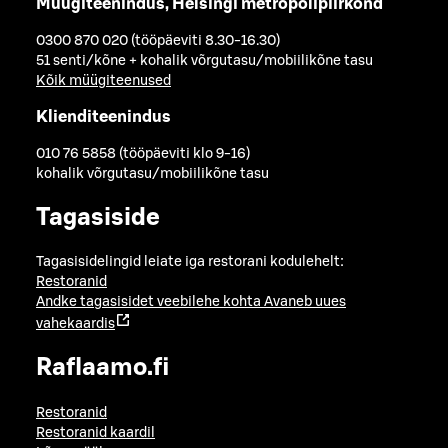
Müügiteenindus, Helsingi metropolipiirkond
0300 870 020 (tööpäeviti 8.30-16.30)
51 senti/kõne + kohalik võrgutasu/mobiilikõne tasu
Kõik müügiteenused
Klienditeenindus
010 76 5858 (tööpäeviti klo 9-16)
kohalik võrgutasu/mobiilikõne tasu
Tagasiside
Tagasisidelingid leiate iga restorani kodulehelt:
Restoranid
Andke tagasisidet veebilehe kohta
Avaneb uues
vahekaardis
Raflaamo.fi
Restoranid
Restoranid kaardil