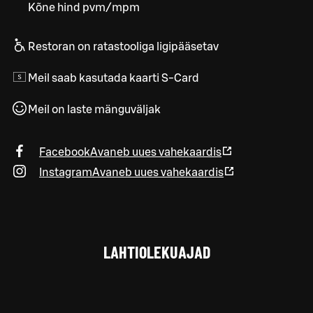
Kõne hind pvm/mpm
Restoran on ratastooliga ligipääsetav
Meil saab kasutada kaarti S-Card
Meil on laste mänguväljak
Facebook
Avaneb uues vahekaardis
Instagram
Avaneb uues vahekaardis
LAHTIOLEKUAJAD