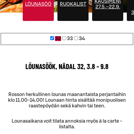
KAUSIMENUT
LÕUNASÖÖK
RUOKALISTA
27.5.–22.9.
3
32
33
34
LÕUNASÖÖK, NÄDAL 32, 3.8 - 9.8
Rosson herkullinen lounas maanantaista perjantaihin
klo 11.00-14.00! Lounaan hinta sisältää monipuolisen
raastepöydän sekä kahvin tai teen.
Lounasaikana voit tilata annoksia myös à la carte -
listalta.