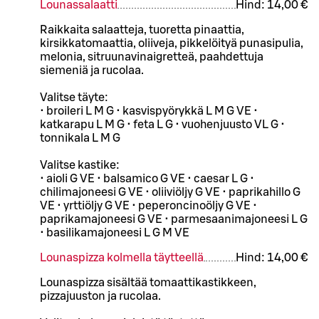
Lounassalaatti
Hind:
14,00 €
Raikkaita salaatteja, tuoretta pinaattia,
kirsikkatomaattia, oliiveja, pikkelöityä punasipulia,
melonia, sitruunavinaigretteä, paahdettuja
siemeniä ja rucolaa.
Valitse täyte:
• broileri L M G • kasvispyörykkä L M G VE •
katkarapu L M G • feta L G • vuohenjuusto VL G •
tonnikala L M G
Valitse kastike:
• aioli G VE • balsamico G VE • caesar L G •
chilimajoneesi G VE • oliiviöljy G VE • paprikahillo G
VE • yrttiöljy G VE • peperoncinoöljy G VE •
paprikamajoneesi G VE • parmesaanimajoneesi L G
• basilikamajoneesi L G M VE
Lounaspizza kolmella täytteellä
Hind:
14,00 €
Lounaspizza sisältää tomaattikastikkeen,
pizzajuuston ja rucolaa.