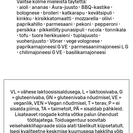
Valitse kolme mieleistä täytettä:
• aioli • ananas • Aura-juusto • BBQ-kastike •
bolognese • broileri • katkarapu • kevätsipuli •
kinkku • kirsikkatomaatti • mozzarella • oliivi •
paprikahillo • parmesaani • pekoni • pepperoni •
persikka • pikkelöity punasipuli • rucola • tonnikala
• tofu • tuore herkkusieni • tuplajuusto •
vuohenjuusto • Vöner • vege volognese •
paprikamajoneesi G VE • parmesaanimajoneesi L G
• chilimajoneesi G VE • basilikamajoneesi
VL = vähese laktoosisisaldusega, L = laktoosivaba, G
= gluteenivaba, GN = gluteenivaba nõudmisel, VE =
veganlik, VEN = Vegan nõudmisel, T = terav, P = ei
sisalda piima, TA = taimetoit, PÄ = sisaldab pähkleid.
Lisateavet roogade kohta võtke palun ühendust
töötajatega.
Toiduagentuur soovitab
veisehakklihapraade süüa alati täielikult küpsetatult.
Isegi kvaliteetne keskmise kuumusega hakkliha võib