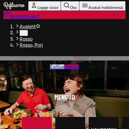
Liigu peamise sisu juurde
Logige sisse
Otsi
Avatud mobiilimenüü
Broneeri laud
Avaleht
…
Rosso
Rosso, Pori
Esitlus
Menüü
MENÜÜD