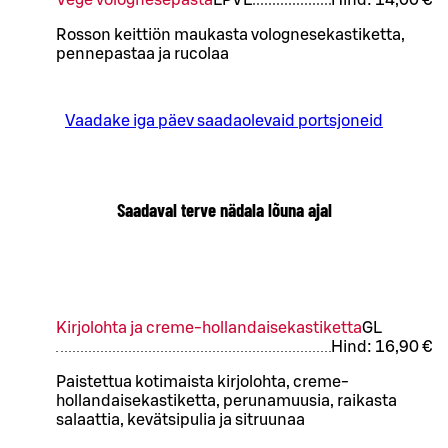
Rosson keittiön maukasta volognesekastiketta,
pennepastaa ja rucolaa
Vaadake iga päev saadaolevaid portsjoneid
Saadaval terve nädala lõuna ajal
Kirjolohta ja creme-hollandaisekastiketta
G
L
Hind:
16,90 €
Paistettua kotimaista kirjolohta, creme-
hollandaisekastiketta, perunamuusia, raikasta
salaattia, kevätsipulia ja sitruunaa