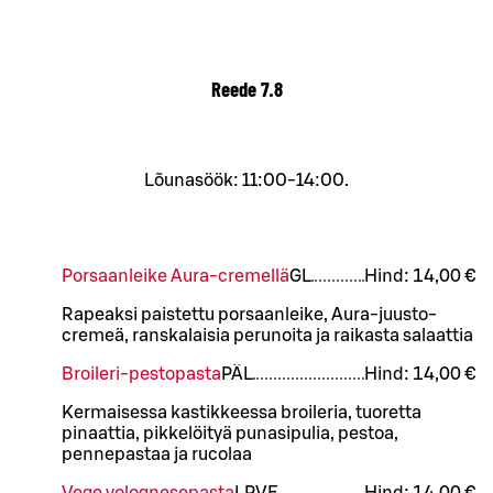
Reede
7.8
Lõunasöök: 11:00-14:00.
Porsaanleike Aura-cremellä
G
L
Hind:
14,00 €
Rapeaksi paistettu porsaanleike, Aura-juusto-
cremeä, ranskalaisia perunoita ja raikasta salaattia
Broileri-pestopasta
PÄ
L
Hind:
14,00 €
Kermaisessa kastikkeessa broileria, tuoretta
pinaattia, pikkelöityä punasipulia, pestoa,
pennepastaa ja rucolaa
Vege volognesepasta
L
P
VE
Hind:
14,00 €