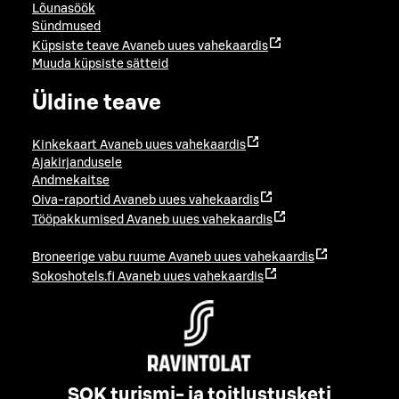
Lõunasöök
Sündmused
Küpsiste teave
Avaneb uues vahekaardis
Muuda küpsiste sätteid
Üldine teave
Kinkekaart
Avaneb uues vahekaardis
Ajakirjandusele
Andmekaitse
Oiva-raportid
Avaneb uues vahekaardis
Tööpakkumised
Avaneb uues vahekaardis
Broneerige vabu ruume
Avaneb uues vahekaardis
Sokoshotels.fi
Avaneb uues vahekaardis
SOK turismi- ja toitlustusketi