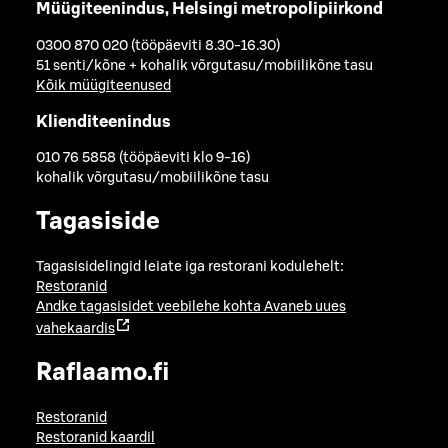
Müügiteenindus, Helsingi metropolipiirkond
0300 870 020 (tööpäeviti 8.30-16.30)
51 senti/kõne + kohalik võrgutasu/mobiilikõne tasu
Kõik müügiteenused
Klienditeenindus
010 76 5858 (tööpäeviti klo 9-16)
kohalik võrgutasu/mobiilikõne tasu
Tagasiside
Tagasisidelingid leiate iga restorani kodulehelt:
Restoranid
Andke tagasisidet veebilehe kohta
Avaneb uues
vahekaardis
Raflaamo.fi
Restoranid
Restoranid kaardil