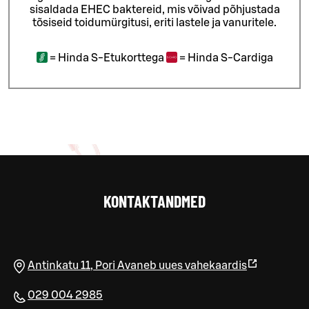
sisaldada EHEC baktereid, mis võivad põhjustada
tõsiseid toidumürgitusi, eriti lastele ja vanuritele.
=
Hinda S-Etukorttega
=
Hinda S-Cardiga
KONTAKTANDMED
Antinkatu 11
,
Pori
Avaneb uues vahekaardis
029 004 2985