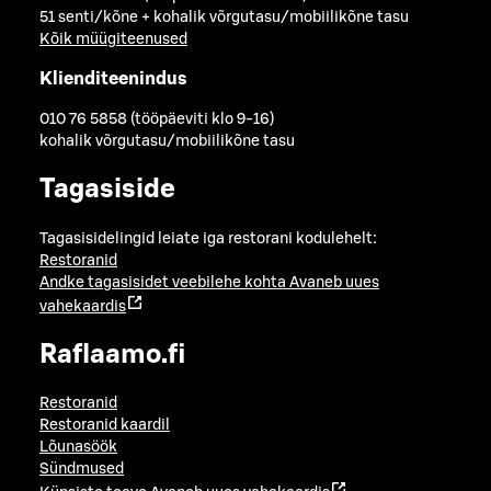
51 senti/kõne + kohalik võrgutasu/mobiilikõne tasu
Kõik müügiteenused
Klienditeenindus
010 76 5858 (tööpäeviti klo 9-16)
kohalik võrgutasu/mobiilikõne tasu
Tagasiside
Tagasisidelingid leiate iga restorani kodulehelt:
Restoranid
Andke tagasisidet veebilehe kohta
Avaneb uues
vahekaardis
Raflaamo.fi
Restoranid
Restoranid kaardil
Lõunasöök
Sündmused