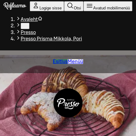
Liigu peamise sisu juurde
Logige sisse
Otsi
Avatud mobiilimenüü
Avaleht
…
Presso
Presso Prisma Mikkola, Pori
Esitlus
Menüü