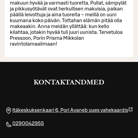
makuun hyvää ja varmasti tuoretta. Pullat, sämpylät
ja pikkusyötävät ovat herkullisen makuisia, paikan
päällä leivottuja ja aina tuoreita – meillä on uuni
kuumana koko päivän. Tottahan elämän pitää olla
makeaakin. Anna meidän yllättää: kun kello
kilahtaa, jotakin hyvää tuli juuri uunista. Tervetuloa
Pressoon, Porin Prisma Mikkolan
ravintolamaailmaan!
KONTAKTANDMED
Itäkeskuksenkaari 6
,
Pori
Avaneb uues vahekaardis
0290042955