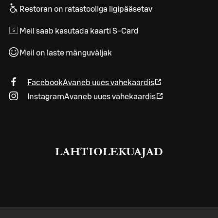
Restoran on ratastooliga ligipääsetav
Meil saab kasutada kaarti S-Card
Meil on laste mänguväljak
Facebook
Avaneb uues vahekaardis
Instagram
Avaneb uues vahekaardis
LAHTIOLEKUAJAD