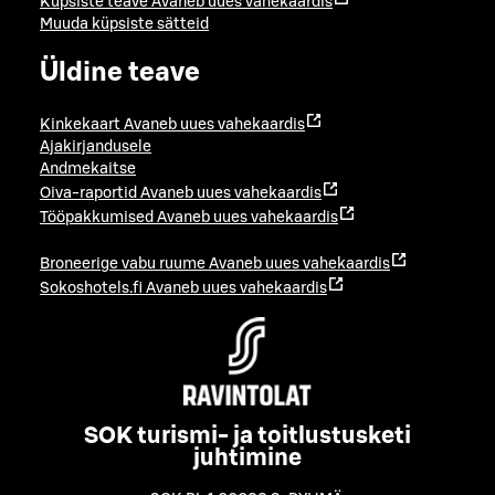
Küpsiste teave
Avaneb uues vahekaardis
Muuda küpsiste sätteid
Üldine teave
Kinkekaart
Avaneb uues vahekaardis
Ajakirjandusele
Andmekaitse
Oiva-raportid
Avaneb uues vahekaardis
Tööpakkumised
Avaneb uues vahekaardis
Broneerige vabu ruume
Avaneb uues vahekaardis
Sokoshotels.fi
Avaneb uues vahekaardis
SOK turismi- ja toitlustusketi
juhtimine