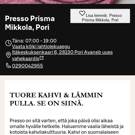
Lisa lemmik: Presso
Presso Prisma
Prisma Mikkola, Pori
Mikkola, Pori
Täna: 07:00 - 19:00
Vaata kõiki lahtiolekuaegu
Itäkeskuksenkaari 6, 28130 Pori
Avaneb uues
vahekaardis
0290042955
TUORE KAHVI & LÄMMIN
PULLA. SE ON SIINÄ.
Presso on sitä varten, että joka päivä olisi aikaa
omalle hyvälle hetkelle. Haluamme vaalia läheistä ja
kotoista kahvilakulttuuria. Kahvi on suomalaiseen