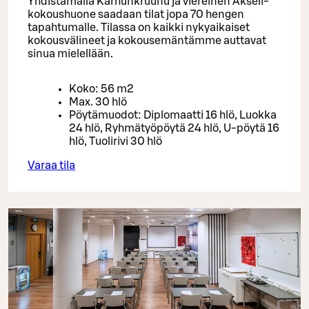
Yhdistämällä Karhunkruunu ja viereinen Akseli-
kokoushuone saadaan tilat jopa 70 hengen
tapahtumalle. Tilassa on kaikki nykyaikaiset
kokousvälineet ja kokousemäntämme auttavat
sinua mielellään.
Koko: 56 m2
Max. 30 hlö
Pöytämuodot: Diplomaatti 16 hlö, Luokka
24 hlö, Ryhmätyöpöytä 24 hlö, U-pöytä 16
hlö, Tuolirivi 30 hlö
Varaa tila