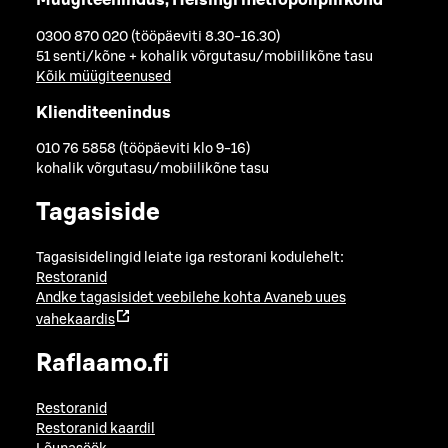
Müügiteenindus, Helsingi metropolipiirkond
0300 870 020 (tööpäeviti 8.30-16.30)
51 senti/kõne + kohalik võrgutasu/mobiilikõne tasu
Kõik müügiteenused
Klienditeenindus
010 76 5858 (tööpäeviti klo 9-16)
kohalik võrgutasu/mobiilikõne tasu
Tagasiside
Tagasisidelingid leiate iga restorani kodulehelt:
Restoranid
Andke tagasisidet veebilehe kohta
Avaneb uues
vahekaardis
Raflaamo.fi
Restoranid
Restoranid kaardil