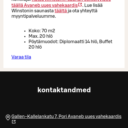
täällä
Avaneb uues vahekaardis
. Lue lisää
Winstonin saunasta
täältä
ja ota yhteyttä
myyntipalveluumme.
Koko: 70 m2
Max. 20 hlö
Pöytämuodot: Diplomaatti 14 hlö, Buffet
20 hlö
Varaa tila
kontaktandmed
Gallen-Kallelankatu 7
,
Pori
Avaneb uues vahekaardis