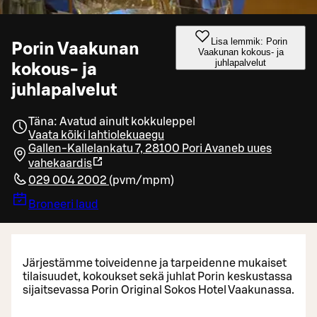
Lisa lemmik: Porin
Porin Vaakunan
Vaakunan kokous- ja
juhlapalvelut
kokous- ja
juhlapalvelut
Täna: Avatud ainult kokkuleppel
Vaata kõiki lahtiolekuaegu
Gallen-Kallelankatu 7, 28100 Pori
Avaneb uues
vahekaardis
029 004 2002
(
pvm/mpm
)
Broneeri laud
Järjestämme toiveidenne ja tarpeidenne mukaiset
tilaisuudet, kokoukset sekä juhlat Porin keskustassa
sijaitsevassa Porin Original Sokos Hotel Vaakunassa.