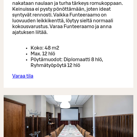
nakataan naulaan ja turha tärkeys romukoppaan.
Keinuissa ei pysty pönöttämään, joten ideat
syntyvät rennosti. Vaikka Funteeraamo on
luovuuden leikkikenttä, löytyy sieltä normaali
kokousvarustus. Varaa Funteeraamo ja anna
ajatuksen liitää.
Koko: 48 m2
Max. 12 hlö
Pöytämuodot: Diplomaatti 8 hlö,
Ryhmätyöpöytä 12 hlö
Varaa tila