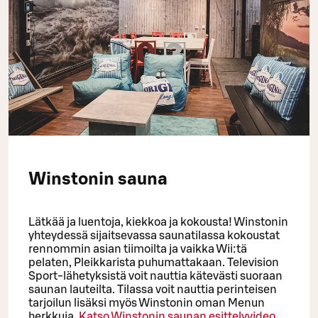
Winstonin sauna
Lätkää ja luentoja, kiekkoa ja kokousta! Winstonin
yhteydessä sijaitsevassa saunatilassa kokoustat
rennommin asian tiimoilta ja vaikka Wii:tä
pelaten, Pleikkarista puhumattakaan. Television
Sport-lähetyksistä voit nauttia kätevästi suoraan
saunan lauteilta. Tilassa voit nauttia perinteisen
tarjoilun lisäksi myös Winstonin oman Menun
herkkuja.
Katso Winstonin saunan esittelyvideo