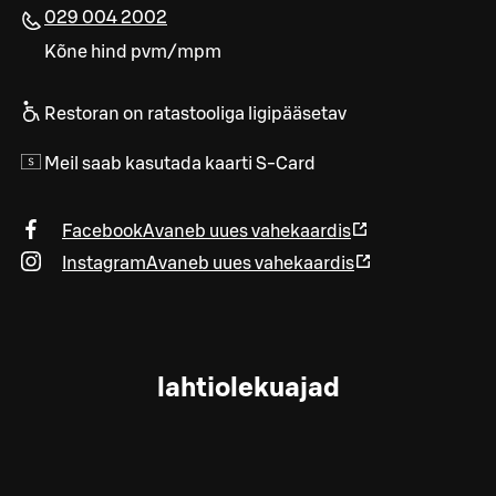
029 004 2002
Kõne hind pvm/mpm
Restoran on ratastooliga ligipääsetav
Meil saab kasutada kaarti S-Card
Facebook
Avaneb uues vahekaardis
Instagram
Avaneb uues vahekaardis
lahtiolekuajad