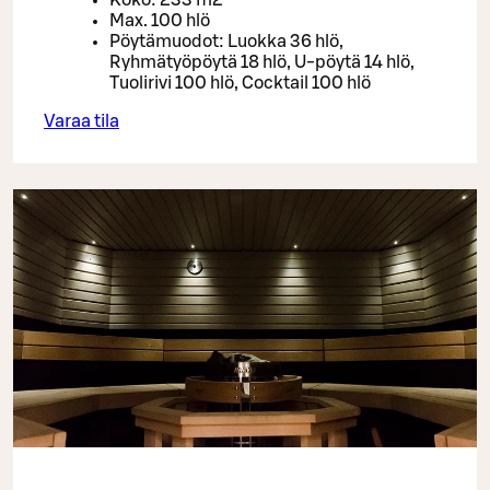
Koko: 233 m2
Max. 100 hlö
Pöytämuodot: Luokka 36 hlö,
Ryhmätyöpöytä 18 hlö, U-pöytä 14 hlö,
Tuolirivi 100 hlö, Cocktail 100 hlö
Varaa tila