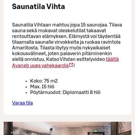
Saunatila Vihta
Saunatila Vihtaan mahtuu jopa 15 saunojaa. Tilava
sauna sekä mukavat oleskelutilat takaavat
rentouttavan elämyksen. Elämystä voi täydentää
tilaamalla saunalle virvokkeita ja ruokaa ravintola
Amarillosta. Tilasta löytyy myös nykyaikaiset
kokousvälineet, joten palaverin pitäminenkin
siellä onnistuu. Katso Vihdan esittelyvideo
täältä
Avaneb uues vahekaardis
!
Koko: 75 m2
Max. 15 hlö
Pöytämuodot: Diplomaatti 8 hlö
Varaa tila