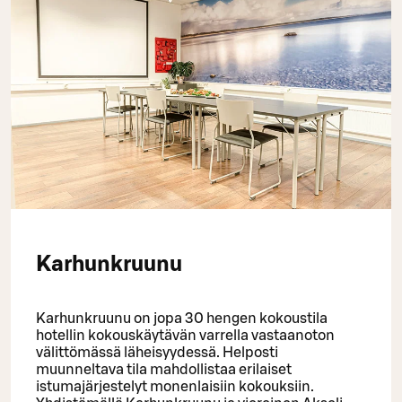
Karhunkruunu
Karhunkruunu on jopa 30 hengen kokoustila
hotellin kokouskäytävän varrella vastaanoton
välittömässä läheisyydessä. Helposti
muunneltava tila mahdollistaa erilaiset
istumajärjestelyt monenlaisiin kokouksiin.