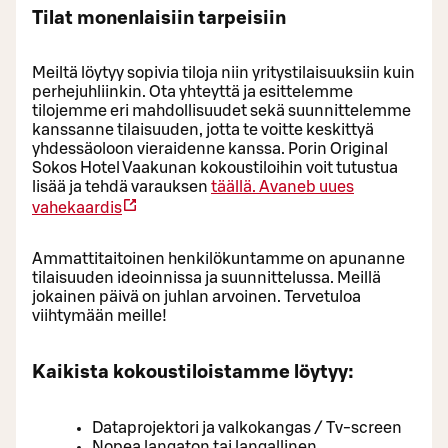
Tilat monenlaisiin tarpeisiin
Meiltä löytyy sopivia tiloja niin yritystilaisuuksiin kuin
perhejuhliinkin. Ota yhteyttä ja esittelemme
tilojemme eri mahdollisuudet sekä suunnittelemme
kanssanne tilaisuuden, jotta te voitte keskittyä
yhdessäoloon vieraidenne kanssa. Porin Original
Sokos Hotel Vaakunan kokoustiloihin voit tutustua
lisää ja tehdä varauksen
täällä.
Avaneb uues
vahekaardis
Ammattitaitoinen henkilökuntamme on apunanne
tilaisuuden ideoinnissa ja suunnittelussa. Meillä
jokainen päivä on juhlan arvoinen. Tervetuloa
viihtymään meille!
Kaikista kokoustiloistamme löytyy:
Dataprojektori ja valkokangas / Tv-screen
Nopea langaton tai langallinen