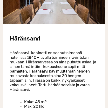
Häränsarvi
Häränsarvi-kabinetti on saanut nimensä
hotellissa 1940 –luvulla toimineen ravintolan
mukaan. Häränsarvessa on aina puhuttu asiaa, ja
siihen tämä intiimi kokoushuone sopii mitä
parhaiten. Häränsarvi käy muutaman hengen
mukavasta kokouksesta aina 20 hengen
tapaamisiin. Tilassa on kaikki nykyaikaiset
kokousvälineet. Tartu härkää sarvista ja varaa
Häränsarvi.
Koko: 45 m2
Max. 20 hlö