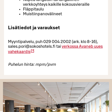
verkkoyhteys kaikille kokousvieraille
Fläppitaulu
Muistiinpanovälineet
Lisätiedot ja varaukset
Myyntipalvelu, puh 029 004 2002 (ark. klo 8-16),
sales.pori@sokoshotels.fi tai
verkossa
Avaneb uues
vahekaardis
Puhelun hinta: mpm/pvm