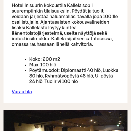
Hotellin suurin kokoustila Kallela sopii
suurempiinkin tilaisuuksiin. Pöydät ja tuolit
voidaan järjestää haluamallasi tavalla jopa 100:lle
osallistujalle. Ajantasaisten kokousvälineiden
lisäksi Kallelasta löytyy kiinteä
äänentoistojärjestelmä, useita näyttöjä sekä
induktiosilmukka. Kallela sijaitsee katutasossa,
omassa rauhassaan lähellä kahvitoria.
Koko: 200 m2
Max. 100 hlö
Pöytämuodot: Diplomaatti 40 hlö, Luokka
80 hlö, Ryhmätyöpöytä 48 hlö, U-pöytä
24 hlö, Tuolirivi 100 hlö
Varaa tila