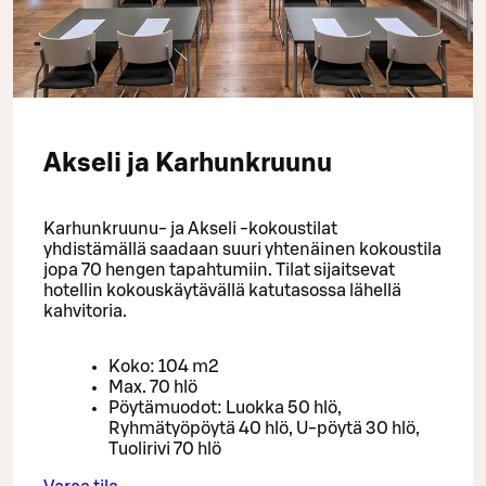
Akseli ja Karhunkruunu
Karhunkruunu- ja Akseli -kokoustilat
yhdistämällä saadaan suuri yhtenäinen kokoustila
jopa 70 hengen tapahtumiin. Tilat sijaitsevat
hotellin kokouskäytävällä katutasossa lähellä
kahvitoria.
Koko: 104 m2
Max. 70 hlö
Pöytämuodot: Luokka 50 hlö,
Ryhmätyöpöytä 40 hlö, U-pöytä 30 hlö,
Tuolirivi 70 hlö