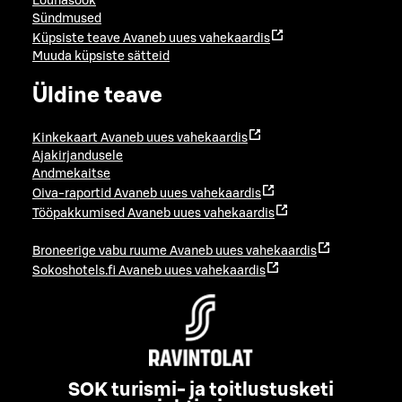
Lõunasöök
Sündmused
Küpsiste teave
Avaneb uues vahekaardis
Muuda küpsiste sätteid
Üldine teave
Kinkekaart
Avaneb uues vahekaardis
Ajakirjandusele
Andmekaitse
Oiva-raportid
Avaneb uues vahekaardis
Tööpakkumised
Avaneb uues vahekaardis
Broneerige vabu ruume
Avaneb uues vahekaardis
Sokoshotels.fi
Avaneb uues vahekaardis
SOK turismi- ja toitlustusketi