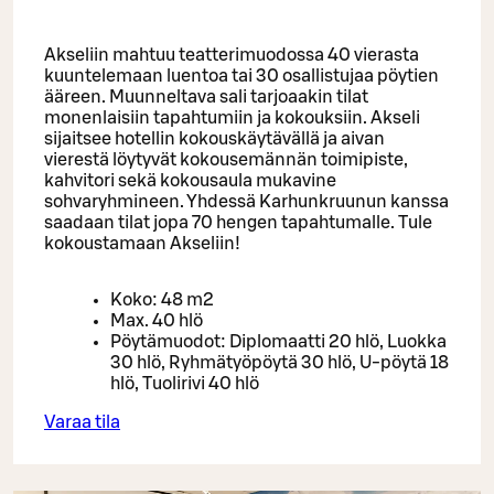
Akseliin mahtuu teatterimuodossa 40 vierasta
kuuntelemaan luentoa tai 30 osallistujaa pöytien
ääreen. Muunneltava sali tarjoaakin tilat
monenlaisiin tapahtumiin ja kokouksiin. Akseli
sijaitsee hotellin kokouskäytävällä ja aivan
vierestä löytyvät kokousemännän toimipiste,
kahvitori sekä kokousaula mukavine
sohvaryhmineen. Yhdessä Karhunkruunun kanssa
saadaan tilat jopa 70 hengen tapahtumalle. Tule
kokoustamaan Akseliin!
Koko: 48 m2
Max. 40 hlö
Pöytämuodot: Diplomaatti 20 hlö, Luokka
30 hlö, Ryhmätyöpöytä 30 hlö, U-pöytä 18
hlö, Tuolirivi 40 hlö
Varaa tila