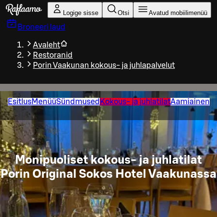
Liigu peamise sisu juurde
Logige sisse
Otsi
Avatud mobiilimenüü
Broneeri laud
Avaleht
Restoranid
Porin Vaakunan kokous- ja juhlapalvelut
Esitlus
Menüü
Sündmused
Kokous- ja juhlatilat
Aamiainen
Monipuoliset kokous- ja juhlatilat
Porin Original Sokos Hotel Vaakunassa