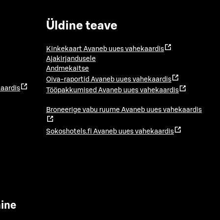
Üldine teave
Kinkekaart
Avaneb uues vahekaardis
Ajakirjandusele
Andmekaitse
Oiva-raportid
Avaneb uues vahekaardis
aardis
Tööpakkumised
Avaneb uues vahekaardis
Broneerige vabu ruume
Avaneb uues vahekaardis
Sokoshotels.fi
Avaneb uues vahekaardis
mine