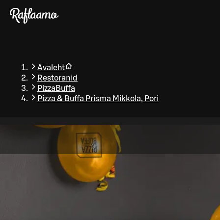
Liigu peamise sisu juurde
Avaleht
Restoranid
PizzaBuffa
Pizza & Buffa Prisma Mikkola, Pori