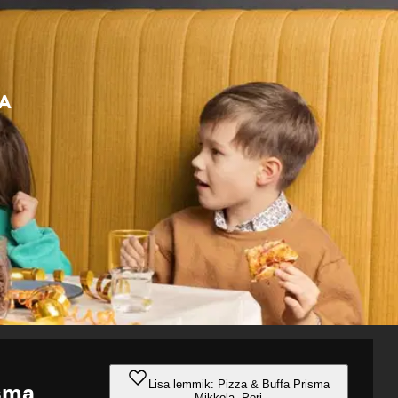
SA
Lisa lemmik: Pizza & Buffa Prisma
isma
Mikkola, Pori