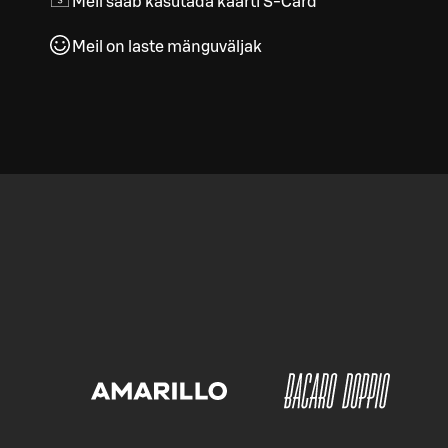
Meil saab kasutada kaarti S-Card
Meil on laste mänguväljak