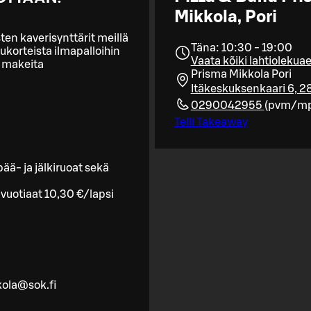
Mikkola, Pori
asten kaverisynttärit meillä
Täna: 10:30 - 19:00
ukorteista ilmapalloihin
Vaata kõiki lahtiolekua
a makeita
Prisma Mikkola Pori
Itäkeskuksenkaari 6, 2
0290042955
(
pvm/m
Telli Takeaway
pää- ja jälkiruoat sekä
-vuotiaat 10,30 €/lapsi
kola@sok.fi