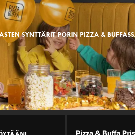
ASTEN SYNTTÄRIT PORIN PIZZA & BUFFAS
ÖYTÄÄN!
Pizza & Buffa Pr