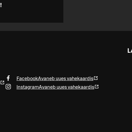
!
L
Facebook
Avaneb uues vahekaardis
Instagram
Avaneb uues vahekaardis