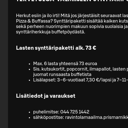
Herkut esiin ja ilo irti! Mitä jos järjestäisit seuraavat l
Pizza & Buffassa? Synttäripaketti sisältää kaiken kuts
sekä perheen nuorimpien makuun sopivia suolaisia j
synttäriherkkuja buffetpöydästä.
Lasten synttäripaketti alk. 73 €
Max. 6 lasta yhteensä 73 euroa
Sis. kutsukortit, popcornit, ilmapallot, lasten 
juomat runsaasta buffetista
Lisälapset: 3–6-vuotiaat 7,30 €/lapsi ja 7–11
Lisätiedot ja varaukset
puhelimitse: 044 725 1442
sähköpostitse: ravintolamaailma.prismamik