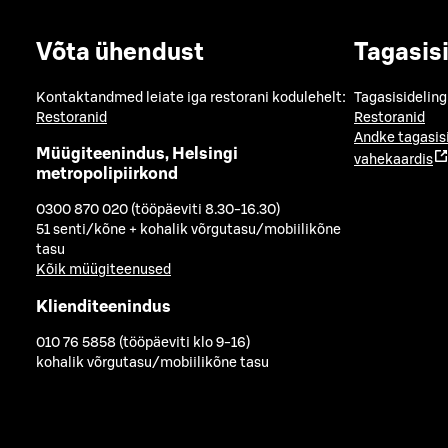
Võta ühendust
Tagasis
Kontaktandmed leiate iga restorani kodulehelt:
Tagasisideling
Restoranid
Restoranid
Andke tagasis
Müügiteenindus, Helsingi
vahekaardis
metropolipiirkond
0300 870 020 (tööpäeviti 8.30-16.30)
51 senti/kõne + kohalik võrgutasu/mobiilikõne
tasu
Kõik müügiteenused
Klienditeenindus
010 76 5858 (tööpäeviti klo 9-16)
kohalik võrgutasu/mobiilikõne tasu