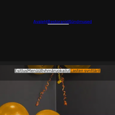
Avaleht
Restoranid
Sündmused
Esitlus
Menüü
Ryhmäruokailut
Lasten synttärit