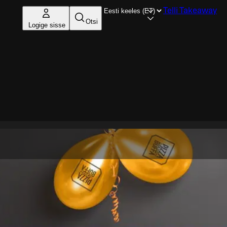
Telli Takeaway
Otsi
Logige sisse