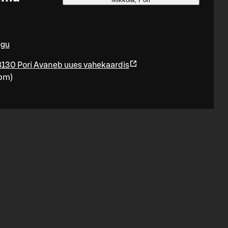
egu
8130 Pori
Avaneb uues vahekaardis
pm
)