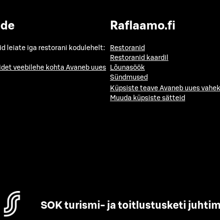
ide
Raflaamo.fi
id leiate iga restorani kodulehelt:
Restoranid
Restoranid kaardil
idet veebilehe kohta
Avaneb uues
Lõunasöök
Sündmused
Küpsiste teave
Avaneb uues vahek
Muuda küpsiste sätteid
SOK turismi- ja toitlustusketi juhti