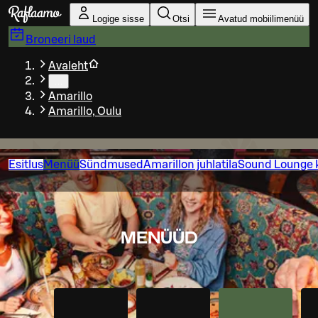
Liigu peamise sisu juurde
Logige sisse
Otsi
Avatud mobiilimenüü
Broneeri laud
Avaleht
…
Amarillo
Amarillo, Oulu
Esitlus
Menüü
Sündmused
Amarillon juhlatila
Sound Lounge 
MENÜÜD