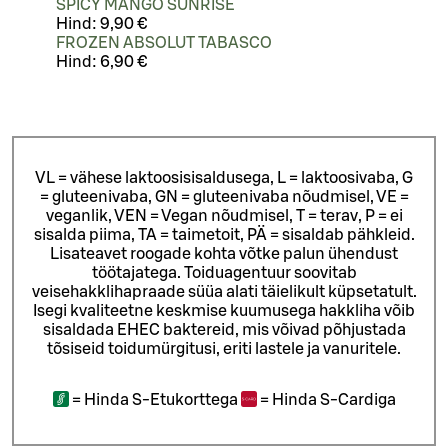
SPICY MANGO SUNRISE
Hind:
9,90 €
FROZEN ABSOLUT TABASCO
Hind:
6,90 €
VL = vähese laktoosisisaldusega, L = laktoosivaba, G
= gluteenivaba, GN = gluteenivaba nõudmisel, VE =
veganlik, VEN = Vegan nõudmisel, T = terav, P = ei
sisalda piima, TA = taimetoit, PÄ = sisaldab pähkleid.
Lisateavet roogade kohta võtke palun ühendust
töötajatega.
Toiduagentuur soovitab
veisehakklihapraade süüa alati täielikult küpsetatult.
Isegi kvaliteetne keskmise kuumusega hakkliha võib
sisaldada EHEC baktereid, mis võivad põhjustada
tõsiseid toidumürgitusi, eriti lastele ja vanuritele.
=
Hinda S-Etukorttega
=
Hinda S-Cardiga