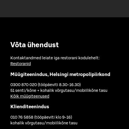
Võta ühendust
Kontaktandmed leiate iga restorani kodulehelt:
Restoranid
Müügiteenindus, Helsingi metropolipiirkond
0300 870 020 (tööpäeviti 8.30-16.30)
51 senti/kõne + kohalik võrgutasu/mobiilikõne tasu
Kõik müügiteenused
Klienditeenindus
010 76 5858 (tööpäeviti klo 9-16)
kohalik võrgutasu/mobiilikõne tasu