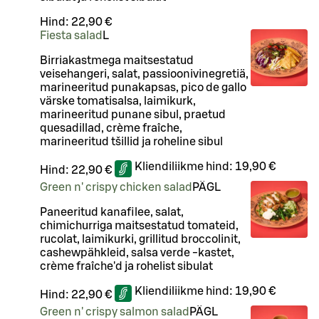
Hind:
22,90 €
Fiesta salad
L
Birriakastmega maitsestatud
veisehangeri, salat, passioonivinegretiä,
marineeritud punakapsas, pico de gallo
värske tomatisalsa, laimikurk,
marineeritud punane sibul, praetud
quesadillad, crème fraîche,
marineeritud tšillid ja roheline sibul
Kliendiliikme hind:
19,90 €
Hind:
22,90 €
Green n' crispy chicken salad
PÄ
G
L
Paneeritud kanafilee, salat,
chimichurriga maitsestatud tomateid,
rucolat, laimikurki, grillitud broccolinit,
cashewpähkleid, salsa verde -kastet,
crème fraîche'd ja rohelist sibulat
Kliendiliikme hind:
19,90 €
Hind:
22,90 €
Green n' crispy salmon salad
PÄ
G
L