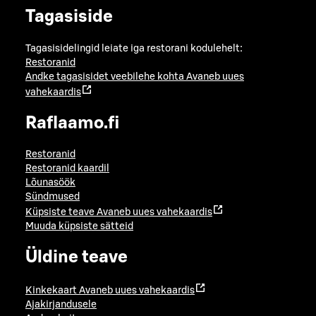
Tagasiside
Tagasisidelingid leiate iga restorani kodulehelt:
Restoranid
Andke tagasisidet veebilehe kohta
Avaneb uues
vahekaardis
Raflaamo.fi
Restoranid
Restoranid kaardil
Lõunasöök
Sündmused
Küpsiste teave
Avaneb uues vahekaardis
Muuda küpsiste sätteid
Üldine teave
Kinkekaart
Avaneb uues vahekaardis
Ajakirjandusele