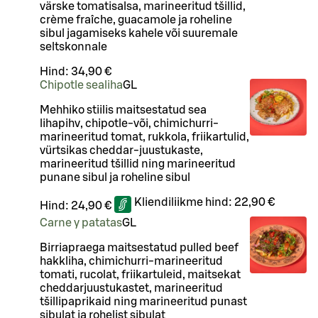
värske tomatisalsa, marineeritud tšillid,
crème fraîche, guacamole ja roheline
sibul jagamiseks kahele või suuremale
seltskonnale
Hind:
34,90 €
Chipotle sealiha
G
L
Mehhiko stiilis maitsestatud sea
lihapihv, chipotle-või, chimichurri-
marineeritud tomat, rukkola, friikartulid,
vürtsikas cheddar-juustukaste,
marineeritud tšillid ning marineeritud
punane sibul ja roheline sibul
Kliendiliikme hind:
22,90 €
Hind:
24,90 €
Carne y patatas
G
L
Birriapraega maitsestatud pulled beef
hakkliha, chimichurri-marineeritud
tomati, rucolat, friikartuleid, maitsekat
cheddarjuustukastet, marineeritud
tšillipaprikaid ning marineeritud punast
sibulat ja rohelist sibulat