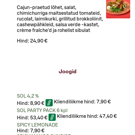
Cajun-praetud lõhet, salat,
chimichurriga maitsestatud tomateid,
rucolat, laimikurki, grillitud brokkoliinit,
cashewpähkleid, salsa verde -kastet,
crème fraîche'd ja rohelist sibulat
Hind:
24,90 €
Joogid
SOL 4,2 %
Kliendiliikme hind:
7,90 €
Hind:
8,90 €
SOL PARTY PACK 6 kpl
Kliendiliikme hind:
47,40 €
Hind:
53,40 €
SPICY LEMONADE
Hind:
7,90 €