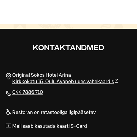
KONTAKTANDMED
Original Sokos Hotel Arina
Kirkkokatu 15
,
Oulu
Avaneb uues vahekaardis
044 7886 710
Restoran on ratastooliga ligipääsetav
Meil saab kasutada kaarti S-Card