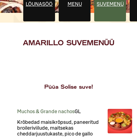
LÕUNASÖÖK
MENU
SUVEMENÜÜ
AMARILLO SUVEMENÜÜ
Püüa Solise suve!
Muchos & Grande nachos
G
L
Krõbedad maisikrõpsud, paneeritud
broileriviilude, maitsekas
cheddarjuustukaste, pico de gallo