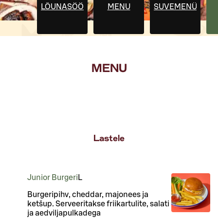
LÕUNASÖÖK
MENU
SUVEMENÜÜ
MENU
Lastele
Junior Burgeri
L
Burgeripihv, cheddar, majonees ja
ketšup. Serveeritakse friikartulite, salati
ja aedviljapulkadega