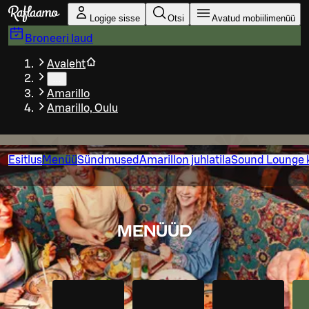
Liigu peamise sisu juurde
Logige sisse
Otsi
Avatud mobiilimenüü
Broneeri laud
Avaleht
…
Amarillo
Amarillo, Oulu
Esitlus
Menüü
Sündmused
Amarillon juhlatila
Sound Lounge 
MENÜÜD