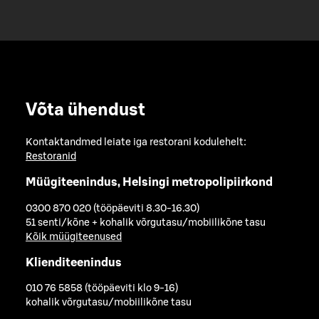
Võta ühendust
Kontaktandmed leiate iga restorani kodulehelt:
Restoranid
Müügiteenindus, Helsingi metropolipiirkond
0300 870 020 (tööpäeviti 8.30-16.30)
51 senti/kõne + kohalik võrgutasu/mobiilikõne tasu
Kõik müügiteenused
Klienditeenindus
010 76 5858 (tööpäeviti klo 9-16)
kohalik võrgutasu/mobiilikõne tasu