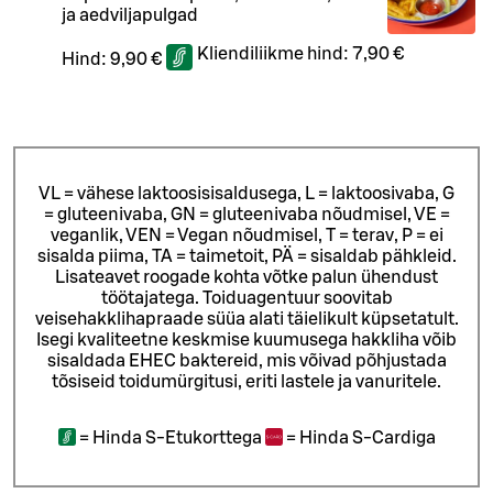
ja aedviljapulgad
Kliendiliikme hind:
7,90 €
Hind:
9,90 €
VL = vähese laktoosisisaldusega, L = laktoosivaba, G
= gluteenivaba, GN = gluteenivaba nõudmisel, VE =
veganlik, VEN = Vegan nõudmisel, T = terav, P = ei
sisalda piima, TA = taimetoit, PÄ = sisaldab pähkleid.
Lisateavet roogade kohta võtke palun ühendust
töötajatega.
Toiduagentuur soovitab
veisehakklihapraade süüa alati täielikult küpsetatult.
Isegi kvaliteetne keskmise kuumusega hakkliha võib
sisaldada EHEC baktereid, mis võivad põhjustada
tõsiseid toidumürgitusi, eriti lastele ja vanuritele.
=
Hinda S-Etukorttega
=
Hinda S-Cardiga