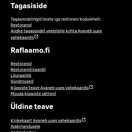
Tagasiside
Tagasisidelingid leiate iga restorani kodulehelt:
Restoranid
Andke tagasisidet veebilehe kohta
Avaneb uues
vahekaardis
Raflaamo.fi
Restoranid
Restoranid kaardil
Lõunasöök
Sündmused
Küpsiste teave
Avaneb uues vahekaardis
Muuda küpsiste sätteid
Üldine teave
Kinkekaart
Avaneb uues vahekaardis
Ajakirjandusele