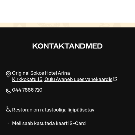
KONTAKTANDMED
Original Sokos Hotel Arina
Kirkkokatu 15
,
Oulu
Avaneb uues vahekaardis
044 7886 710
Restoran on ratastooliga ligipääsetav
Meil saab kasutada kaarti S-Card