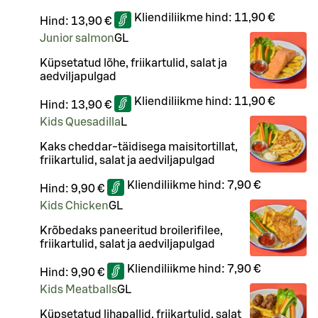
Kliendiliikme hind:
11,90 €
Hind:
13,90 €
Junior salmon
G
L
Küpsetatud lõhe, friikartulid, salat ja
aedviljapulgad
Kliendiliikme hind:
11,90 €
Hind:
13,90 €
Kids Quesadilla
L
Kaks cheddar-täidisega maisitortillat,
friikartulid, salat ja aedviljapulgad
Kliendiliikme hind:
7,90 €
Hind:
9,90 €
Kids Chicken
G
L
Krõbedaks paneeritud broilerifilee,
friikartulid, salat ja aedviljapulgad
Kliendiliikme hind:
7,90 €
Hind:
9,90 €
Kids Meatballs
G
L
Küpsetatud lihapallid, friikartulid, salat