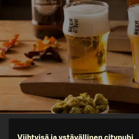
Viihtyisä ja ystävällinen citypubi