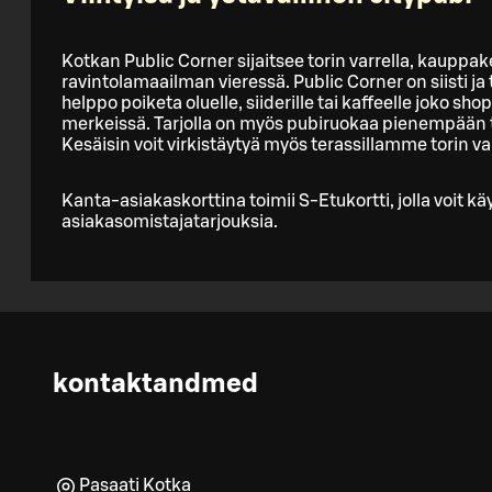
Kotkan Public Corner sijaitsee torin varrella, kauppa
ravintolamaailman vieressä. Public Corner on siisti ja
helppo poiketa oluelle, siiderille tai kaffeelle joko sho
merkeissä. Tarjolla on myös pubiruokaa pienempään
Kesäisin voit virkistäytyä myös terassillamme torin var
Kanta-asiakaskorttina toimii S-Etukortti, jolla voit kä
asiakasomistajatarjouksia.
kontaktandmed
Pasaati Kotka