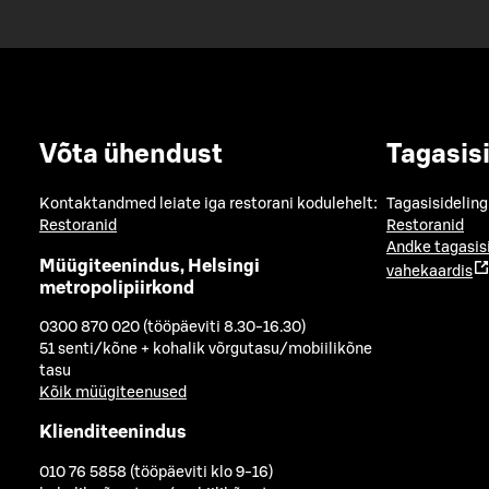
Võta ühendust
Tagasis
Kontaktandmed leiate iga restorani kodulehelt:
Tagasisideling
Restoranid
Restoranid
Andke tagasis
Müügiteenindus, Helsingi
vahekaardis
metropolipiirkond
0300 870 020 (tööpäeviti 8.30-16.30)
51 senti/kõne + kohalik võrgutasu/mobiilikõne
tasu
Kõik müügiteenused
Klienditeenindus
010 76 5858 (tööpäeviti klo 9-16)