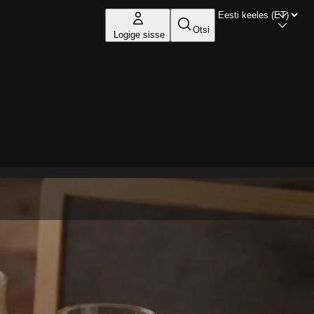
Otsi
Logige sisse