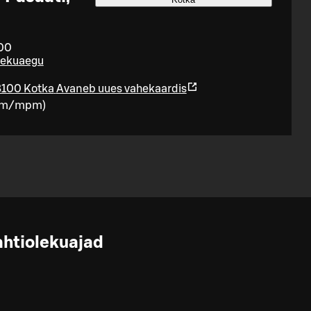
:00
olekuaegu
8100 Kotka
Avaneb uues vahekaardis
vm/mpm
)
ahtiolekuajad