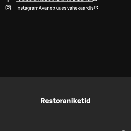
Instagram
Avaneb uues vahekaardis
Restoraniketid