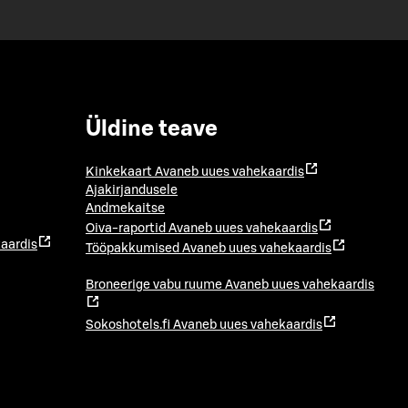
Üldine teave
Kinkekaart
Avaneb uues vahekaardis
Ajakirjandusele
Andmekaitse
Oiva-raportid
Avaneb uues vahekaardis
aardis
Tööpakkumised
Avaneb uues vahekaardis
Broneerige vabu ruume
Avaneb uues vahekaardis
Sokoshotels.fi
Avaneb uues vahekaardis