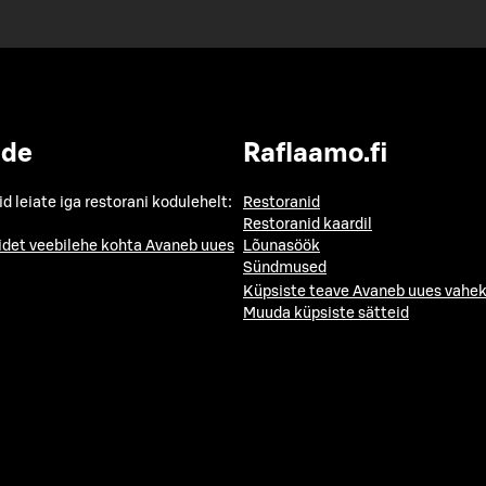
ide
Raflaamo.fi
id leiate iga restorani kodulehelt:
Restoranid
Restoranid kaardil
idet veebilehe kohta
Avaneb uues
Lõunasöök
Sündmused
Küpsiste teave
Avaneb uues vahek
Muuda küpsiste sätteid