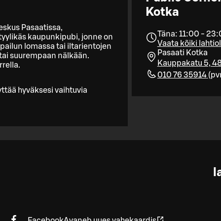
Kotka
keskus Pasaatissa,
Täna: 11:00 - 23
 tyylikäs kaupunkipubi, jonne on
Vaata kõiki lahti
ppailun lomassa tai iltarientojen
Pasaati Kotka
 tai suurempaan nälkään.
Kauppakatu 5, 4
rella.
010 76 35914
(
p
yttää hyväksesi vaihtuvia
l
Facebook
Avaneb uues vahekaardis