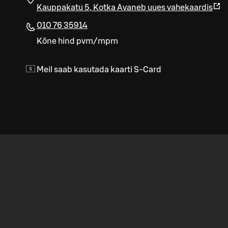
Kauppakatu 5
,
Kotka
Avaneb uues vahekaardis
010 76 35914
Kõne hind pvm/mpm
Meil saab kasutada kaarti S-Card