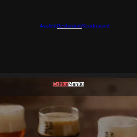
Avaleht
Restoranid
Sündmused
Esitlus
Menüü