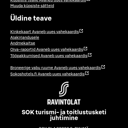
Küpsiste teave
Avaneb uues vahekaardis
Muuda küpsiste sätteid
Üldine teave
Kinkekaart
Avaneb uues vahekaardis
Ajakirjandusele
Andmekaitse
Oiva-raportid
Avaneb uues vahekaardis
Tööpakkumised
Avaneb uues vahekaardis
Broneerige vabu ruume
Avaneb uues vahekaardis
Sokoshotels.fi
Avaneb uues vahekaardis
SOK turismi- ja toitlustusketi
juhtimine