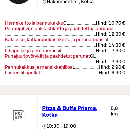
Hakamäentie 1,
Kotka
Hernekeitto ja pannukakku
G
L
Hind:
10,70 €
Pannupihvi, sipulikastiketta ja paahdettua perunaa
Hind:
12,30 €
Kalaleike, katkarapukastiketta ja perunamuusia
L
Hind:
14,30 €
Lihapullat ja perunamuusi
L
Hind:
12,30 €
Punajuuripyörykät ja paahdetut perunat
G
L
Hind:
12,30 €
Pannukakkua ja mansikkahilloa
L
Hind:
2,90 €
Lasten lihapullat
L
Hind:
6,90 €
Pizza & Buffa Prisma,
5,8
km
Kotka
10:30 - 19:00