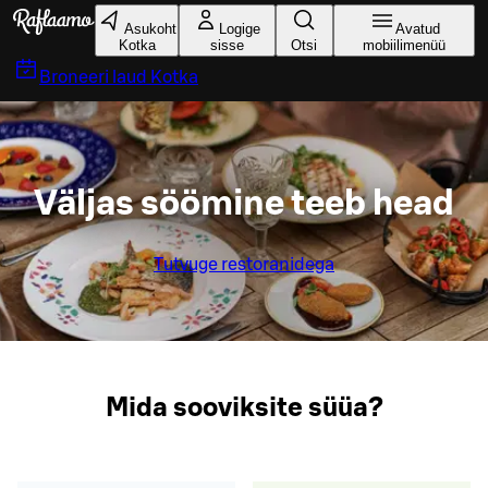
Liigu peamise sisu juurde
Asukoht
Logige
Avatud
Kotka
sisse
Otsi
mobiilimenüü
Broneeri laud
Kotka
Väljas söömine teeb head
Tutvuge restoranidega
Mida sooviksite süüa?