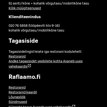
51 senti/kõne + kohalik võrgutasu/mobiilikõne tasu
Kõik müügiteenused
Klienditeenindus
010 76 5858 (tööpäeviti klo 9-16)
kohalik võrgutasu/mobiilikõne tasu
Tagasiside
Tagasisidelingid leiate iga restorani kodulehelt:
Restoranid
Andke tagasisidet veebilehe kohta
Avaneb uues
vahekaardis
Raflaamo.fi
Restoranid
Restoranid kaardil
Lõunasöök
Sündmused