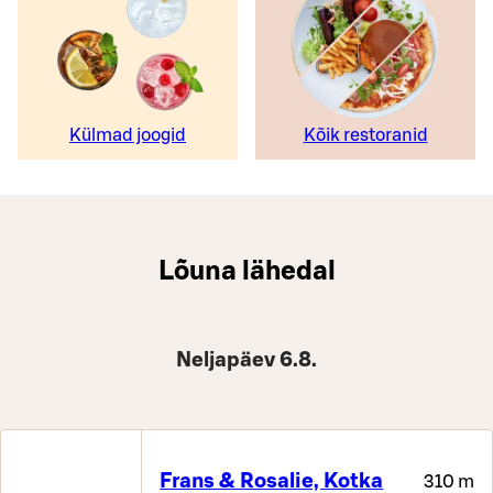
Külmad joogid
Kõik restoranid
Lõuna lähedal
Neljapäev 6.8.
Frans & Rosalie, Kotka
310 m