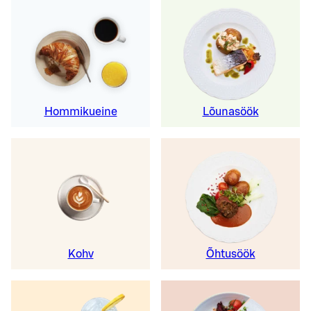
Hommikueine
Lõunasöök
Kohv
Õhtusöök