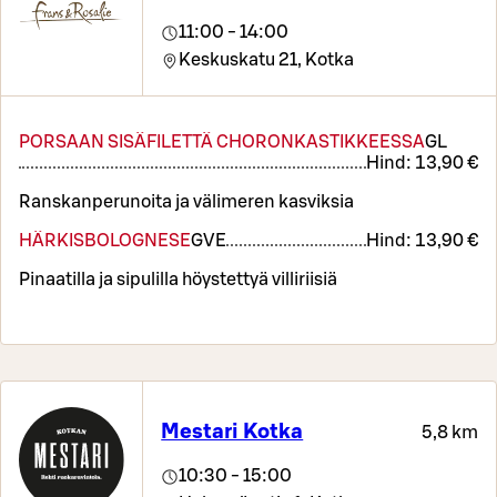
11:00 - 14:00
Keskuskatu 21,
Kotka
PORSAAN SISÄFILETTÄ CHORONKASTIKKEESSA
G
L
Hind:
13,90 €
Ranskanperunoita ja välimeren kasviksia
HÄRKISBOLOGNESE
G
VE
Hind:
13,90 €
Pinaatilla ja sipulilla höystettyä villiriisiä
Mestari Kotka
5,8 km
10:30 - 15:00