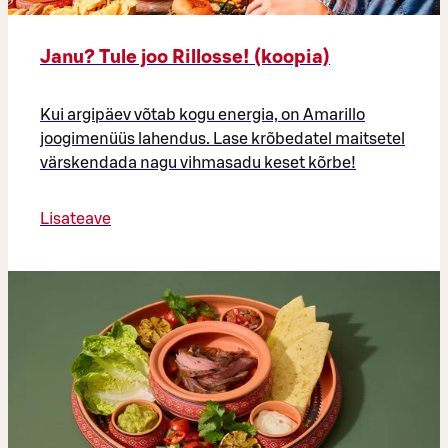
Janu? Tule joo Rillosse! (koopia)
Kui argipäev võtab kogu energia, on Amarillo
joogimenüüs lahendus. Lase krõbedatel maitsetel
värskendada nagu vihmasadu keset kõrbe!
Lisateave