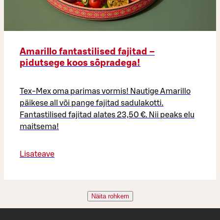
Amarillo fantastilised fajitad –
pidutsege koos sõpradega!
Tex-Mex oma parimas vormis! Nautige Amarillo
päikese all või pange fajitad sadulakotti.
Fantastilised fajitad alates 23,50 €. Nii peaks elu
maitsema!
Lisateave
Näita rohkem