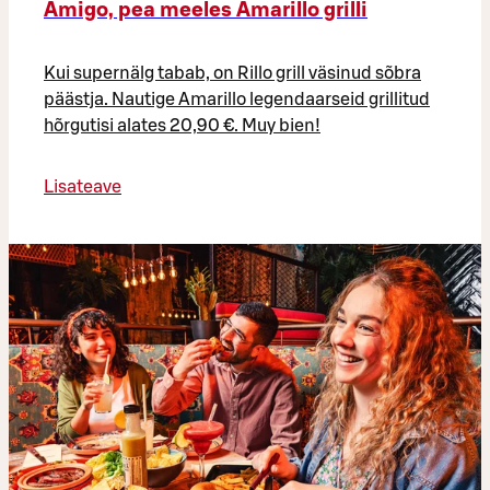
Amigo, pea meeles Amarillo grilli
Kui supernälg tabab, on Rillo grill väsinud sõbra
päästja. Nautige Amarillo legendaarseid grillitud
hõrgutisi alates 20,90 €. Muy bien!
Lisateave