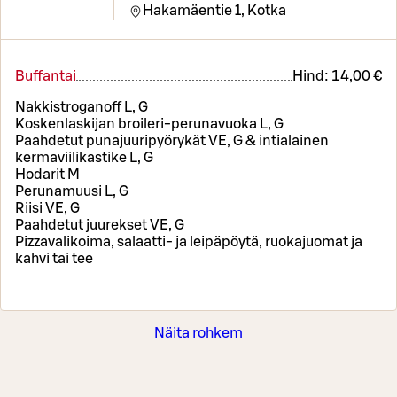
Hakamäentie 1,
Kotka
Buffantai
Hind:
14,00 €
Nakkistroganoff L, G
Koskenlaskijan broileri-perunavuoka L, G
Paahdetut punajuuripyörykät VE, G & intialainen
kermaviilikastike L, G
Hodarit M
Perunamuusi L, G
Riisi VE, G
Paahdetut juurekset VE, G
Pizzavalikoima, salaatti- ja leipäpöytä, ruokajuomat ja
kahvi tai tee
Näita rohkem