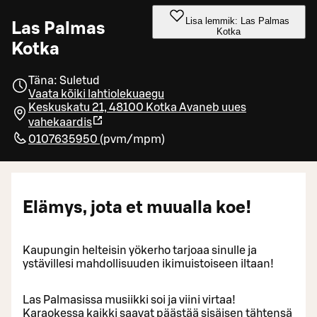
Lisa lemmik: Las Palmas
Las Palmas
Kotka
Kotka
Täna: Suletud
Vaata kõiki lahtiolekuaegu
Keskuskatu 21, 48100 Kotka
Avaneb uues
vahekaardis
0107635950
(
pvm/mpm
)
Elämys, jota et muualla koe!
Kaupungin helteisin yökerho tarjoaa sinulle ja
ystävillesi mahdollisuuden ikimuistoiseen iltaan!
Las Palmasissa musiikki soi ja viini virtaa!
Karaokessa kaikki saavat päästää sisäisen tähtensä