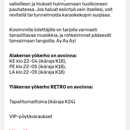
valloilleen ja hiukset hulmuamaan tuulikoneen
pauhatessa. Jos haluat esiintyä vain itsellesi, voit
revitellä tai tunnelmoida karaokekopin suojissa.
Kovimmille bilettäjille on tarjolla varmasti
tanssittavaa musiikkia, ja rohkeimmat pääsevät
tanssimaan tangoilla. Ay Ay Ay!
Alakerran yökerho on avoinna:
KE klo 22-04 (ikäraja K18),
PE klo 22-05 (ikäraja K18),
LA klo 22-05 (ikäraja K18)
Yläkerran yökerho RETRO on avoinna:
Tapahtumailtoina (ikäraja K24)
VIP-pöytävaraukset