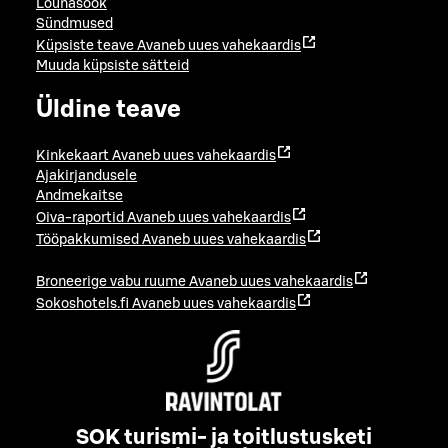
Lõunasöök
Sündmused
Küpsiste teave
Avaneb uues vahekaardis
Muuda küpsiste sätteid
Üldine teave
Kinkekaart
Avaneb uues vahekaardis
Ajakirjandusele
Andmekaitse
Oiva-raportid
Avaneb uues vahekaardis
Tööpakkumised
Avaneb uues vahekaardis
Broneerige vabu ruume
Avaneb uues vahekaardis
Sokoshotels.fi
Avaneb uues vahekaardis
SOK turismi- ja toitlustusketi