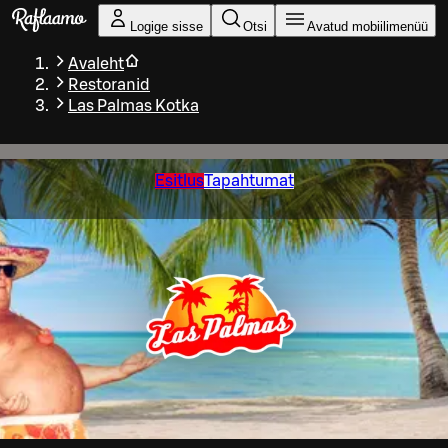
Liigu peamise sisu juurde
Logige sisse
Otsi
Avatud mobiilimenüü
Avaleht
Restoranid
Las Palmas Kotka
Esitlus
Tapahtumat