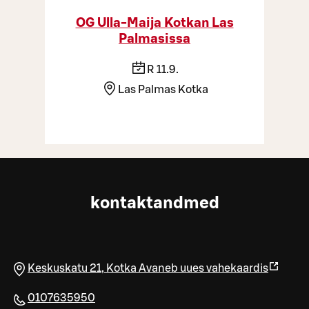
OG Ulla-Maija Kotkan Las
Palmasissa
R 11.9.
Las Palmas Kotka
kontaktandmed
Keskuskatu 21
,
Kotka
Avaneb uues vahekaardis
0107635950