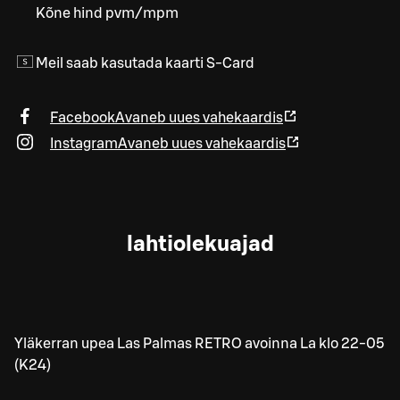
Kõne hind pvm/mpm
Meil saab kasutada kaarti S-Card
Facebook
Avaneb uues vahekaardis
Instagram
Avaneb uues vahekaardis
lahtiolekuajad
Yläkerran upea Las Palmas RETRO avoinna La klo 22-05
(K24)