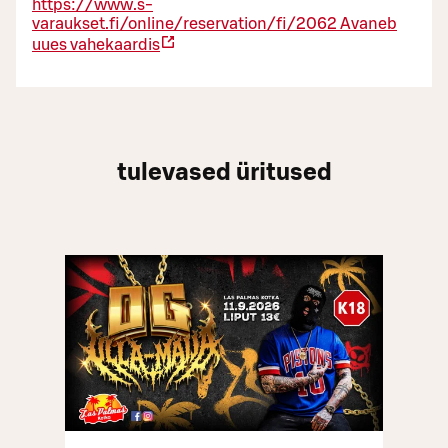
https://www.s-
varaukset.fi/online/reservation/fi/2062
Avaneb
uues vahekaardis
tulevased üritused