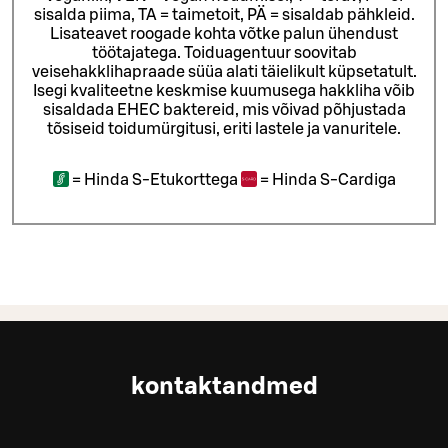
sisalda piima, TA = taimetoit, PÄ = sisaldab pähkleid.
Lisateavet roogade kohta võtke palun ühendust
töötajatega.
Toiduagentuur soovitab
veisehakklihapraade süüa alati täielikult küpsetatult.
Isegi kvaliteetne keskmise kuumusega hakkliha võib
sisaldada EHEC baktereid, mis võivad põhjustada
tõsiseid toidumürgitusi, eriti lastele ja vanuritele.
=
Hinda S-Etukorttega
=
Hinda S-Cardiga
kontaktandmed