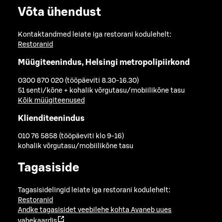
Võta ühendust
Kontaktandmed leiate iga restorani kodulehelt:
Restoranid
Müügiteenindus, Helsingi metropolipiirkond
0300 870 020 (tööpäeviti 8.30-16.30)
51 senti/kõne + kohalik võrgutasu/mobiilikõne tasu
Kõik müügiteenused
Klienditeenindus
010 76 5858 (tööpäeviti klo 9-16)
kohalik võrgutasu/mobiilikõne tasu
Tagasiside
Tagasisidelingid leiate iga restorani kodulehelt:
Restoranid
Andke tagasisidet veebilehe kohta
Avaneb uues
vahekaardis