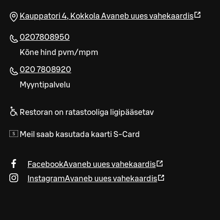
Kauppatori 4
,
Kokkola
Avaneb uues vahekaardis
0207808950
Kõne hind pvm/mpm
020 7808920
Myyntipalvelu
Restoran on ratastooliga ligipääsetav
Meil saab kasutada kaarti S-Card
Facebook
Avaneb uues vahekaardis
Instagram
Avaneb uues vahekaardis