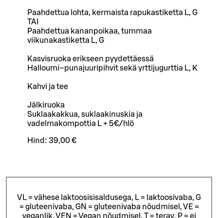
Paahdettua lohta, kermaista rapukastiketta L, G
TAI
Paahdettua kananpoikaa, tummaa
viikunakastiketta L, G
Kasvisruoka erikseen pyydettäessä
Halloumi–punajuuripihvit sekä yrttijugurttia L, K
Kahvi ja tee
Jälkiruoka
Suklaakakkua, suklaakinuskia ja
vadelmakompottia L + 5€/hlö
Hind:
39,00 €
VL = vähese laktoosisisaldusega, L = laktoosivaba, G
= gluteenivaba, GN = gluteenivaba nõudmisel, VE =
veganlik, VEN = Vegan nõudmisel, T = terav, P = ei