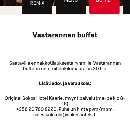
MENU
BUFFET
REMIX
Vastarannan buffet
Saatavilla ennakkotilauksesta ryhmille. Vastarannan
buffetin minimihenkilömäärä on 30 hlö.
Lisätiedot ja varaukset:
Original Sokos Hotel Kaarle, myyntipalvelu (ma-pe klo 8-
16)
+358 20 780 8920. Puhelun hinta pvm/mpm.
sales.kokkola@sokoshotels.fi