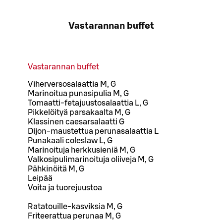
Vastarannan buffet
Vastarannan buffet
Viherversosalaattia M, G
Marinoitua punasipulia M, G
Tomaatti-fetajuustosalaattia L, G
Pikkelöityä parsakaalta M, G
Klassinen caesarsalaatti G
Dijon-maustettua perunasalaattia L
Punakaali coleslaw L, G
Marinoituja herkkusieniä M, G
Valkosipulimarinoituja oliiveja M, G
Pähkinöitä M, G
Leipää
Voita ja tuorejuustoa
Ratatouille-kasviksia M, G
Friteerattua perunaa M, G