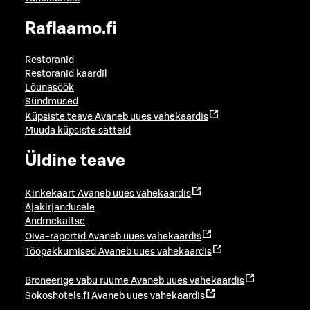
Raflaamo.fi
Restoranid
Restoranid kaardil
Lõunasöök
Sündmused
Küpsiste teave
Avaneb uues vahekaardis
Muuda küpsiste sätteid
Üldine teave
Kinkekaart
Avaneb uues vahekaardis
Ajakirjandusele
Andmekaitse
Oiva-raportid
Avaneb uues vahekaardis
Tööpakkumised
Avaneb uues vahekaardis
Broneerige vabu ruume
Avaneb uues vahekaardis
Sokoshotels.fi
Avaneb uues vahekaardis