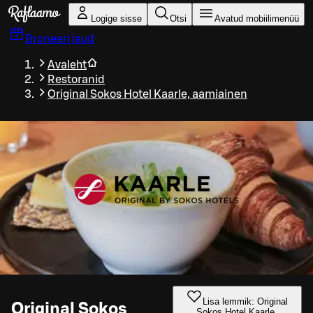
Liigu peamise sisu juurde
Logige sisse
Otsi
Avatud mobiilimenüü
Broneeri laud
Avaleht
Restoranid
Original Sokos Hotel Kaarle, aamiainen
Lisa lemmik: Original
Original Sokos
Sokos Hotel Kaarle,