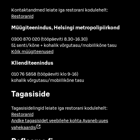
Kontaktandmed leiate iga restorani kodulehelt:
Restoranid
Müügiteenindus, Helsingi metropolipiirkond
0300 870 020 (tööpäeviti 8.30-16.30)
51 senti/kõne + kohalik võrgutasu/mobiilikõne tasu
Kõik müügiteenused
Klienditeenindus
010 76 5858 (tööpäeviti klo 9-16)
kohalik võrgutasu/mobiilikõne tasu
Tagasiside
Tagasisidelingid leiate iga restorani kodulehelt:
Restoranid
Andke tagasisidet veebilehe kohta
Avaneb uues
vahekaardis