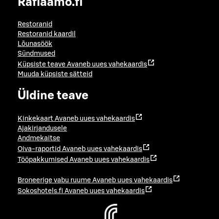
Raflaamo.fi
Restoranid
Restoranid kaardil
Lõunasöök
Sündmused
Küpsiste teave
Avaneb uues vahekaardis
Muuda küpsiste sätteid
Üldine teave
Kinkekaart
Avaneb uues vahekaardis
Ajakirjandusele
Andmekaitse
Oiva-raportid
Avaneb uues vahekaardis
Tööpakkumised
Avaneb uues vahekaardis
Broneerige vabu ruume
Avaneb uues vahekaardis
Sokoshotels.fi
Avaneb uues vahekaardis