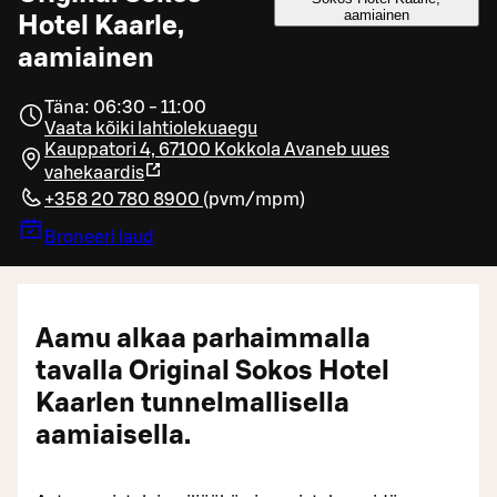
aamiainen
Hotel Kaarle,
aamiainen
Täna: 06:30 - 11:00
Vaata kõiki lahtiolekuaegu
Kauppatori 4, 67100 Kokkola
Avaneb uues
vahekaardis
+358 20 780 8900
(
pvm/mpm
)
Broneeri laud
Aamu alkaa parhaimmalla
tavalla Original Sokos Hotel
Kaarlen tunnelmallisella
aamiaisella.