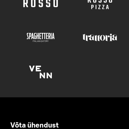
Võta ühendust