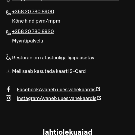
+358 20 780 8900
Kõne hind pvm/mpm
+358 20 780 8920
Myyntipalvelu
Restoran on ratastooliga ligipääsetav
Meil saab kasutada kaarti S-Card
Facebook
Avaneb uues vahekaardis
Instagram
Avaneb uues vahekaardis
lahtiolekuajad