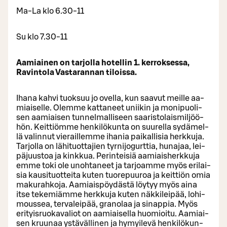
Ma-La klo 6.30-11
Su klo 7.30-11
Aamiainen on tarjolla hotellin 1. kerroksessa,
Ravintola Vastarannan tiloissa.
Ihana ka­h­vi tuok­suu jo ovel­la, kun saa­vut meil­le aa­
miai­sel­le. Olem­me kat­ta­neet unii­kin ja mo­ni­puo­li­
sen aa­miai­sen tun­nel­mal­li­seen saa­ris­to­lais­mil­jöö­
hön. Keit­tiöm­me hen­ki­lö­kun­ta on suu­rel­la sy­dä­mel­
lä va­lin­nut vie­rail­lem­me iha­nia pai­kal­li­sia herk­ku­ja.
Tar­jol­la on lä­hi­tuot­ta­jien tyr­ni­jo­gurt­tia, hu­na­jaa, lei­
pä­juus­toa ja kink­kua. Pe­rin­tei­siä aa­miais­herk­ku­ja
emme toki ole unoh­ta­neet ja tar­joam­me myös eri­lai­
sia kausi­tuot­tei­ta kuten tuo­re­puu­roa ja keit­tiön omia
ma­ku­rah­ko­ja. Aa­miais­pöy­däs­tä löy­tyy myös aina
itse te­ke­miäm­me herk­ku­ja kuten näk­ki­lei­pää, lo­hi­
mous­sea, tervaleipää, granolaa ja si­nap­pia. Myös
erityisruokavaliot on aamiaisella huomioitu. Aa­miai­
sen kruu­naa ys­tä­väl­li­nen ja hy­myi­le­vä hen­ki­lö­kun­