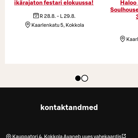
ikärajaton festari elokuussa!
Haloo 
Soulhouse
R 28.8. - L 29.8.
Kaarlenkatu 5, Kokkola
Kaarl
kontaktandmed
Kauppatori 4
,
Kokkola
Avaneb uues vahekaardis