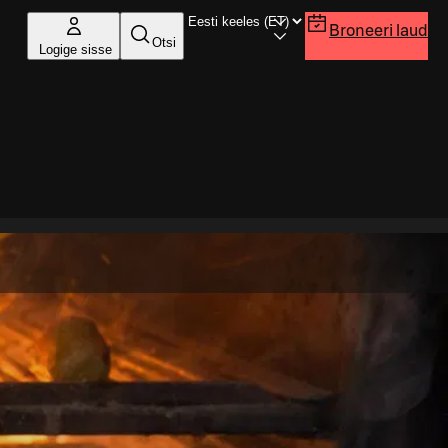
Broneeri laud
Otsi
Logige sisse