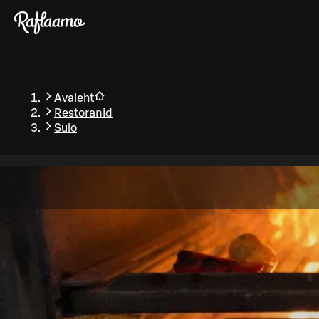
Liigu peamise sisu juurde
Avaleht
Restoranid
Sulo