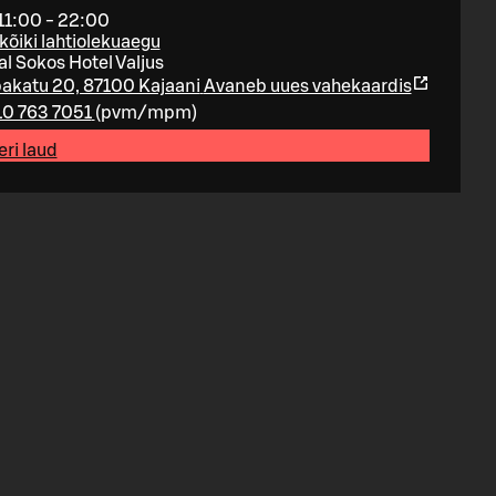
11:00 - 22:00
kõiki lahtiolekuaegu
al Sokos Hotel Valjus
akatu 20, 87100 Kajaani
Avaneb uues vahekaardis
10 763 7051
(
pvm/mpm
)
ri laud