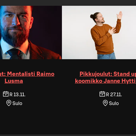
ut: Mentalisti Raimo
Pikkujoulut: Stand u
Lusma
koomikko Janne Hytt
R 13.11.
R 27.11.
Sulo
Sulo