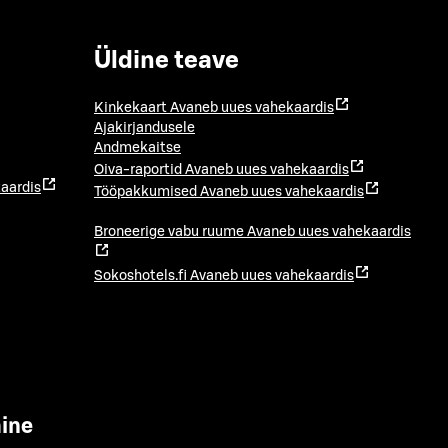
Üldine teave
Kinkekaart
Avaneb uues vahekaardis
Ajakirjandusele
Andmekaitse
Oiva-raportid
Avaneb uues vahekaardis
aardis
Tööpakkumised
Avaneb uues vahekaardis
Broneerige vabu ruume
Avaneb uues vahekaardis
Sokoshotels.fi
Avaneb uues vahekaardis
mine