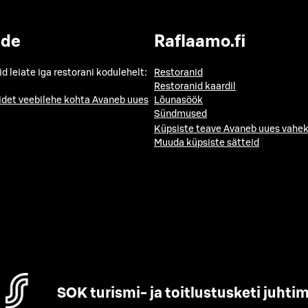
ide
Raflaamo.fi
id leiate iga restorani kodulehelt:
Restoranid
Restoranid kaardil
idet veebilehe kohta
Avaneb uues
Lõunasöök
Sündmused
Küpsiste teave
Avaneb uues vahek
Muuda küpsiste sätteid
SOK turismi- ja toitlustusketi juhti