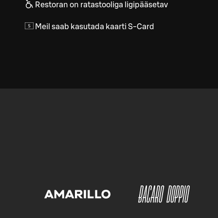
Restoran on ratastooliga ligipääsetav
Meil saab kasutada kaarti S-Card