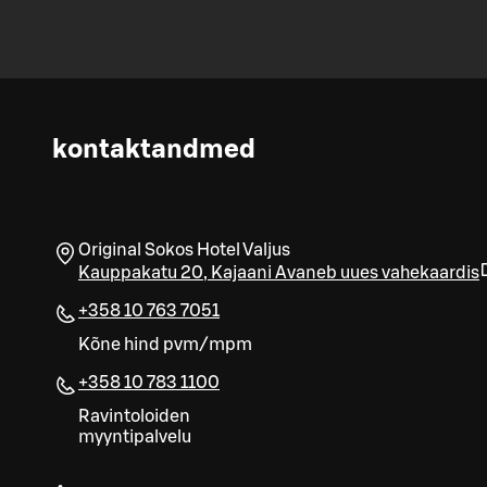
kontaktandmed
Original Sokos Hotel Valjus
Kauppakatu 20
,
Kajaani
Avaneb uues vahekaardis
+358 10 763 7051
Kõne hind pvm/mpm
+358 10 783 1100
Ravintoloiden
myyntipalvelu