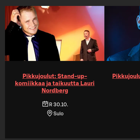
Pikkujoulut: Stand-up-
Pikkujoul
komiikkaa ja taikuutta Lauri
Nordberg
R 30.10.
Sulo