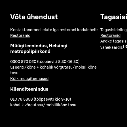
Võta ühendust
Tagasis
Kontaktandmed leiate iga restorani kodulehelt:
Tagasisideling
Restoranid
Restoranid
Andke tagasis
Müügiteenindus, Helsingi
vahekaardis
metropolipiirkond
0300 870 020 (tööpäeviti 8.30-16.30)
51 senti/kõne + kohalik võrgutasu/mobiilikõne
tasu
Kõik müügiteenused
Klienditeenindus
010 76 5858 (tööpäeviti klo 9-16)
kohalik võrgutasu/mobiilikõne tasu