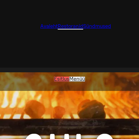
Avaleht
Restoranid
Sündmused
Esitlus
Menüü