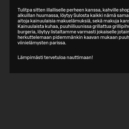
Tulitpa sitten illalliselle perheen kanssa, kahville sh
alkuillan huumassa, löytyy Sulosta kaikki nämä saman
aitoja kainuulaisia makuelämuksiä, sekä makuja kansai
Kainuulaista kuhaa, puuhiiliuunissa grillattua grillipih
burgeria, löytyy listaltamme varmasti jokaiselle jota
herkuttelemaan pidemmänkin kaavan mukaan puuhiil
viinielämysten parissa.
Lämpimästi tervetuloa nauttimaan!