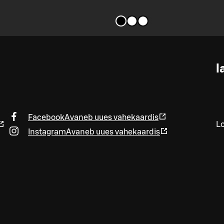
l
Facebook
Avaneb uues vahekaardis
Lo
Instagram
Avaneb uues vahekaardis