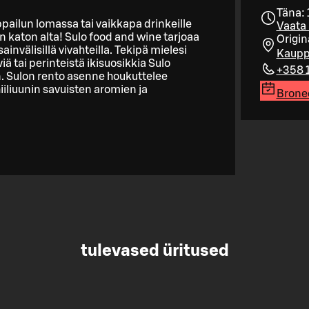
Täna: 
oppailun lomassa tai vaikkapa drinkeille
Vaata 
 katon alta! Sulo food and wine tarjoaa
Origin
nvälisillä vivahteilla. Tekipä mielesi
Kaupp
viä tai perinteistä ikisuosikkia Sulo
+358 
in. Sulon rento asenne houkuttelee
iuunin savuisten aromien ja
Bronee
tulevased üritused