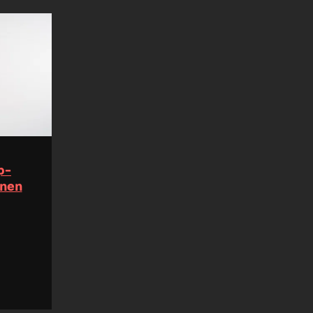
p-
inen