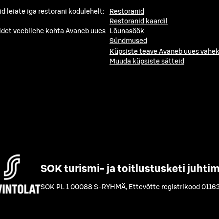
id leiate iga restorani kodulehelt:
Restoranid
Restoranid kaardil
idet veebilehe kohta
Avaneb uues
Lõunasöök
Sündmused
Küpsiste teave
Avaneb uues vahek
Muuda küpsiste sätteid
SOK turismi- ja toitlustusketi juhti
SOK PL 1 00088 S-RYHMÄ
,
Ettevõtte registrikood 0116