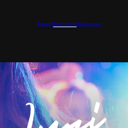
Avaleht
Restoranid
Sündmused