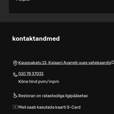
kontaktandmed
Kauppakatu 13
,
Kajaani
Avaneb uues vahekaardis
010 76 37031
Kõne hind pvm/mpm
Restoran on ratastooliga ligipääsetav
Meil saab kasutada kaarti S-Card