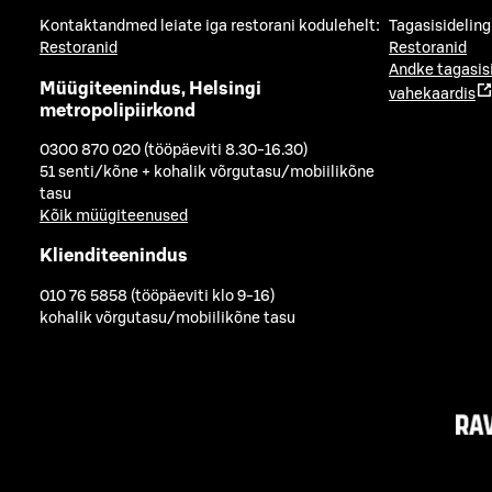
Kontaktandmed leiate iga restorani kodulehelt:
Tagasisideling
Restoranid
Restoranid
Andke tagasis
Müügiteenindus, Helsingi
vahekaardis
metropolipiirkond
0300 870 020 (tööpäeviti 8.30-16.30)
51 senti/kõne + kohalik võrgutasu/mobiilikõne
tasu
Kõik müügiteenused
Klienditeenindus
010 76 5858 (tööpäeviti klo 9-16)
kohalik võrgutasu/mobiilikõne tasu