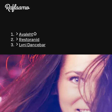
Liigu peamise sisu juurde
Avaleht
Restoranid
Lyni Dancebar