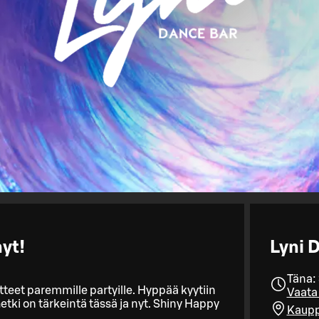
nyt!
Lyni 
Täna:
teet paremmille partyille. Hyppää kyytiin
Vaata 
tki on tärkeintä tässä ja nyt. Shiny Happy
Kaupp