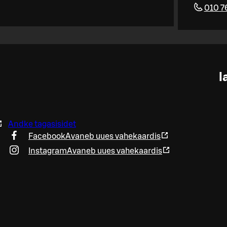
010 7
l
Andke tagasisidet
Facebook
Avaneb uues vahekaardis
Instagram
Avaneb uues vahekaardis