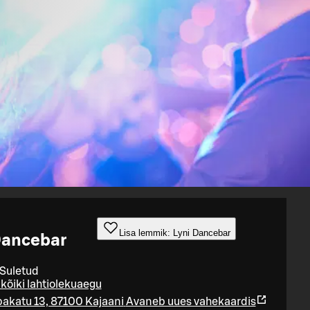
Lisa lemmik: Lyni Dancebar
Dancebar
 Suletud
kõiki lahtiolekuaegu
akatu 13, 87100 Kajaani
Avaneb uues vahekaardis