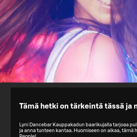
Tämä hetki on tärkeintä tässä ja 
Lyni Dancebar Kauppakadun baarikujalla tarjoaa puit
ja anna tunteen kantaa. Huomiseen on aikaa, tämä he
People!