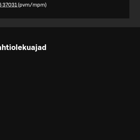
6 37031
(
pvm/mpm
)
ahtiolekuajad