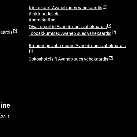
Kinkekaart
Avaneb uues vahekaardis
Ajakirjandusele
Andmekaitse
Oiva-raportid
Avaneb uues vahekaardis
aardis
Tööpakkumised
Avaneb uues vahekaardis
Broneerige vabu ruume
Avaneb uues vahekaardis
Sokoshotels.fi
Avaneb uues vahekaardis
mine
323-1