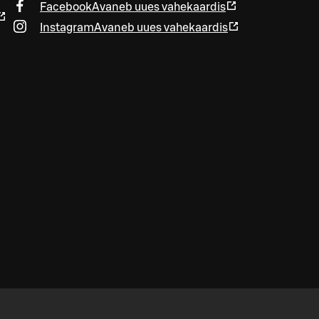
Facebook
Avaneb uues vahekaardis
Instagram
Avaneb uues vahekaardis