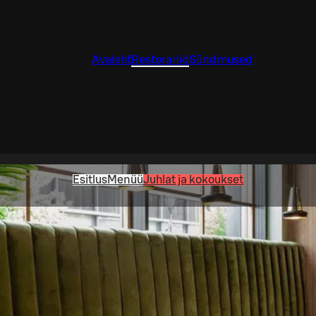
Avaleht
Restoranid
Sündmused
Esitlus
Menüü
Juhlat ja kokoukset