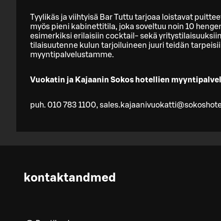
Tyylikäs ja viihtyisä Bar Tuttu tarjoaa loistavat puitteet
myös pieni kabinettitila, joka soveltuu noin 10 henge
esimerkiksi erilaisiin cocktail- sekä yritystilaisuu
tilaisuutenne kulun tarjoiluineen juuri teidän tarpeisi
myyntipalvelustamme.
Vuokatin ja Kajaanin Sokos hotellien myyntipalve
puh. 010 783 1100, sales.kajaanivuokatti@sokoshotel
kontaktandmed