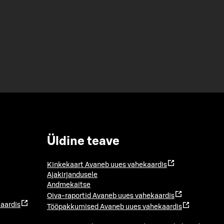
Üldine teave
Kinkekaart
Avaneb uues vahekaardis
Ajakirjandusele
Andmekaitse
Oiva-raportid
Avaneb uues vahekaardis
aardis
Tööpakkumised
Avaneb uues vahekaardis