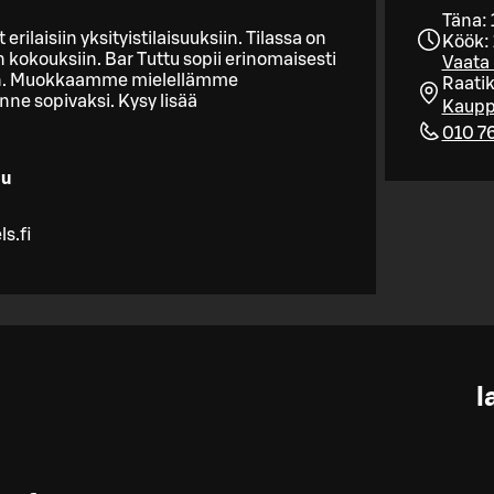
Täna: 
 erilaisiin yksityistilaisuuksiin. Tilassa on
Köök: 
n kokouksiin. Bar Tuttu sopii erinomaisesti
Vaata 
ksiin. Muokkaamme mielellämme
Raati
inne sopivaksi. Kysy lisää
Kaupp
010 7
lu
s.fi
l