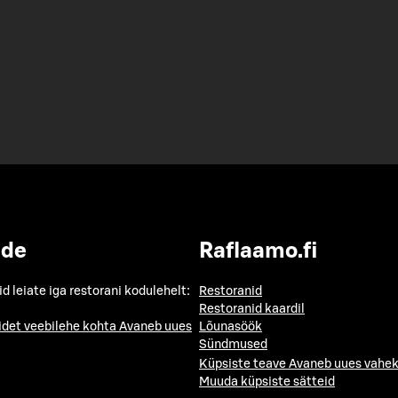
ide
Raflaamo.fi
id leiate iga restorani kodulehelt:
Restoranid
Restoranid kaardil
idet veebilehe kohta
Avaneb uues
Lõunasöök
Sündmused
Küpsiste teave
Avaneb uues vahek
Muuda küpsiste sätteid