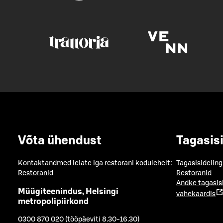
Võta ühendust
Tagasis
Kontaktandmed leiate iga restorani kodulehelt:
Tagasisideling
Restoranid
Restoranid
Andke tagasis
Müügiteenindus, Helsingi
vahekaardis
metropolipiirkond
0300 870 020 (tööpäeviti 8.30-16.30)