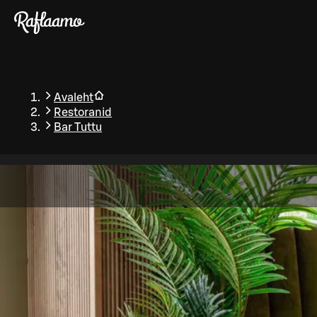
Liigu peamise sisu juurde
Avaleht
Restoranid
Bar Tuttu