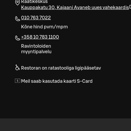
Raatikeskus
Kauppakatu 30
,
Kajaani
Avaneb uues vahekaardis
010 763 7022
Kõne hind pvm/mpm
+358 10 783 1100
Ravintoloiden
myyntipalvelu
Restoran on ratastooliga ligipääsetav
Meil saab kasutada kaarti S-Card