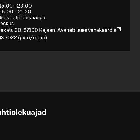
15:00 - 23:00
15:00 - 21:30
kõiki lahtiolekuaegu
keskus
akatu 30, 87100 Kajaani
Avaneb uues vahekaardis
63 7022
(
pvm/mpm
)
ahtiolekuajad