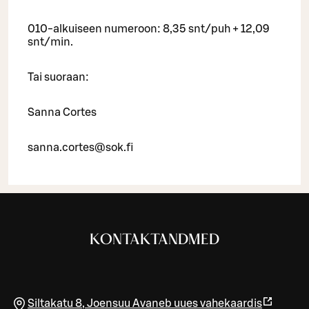
010-alkuiseen numeroon: 8,35 snt/puh + 12,09
snt/min.
Tai suoraan:
Sanna Cortes
sanna.cortes@sok.fi
KONTAKTANDMED
Siltakatu 8
,
Joensuu
Avaneb uues vahekaardis