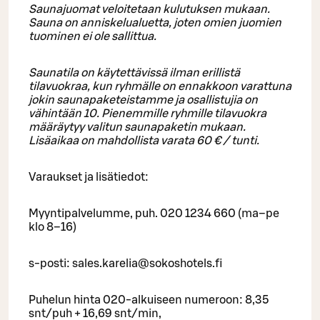
Saunajuomat veloitetaan kulutuksen mukaan.
Sauna on anniskelualuetta, joten omien juomien
tuominen ei ole sallittua.
Saunatila on käytettävissä ilman erillistä
tilavuokraa, kun ryhmälle on ennakkoon varattuna
jokin saunapaketeistamme ja osallistujia on
vähintään 10. Pienemmille ryhmille tilavuokra
määräytyy valitun saunapaketin mukaan.
Lisäaikaa on mahdollista varata 60 € / tunti.
Varaukset ja lisätiedot:
Myyntipalvelumme, puh. 020 1234 660 (ma–pe
klo 8–16)
s-posti: sales.karelia@sokoshotels.fi
Puhelun hinta 020-alkuiseen numeroon: 8,35
snt/puh + 16,69 snt/min,