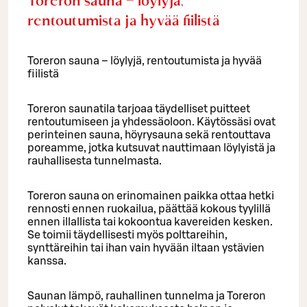
Toreron sauna – löylyjä,
rentoutumista ja hyvää fiilistä
Toreron sauna – löylyjä, rentoutumista ja hyvää
fiilistä
Toreron saunatila tarjoaa täydelliset puitteet
rentoutumiseen ja yhdessäoloon. Käytössäsi ovat
perinteinen sauna, höyrysauna sekä rentouttava
poreamme, jotka kutsuvat nauttimaan löylyistä ja
rauhallisesta tunnelmasta.
Toreron sauna on erinomainen paikka ottaa hetki
rennosti ennen ruokailua, päättää kokous tyylillä
ennen illallista tai kokoontua kavereiden kesken.
Se toimii täydellisesti myös polttareihin,
synttäreihin tai ihan vain hyvään iltaan ystävien
kanssa.
Saunan lämpö, rauhallinen tunnelma ja Toreron