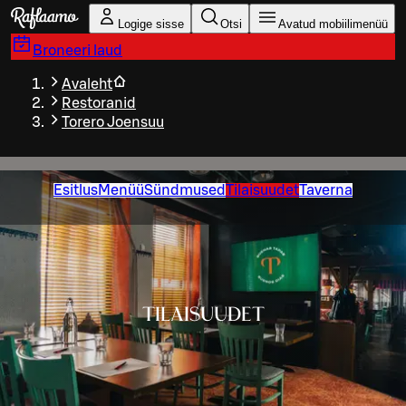
Liigu peamise sisu juurde
Logige sisse
Otsi
Avatud mobiilimenüü
Broneeri laud
Avaleht
Restoranid
Torero Joensuu
Esitlus
Menüü
Sündmused
Tilaisuudet
Taverna
TILAISUUDET