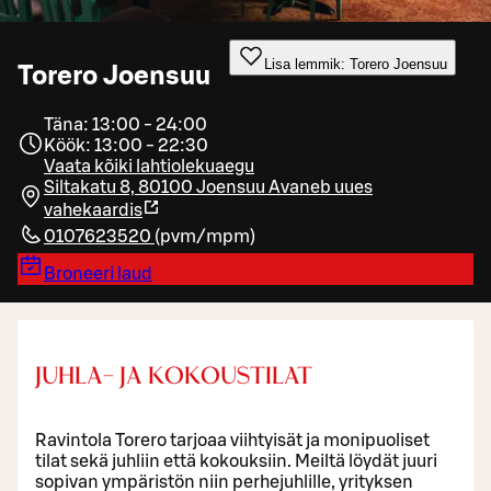
Lisa lemmik: Torero Joensuu
Torero Joensuu
Täna: 13:00 - 24:00
Köök: 13:00 - 22:30
Vaata kõiki lahtiolekuaegu
Siltakatu 8, 80100 Joensuu
Avaneb uues
vahekaardis
0107623520
(
pvm/mpm
)
Broneeri laud
JUHLA- JA KOKOUSTILAT
Ravintola Torero tarjoaa viihtyisät ja monipuoliset
tilat sekä juhliin että kokouksiin. Meiltä löydät juuri
sopivan ympäristön niin perhejuhlille, yrityksen