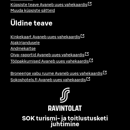
Küpsiste teave
Avaneb uues vahekaardis
Muuda küpsiste sätteid
Üldine teave
Kinkekaart
Avaneb uues vahekaardis
Ajakirjandusele
Andmekaitse
Oiva-raportid
Avaneb uues vahekaardis
Tööpakkumised
Avaneb uues vahekaardis
Broneerige vabu ruume
Avaneb uues vahekaardis
Sokoshotels.fi
Avaneb uues vahekaardis
SOK turismi- ja toitlustusketi
juhtimine