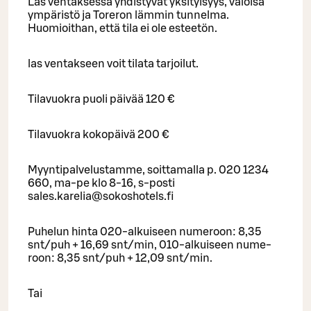
Las ventaksessa yhdistyvät yksityisyys, valoisa
ympäristö ja Toreron lämmin tunnelma.
Huomioithan, että tila ei ole esteetön.
las ventakseen voit tilata tarjoilut.
Tilavuokra puoli päivää 120 €
Tilavuokra kokopäivä 200 €
Myyntipalvelustamme, soittamalla p. 020 1234
660, ma-pe klo 8-16, s-posti
sales.karelia@sokoshotels.fi
Pu­he­lun hinta 020-al­kui­seen nu­me­roon: 8,35
snt/puh + 16,69 snt/min, 010-al­kui­seen nu­me­
roon: 8,35 snt/puh + 12,09 snt/min.
Tai