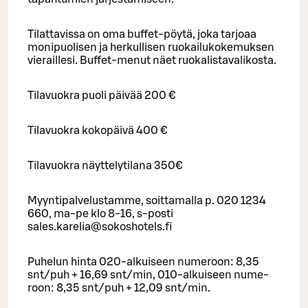
Tilattavissa on oma buffet-pöytä, joka tarjoaa
monipuolisen ja herkullisen ruokailukokemuksen
vieraillesi. Buffet-menut näet ruokalistavalikosta.
Tilavuokra puoli päivää 200 €
Tilavuokra kokopäivä 400 €
Tilavuokra näyttelytilana 350€
Myyntipalvelustamme, soittamalla p. 020 1234
660, ma-pe klo 8-16, s-posti
sales.karelia@sokoshotels.fi
Pu­he­lun hinta 020-al­kui­seen nu­me­roon: 8,35
snt/puh + 16,69 snt/min, 010-al­kui­seen nu­me­
roon: 8,35 snt/puh + 12,09 snt/min.