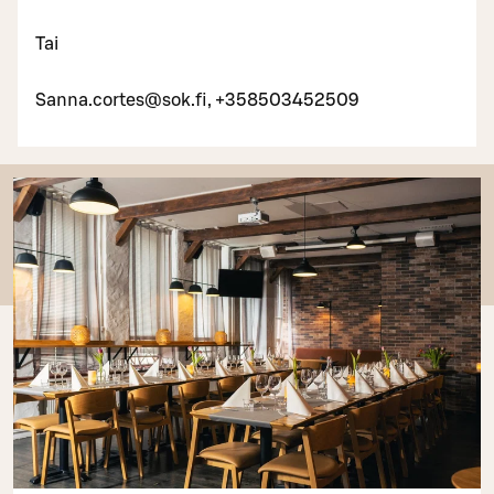
Tai
Sanna.cortes@sok.fi, +358503452509