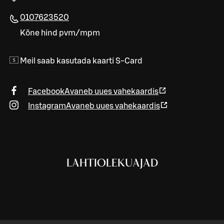
0107623520
Kõne hind pvm/mpm
Meil saab kasutada kaarti S-Card
Facebook
Avaneb uues vahekaardis
Instagram
Avaneb uues vahekaardis
LAHTIOLEKUAJAD