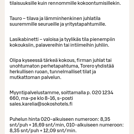
tilaisuuksille kuin rennommille kokoontumisillekin.
Tauro – tilava ja lämminhenkinen juhlatila
suuremmille seurueille ja yritystapahtumille.
Lasikabinetti – valoisa ja tyylikäs tila pienempiin
kokouksiin, palavereihin tai intiimeihin juhliin.
Olipa kyseessä tärkeä kokous, firman juhlat tai
unohtumaton perhetapahtuma, Torero yhdistää
herkullisen ruoan, tunnelmalliset tilat ja
mutkattoman palvelun.
Myyntipalvelustamme, soittamalla p. 020 1234
660, ma-pe klo 8-16, s-posti
sales.karelia@sokoshotels.fi
Pu­he­lun hinta 020-al­kui­seen nu­me­roon: 8,35
snt/puh + 16,69 snt/min, 010-al­kui­seen nu­me­roon:
8,35 snt/puh + 12,09 snt/min.