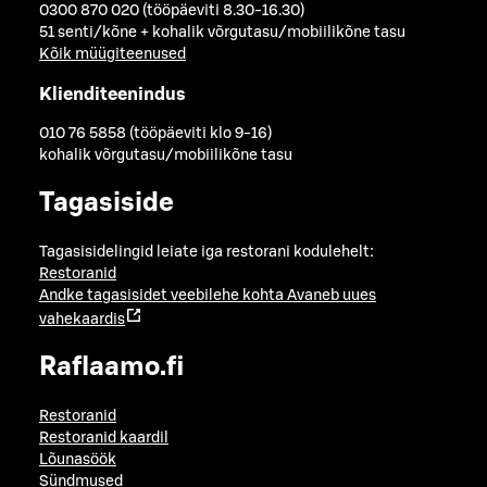
0300 870 020 (tööpäeviti 8.30-16.30)
51 senti/kõne + kohalik võrgutasu/mobiilikõne tasu
Kõik müügiteenused
Klienditeenindus
010 76 5858 (tööpäeviti klo 9-16)
kohalik võrgutasu/mobiilikõne tasu
Tagasiside
Tagasisidelingid leiate iga restorani kodulehelt:
Restoranid
Andke tagasisidet veebilehe kohta
Avaneb uues
vahekaardis
Raflaamo.fi
Restoranid
Restoranid kaardil
Lõunasöök
Sündmused