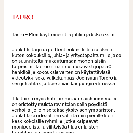
TAURO
Tauro – Monikäyttöinen tila juhliin ja kokouksiin
Juhlatila tarjoaa puitteet erilaisille tilaisuuksille,
kuten kokouksille, juhla- ja yritystapahtumille ja se
on suunniteltu mukautumaan monenlaisiin
tarpeisiin. Tauroon mahtuu mukavasti jopa 50
henkilöä ja kokouksia varten on käytettävissä
videotykki sekä valkokangas. Joensuun Torero ja
sen juhlatila sijaitsee aivan kaupungin ytimessä.
Tila toimii myös hotellimme aamiaishuoneena ja
on eristetty muista ravintolan salin pöydistä
verhoilla, jolloin se takaa yksityisen ympäristön.
Juhlatila on ideaalinen valinta niin pienille kuin
keskikokoisille ryhmille, jotka kaipaavat
monipuolista ja viihtyisää tilaa erilaisten
tapahtumien järjestämiseen.