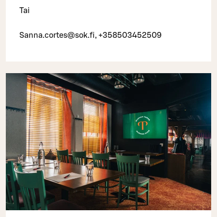
Tai
Sanna.cortes@sok.fi, +358503452509