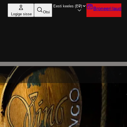
Broneeri laud
Otsi
Logige sisse