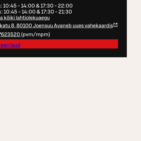
: 10:45 - 14:00 & 17:30 - 22:00
: 10:45 - 14:00 & 17:30 - 21:30
a kõiki lahtiolekuaegu
akatu 8, 80100 Joensuu
Avaneb uues vahekaardis
7623520
(
pvm/mpm
)
eeri laud