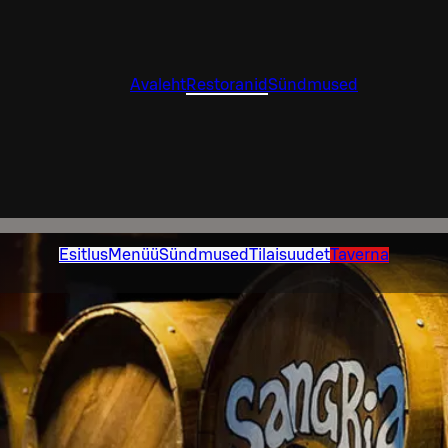
Avaleht
Restoranid
Sündmused
Esitlus
Menüü
Sündmused
Tilaisuudet
Taverna