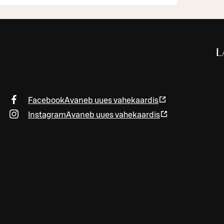
L
Facebook
Avaneb uues vahekaardis
Instagram
Avaneb uues vahekaardis