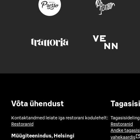
Võta ühendust
Tagasis
Kontaktandmed leiate iga restorani kodulehelt:
Tagasisideling
Restoranid
Restoranid
Andke tagasis
Müügiteenindus, Helsingi
vahekaardis