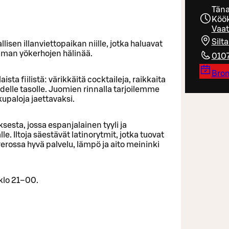
Täna
Köök
Vaat
Silt
isen illanviettopaikan niille, jotka haluavat
ilman yökerhojen hälinää.
010
Bron
ta fiilistä: värikkäitä cocktaileja, raikkaita
udelle tasolle. Juomien rinnalla tarjoilemme
kupaloja jaettavaksi.
esta, jossa espanjalainen tyyli ja
e. Iltoja säestävät latinorytmit, jotka tuovat
orerossa hyvä palvelu, lämpö ja aito meininki
 klo 21–00.