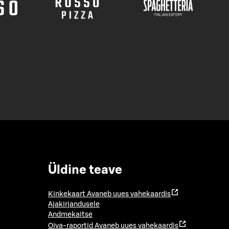
Üldine teave
Kinkekaart
Avaneb uues vahekaardis
Ajakirjandusele
Andmekaitse
Oiva-raportid
Avaneb uues vahekaardis