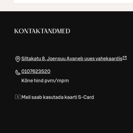
KONTAKTANDMED
Siltakatu 8
,
Joensuu
Avaneb uues vahekaardis
0107623520
Kõne hind pvm/mpm
Meil saab kasutada kaarti S-Card