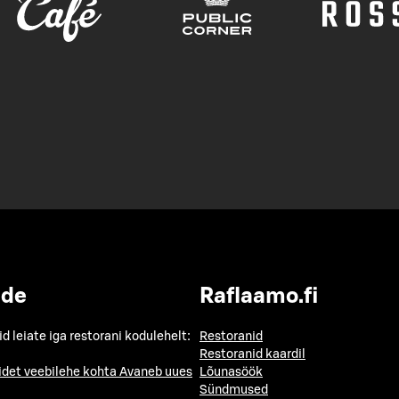
ide
Raflaamo.fi
id leiate iga restorani kodulehelt:
Restoranid
Restoranid kaardil
idet veebilehe kohta
Avaneb uues
Lõunasöök
Sündmused