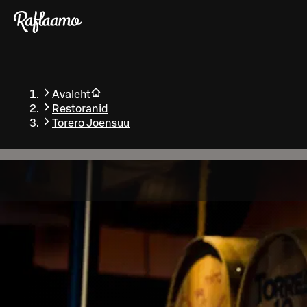
Liigu peamise sisu juurde
Avaleht
Restoranid
Torero Joensuu