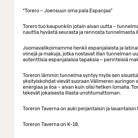
“Torero – Joensuun oma pala Espanjaa”
Torero tuo kaupunkiin jotain aivan uutta – tunnelmall
nauttia hyvästä seurasta ja rennosta tunnelmasta 
Juomavalikoimamme henkii espanjalaista ja latinalais
viinejä ja makuja, jotka nostavat illan tunnelman u
autenttisia espanjalaisia tapaksia – perinteisiä ma
Toreron lämmin tunnelma syntyy myös sen sisustuks
yksityiskohdat vievät suoraan Välimeren auringon all
energiaa ja iloa – aivan kuin olisi hetken lomalla. T
tekevät jokaisesta illasta unohtumattoman.
Toreron Taverna on auki perjantaisin ja lauantaisin
Toreron Taverna on K-18.