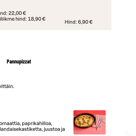
ind:
22,00 €
iliikme hind:
18,90 €
Hind:
6,90 €
Pannupizzat
ittäin.
omaattia, paprikahilloa,
ndaisekastiketta, juustoa ja