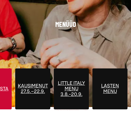
MENÜÜD
LITTLE ITALY
KAUSIMENUT
LASTEN
STA
MENU
27.5.–22.9.
MENU
3.8.-20.9.