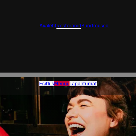
Avaleht
Restoranid
Sündmused
Esitlus
Menüü
Tapahtumat