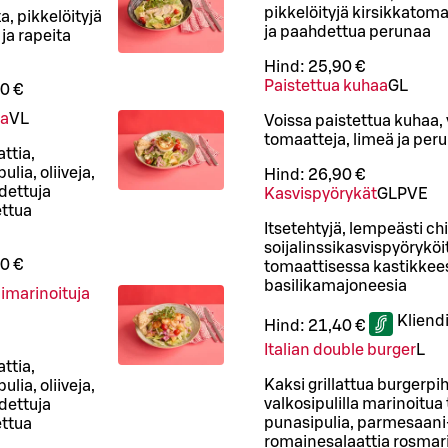
pikkelöityjä kirsikkatoma
, pikkelöityjä
ja paahdettua perunaa
ja rapeita
Hind:
25,90 €
Paistettua kuhaa
G
L
0 €
oa
VL
Voissa paistettua kuhaa, y
tomaatteja, limeä ja pe
ttia,
lia, oliiveja,
Hind:
26,90 €
dettuja
Kasvispyörykät
G
L
P
VE
ettua
Itsetehtyjä, lempeästi chi
soijalinssikasvispyöryköi
0 €
tomaattisessa kastikkeess
basilikamajoneesia
ulimarinoituja
Kliend
Hind:
21,40 €
Italian double burger
L
ttia,
Kaksi grillattua burgerpih
lia, oliiveja,
valkosipulilla marinoitua
dettuja
punasipulia, parmesaani
ettua
romainesalaattia rosmari