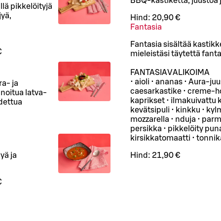
BBQ-kastiketta, juustoa j
lä pikkelöityjä
jyä,
Hind:
20,90 €
Fantasia
Fantasia sisältää kastik
€
mieleistäsi täytettä fant
FANTASIAVALIKOIMA
• aioli • ananas • Aura-ju
ra- ja
caesarkastike • creme-hol
noitua latva-
kaprikset • ilmakuivattu 
hdettua
kevätsipuli • kinkku • kyl
mozzarella • nduja • parm
persikka • pikkelöity puna
kirsikkatomaatti • tonnik
yä ja
Hind:
21,90 €
€