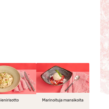
ienirisotto
Marinoituja mansikoita