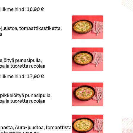
iliikme hind:
16,90 €
juustoa, tomaattikastiketta,
a
elöityä punasipulia,
oa ja tuoretta rucolaa
iliikme hind:
17,90 €
pikkelöityä punasipulia,
oa ja tuoretta rucolaa
anasta, Aura-juustoa, tomaattista