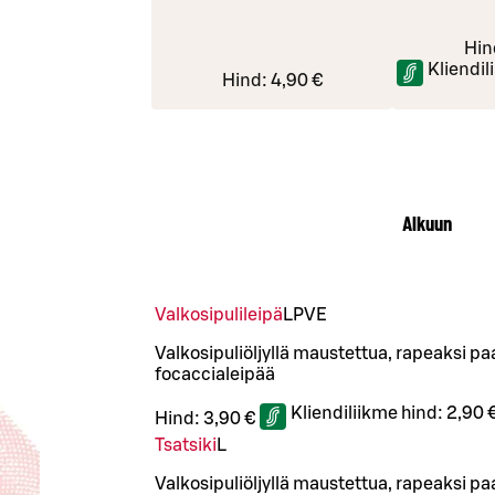
Hin
Kliendil
Hind:
4,90 €
Alkuun
Valkosipulileipä
L
P
VE
Valkosipuliöljyllä maustettua, rapeaksi p
focaccialeipää
Kliendiliikme hind:
2,90 
Hind:
3,90 €
Tsatsiki
L
Valkosipuliöljyllä maustettua, rapeaksi p