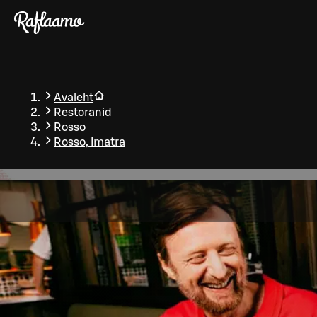
Liigu peamise sisu juurde
Avaleht
Restoranid
Rosso
Rosso, Imatra