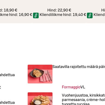
d:
18,90 €
Hind:
22,90 €
H
iikme hind:
16,90 €
Kliendiliikme hind:
19,40 €
Kliend
Saatavilla rajoitettu määrä päiv
aahdettua
Formaggio
VL
€
Vuohenjuustoa, kirsikkat
parmesaania, crème-holla
aahdettua
tuoretta rucolaa