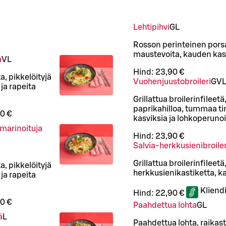
Lehtipihvi
G
L
Rosson perinteinen porsaa
maustevoita, kauden kasv
a
VL
Hind:
23,90 €
, pikkelöityjä
Vuohenjuustobroileri
G
V
ja rapeita
Grillattua broilerinfileet
paprikahilloa, tummaa t
0 €
kasviksia ja lohkoperuno
limarinoituja
Hind:
23,90 €
Salvia-herkkusienibroiler
Grillattua broilerinfileet
, pikkelöityjä
herkkusienikastiketta, k
ja rapeita
Kliend
Hind:
22,90 €
0 €
Paahdettua lohta
G
L
ä
L
Paahdettua lohta, raikast