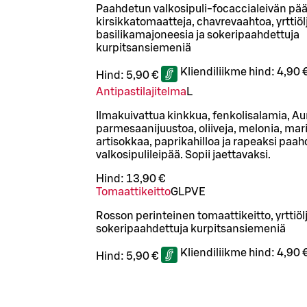
Paahdetun valkosipuli-focaccialeivän pääl
kirsikkatomaatteja, chavrevaahtoa, yrttiöl
basilikamajoneesia ja sokeripaahdettuja
kurpitsansiemeniä
Kliendiliikme hind:
4,90 
Hind:
5,90 €
Antipastilajitelma
L
Ilmakuivattua kinkkua, fenkolisalamia, Au
parmesaanijuustoa, oliiveja, melonia, mari
artisokkaa, paprikahilloa ja rapeaksi paa
valkosipulileipää. Sopii jaettavaksi.
Hind:
13,90 €
Tomaattikeitto
G
L
P
VE
Rosson perinteinen tomaattikeitto, yrttiölj
sokeripaahdettuja kurpitsansiemeniä
Kliendiliikme hind:
4,90 
Hind:
5,90 €