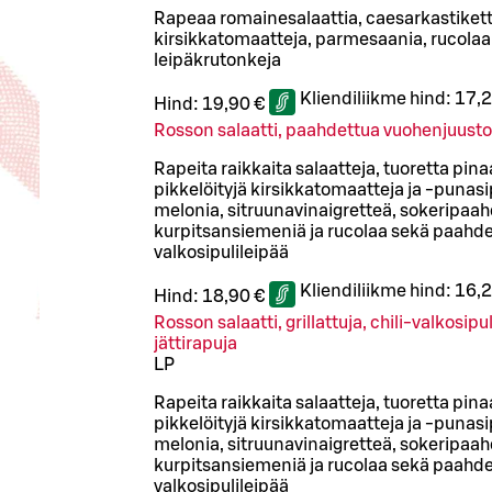
Rapeaa romainesalaattia, caesarkastiketta
kirsikkatomaatteja, parmesaania, rucolaa 
leipäkrutonkeja
Kliendiliikme hind:
17,2
Hind:
19,90 €
Rosson salaatti, paahdettua vuohenjuust
Rapeita raikkaita salaatteja, tuoretta pinaa
pikkelöityjä kirsikkatomaatteja ja -punasipu
melonia, sitruunavinaigretteä, sokeripaah
kurpitsansiemeniä ja rucolaa sekä paahd
valkosipulileipää
Kliendiliikme hind:
16,2
Hind:
18,90 €
Rosson salaatti, grillattuja, chili-valkosip
jättirapuja
L
P
Rapeita raikkaita salaatteja, tuoretta pinaa
pikkelöityjä kirsikkatomaatteja ja -punasipu
melonia, sitruunavinaigretteä, sokeripaah
kurpitsansiemeniä ja rucolaa sekä paahd
valkosipulileipää