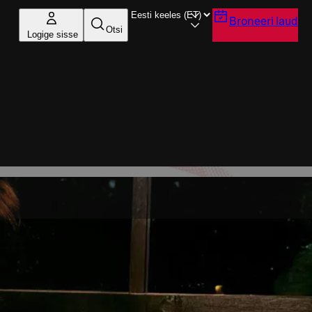
Broneeri laud
Otsi
Logige sisse