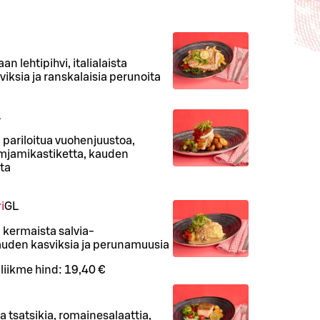
n lehtipihvi, italialaista
iksia ja ranskalaisia perunoita
L
ä, pariloitua vuohenjuustoa,
imjamikastiketta, kauden
ita
i
G
L
ä, kermaista salvia-
auden kasviksia ja perunamuusia
iliikme hind:
19,40 €
a tsatsikia, romainesalaattia,