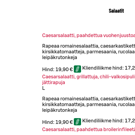
Salaatit
Caesarsalaatti, paahdettua vuohenjuusto
Rapeaa romainesalaattia, caesarkastiketta
kirsikkatomaatteja, parmesaania, rucolaa 
leipäkrutonkeja
Kliendiliikme hind:
17,2
Hind:
19,90 €
Caesarsalaatti, grillattuja, chili-valkosipu
jättirapuja
L
Rapeaa romainesalaattia, caesarkastiketta
kirsikkatomaatteja, parmesaania, rucolaa 
leipäkrutonkeja
Kliendiliikme hind:
17,2
Hind:
19,90 €
Caesarsalaatti, paahdettua broilerinfileet