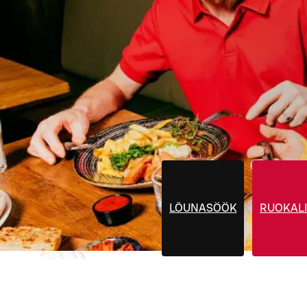
LÕUNASÖÖK
RUOKALI