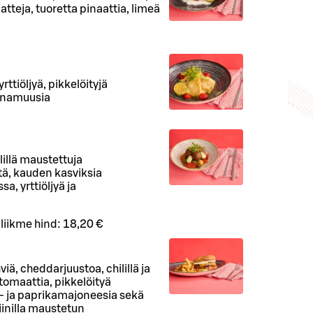
atteja, tuoretta pinaattia, limeä
rttiöljyä, pikkelöityjä
runamuusia
lillä maustettuja
tä, kauden kasviksia
a, yrttiöljyä ja
iliikme hind:
18,20 €
viä, cheddarjuustoa, chilillä ja
 tomaattia, pikkelöityä
- ja paprikamajoneesia sekä
inilla maustetun