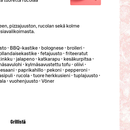
a tuoretta rucolaa
keen, pizzajuuston, rucolan sekä kolme
asiavalikoimasta.
usto • BBQ-kastike • bolognese • broileri •
landaisekastike • fetajuusto • friteeratut
kinkku • jalapeno • katkarapu • kesäkurpitsa •
mäsavulohi • kylmäsavustettu tofu • oliivi •
esaani • paprikahillo • pekoni • pepperoni •
sipuli • rucola • tuore herkkusieni • tuplajuusto •
ala • vuohenjuusto • Vöner
Grillistä