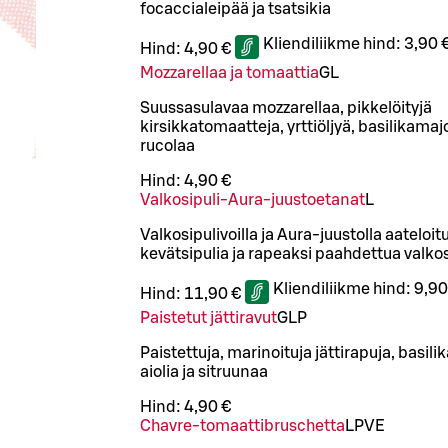
focaccialeipää ja tsatsikia
Kliendiliikme hind:
3,90 
Hind:
4,90 €
Mozzarellaa ja tomaattia
G
L
Suussasulavaa mozzarellaa, pikkelöityjä
kirsikkatomaatteja, yrttiöljyä, basilikamaj
rucolaa
Hind:
4,90 €
Valkosipuli-Aura-juustoetanat
L
Valkosipulivoilla ja Aura-juustolla aateloit
kevätsipulia ja rapeaksi paahdettua valkos
Kliendiliikme hind:
9,90
Hind:
11,90 €
Paistetut jättiravut
G
L
P
Paistettuja, marinoituja jättirapuja, basil
aiolia ja sitruunaa
Hind:
4,90 €
Chavre-tomaattibruschetta
L
P
VE