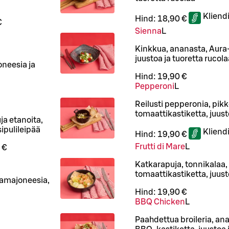
Kliend
Hind:
18,90 €
€
Sienna
L
Kinkkua, ananasta, Aura-
juustoa ja tuoretta rucola
oneesia ja
Hind:
19,90 €
Pepperoni
L
Reilusti pepperonia, pikk
tomaattikastiketta, juust
uja etanoita,
ipulileipää
Kliend
Hind:
19,90 €
Frutti di Mare
L
 €
Katkarapuja, tonnikalaa, 
tomaattikastiketta, juust
ikamajoneesia,
Hind:
19,90 €
BBQ Chicken
L
Paahdettua broileria, an