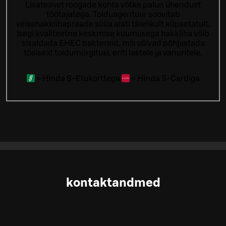
Lisateavet roogade kohta võtke palun ühendust
töötajatega.
Toiduagentuur soovitab
veisehakklihapraade süüa alati täielikult küpsetatult.
Isegi kvaliteetne keskmise kuumusega hakkliha võib
sisaldada EHEC baktereid, mis võivad põhjustada
tõsiseid toidumürgitusi, eriti lastele ja vanuritele.
=
Hinda S-Etukorttega
=
Hinda S-Cardiga
kontaktandmed