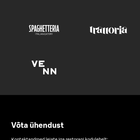
Võta ühendust
Kontaktandmed leiate iga restorani kodulehelt: