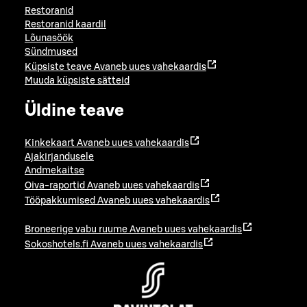
Restoranid
Restoranid kaardil
Lõunasöök
Sündmused
Küpsiste teave
Avaneb uues vahekaardis
Muuda küpsiste sätteid
Üldine teave
Kinkekaart
Avaneb uues vahekaardis
Ajakirjandusele
Andmekaitse
Oiva-raportid
Avaneb uues vahekaardis
Tööpakkumised
Avaneb uues vahekaardis
Broneerige vabu ruume
Avaneb uues vahekaardis
Sokoshotels.fi
Avaneb uues vahekaardis