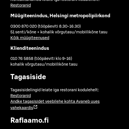
Restoranid
Müügiteenindus, Helsingi metropolipiirkond
0300 870 020 (tööpäeviti 8.30-16.30)
51 senti/kõne + kohalik võrgutasu/mobiilikõne tasu
Kõik müügiteenused
Klienditeenindus
010 76 5858 (tööpäeviti klo 9-16)
kohalik võrgutasu/mobiilikõne tasu
Tagasiside
Tagasisidelingid leiate iga restorani kodulehelt:
Restoranid
Andke tagasisidet veebilehe kohta
Avaneb uues
vahekaardis
Raflaamo.fi