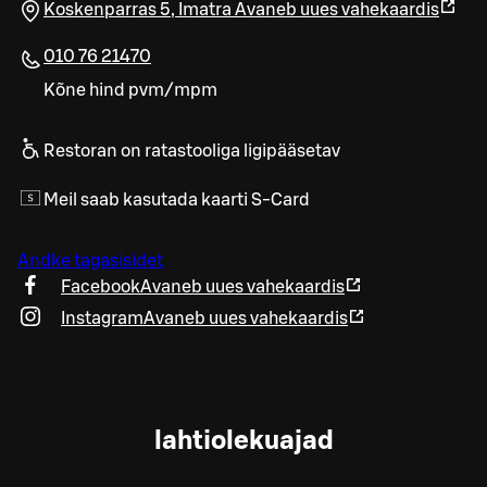
Koskenparras 5
,
Imatra
Avaneb uues vahekaardis
010 76 21470
Kõne hind pvm/mpm
Restoran on ratastooliga ligipääsetav
Meil saab kasutada kaarti S-Card
Andke tagasisidet
Facebook
Avaneb uues vahekaardis
Instagram
Avaneb uues vahekaardis
lahtiolekuajad