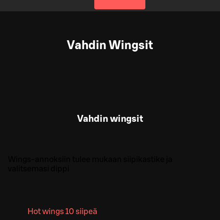
Vahdin Wingsit
Vahdin wingsit
Wings-annoksiin tulee mukaan siipikastike ja
valitsemasi dippi
Hot wings 10 siipeä