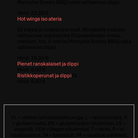
Memphis Smoky BBQ) sekä valitsemasi dippi.
Hind:
22,20 €
Hot wings iso ateria
10 siipeä ja ranskanperunat. Wingseille mukaan
valitsemasi siipikastike (Siipiweikkojen mieto,
medium, hot, X-hot tai Memphis Smoky BBQ) sekä
valitsemasi dippi.
Hind:
15,20 €
Pienet ranskalaiset ja dippi
Hind:
6,00 €
Ristikkoperunat ja dippi
TA
Hind:
6,50 €
VL = vähese laktoosisisaldusega, L = laktoosivaba, G
= gluteenivaba, GN = gluteenivaba nõudmisel, VE =
veganlik, VEN = Vegan nõudmisel, T = terav, P = ei
sisalda piima, TA = taimetoit, PÄ = sisaldab pähkleid.