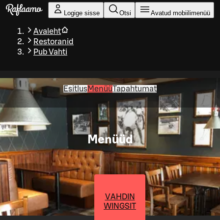
Liigu peamise sisu juurde
Logige sisse
Otsi
Avatud mobiilimenüü
Avaleht
Restoranid
Pub Vahti
Esitlus
Menüü
Tapahtumat
Menüüd
VAHDIN
WINGSIT