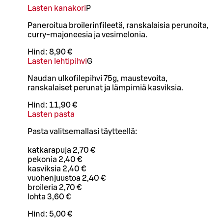
Lasten kanakori
P
Paneroitua broilerinfileetä, ranskalaisia perunoita,
curry-majoneesia ja vesimelonia.
Hind:
8,90 €
Lasten lehtipihvi
G
Naudan ulkofilepihvi 75g, maustevoita,
ranskalaiset perunat ja lämpimiä kasviksia.
Hind:
11,90 €
Lasten pasta
Pasta valitsemallasi täytteellä:
katkarapuja 2,70 €
pekonia 2,40 €
kasviksia 2,40 €
vuohenjuustoa 2,40 €
broileria 2,70 €
lohta 3,60 €
Hind:
5,00 €