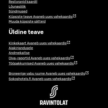
Restoranid kaardil
Lõunasöök
Sündmused
Küpsiste teave
Avaneb uues vahekaardis
Muuda küpsiste sätteid
Üldine teave
Kinkekaart
Avaneb uues vahekaardis
Ajakirjandusele
Andmekaitse
Oiva-raportid
Avaneb uues vahekaardis
Tööpakkumised
Avaneb uues vahekaardis
Broneerige vabu ruume
Avaneb uues vahekaardis
Sokoshotels.fi
Avaneb uues vahekaardis