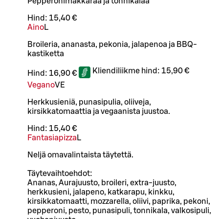
Pepperonimakkaraa ja tonnikalaa
Hind:
15,40 €
Aino
L
Broileria, ananasta, pekonia, jalapenoa ja BBQ-
kastiketta
Kliendiliikme hind:
15,90 €
Hind:
16,90 €
Vegano
VE
Herkkusieniä, punasipulia, oliiveja,
kirsikkatomaattia ja vegaanista juustoa.
Hind:
15,40 €
Fantasiapizza
L
Neljä omavalintaista täytettä.
Täytevaihtoehdot:
Ananas, Aurajuusto, broileri, extra-juusto,
herkkusieni, jalapeno, katkarapu, kinkku,
kirsikkatomaatti, mozzarella, oliivi, paprika, pekoni,
pepperoni, pesto, punasipuli, tonnikala, valkosipuli,