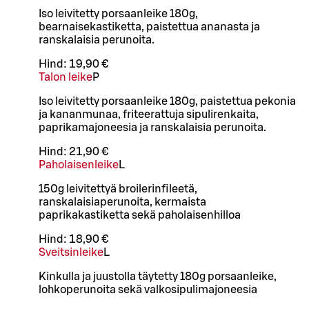
Iso leivitetty porsaanleike 180g,
bearnaisekastiketta, paistettua ananasta ja
ranskalaisia perunoita.
Hind:
19,90 €
Talon leike
P
Iso leivitetty porsaanleike 180g, paistettua pekonia
ja kananmunaa, friteerattuja sipulirenkaita,
paprikamajoneesia ja ranskalaisia perunoita.
Hind:
21,90 €
Paholaisenleike
L
150g leivitettyä broilerinfileetä,
ranskalaisiaperunoita, kermaista
paprikakastiketta sekä paholaisenhilloa
Hind:
18,90 €
Sveitsinleike
L
Kinkulla ja juustolla täytetty 180g porsaanleike,
lohkoperunoita sekä valkosipulimajoneesia