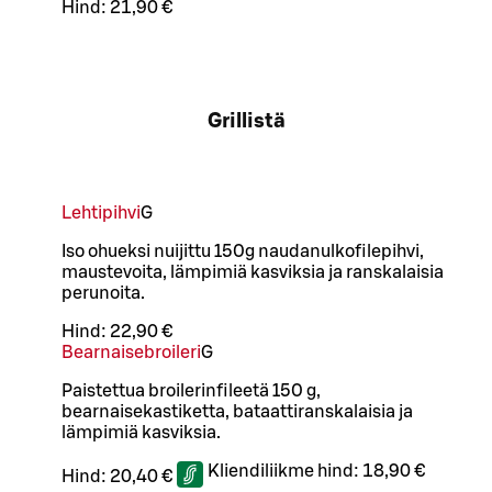
Hind:
21,90 €
Grillistä
Lehtipihvi
G
Iso ohueksi nuijittu 150g naudanulkofilepihvi,
maustevoita, lämpimiä kasviksia ja ranskalaisia
perunoita.
Hind:
22,90 €
Bearnaisebroileri
G
Paistettua broilerinfileetä 150 g,
bearnaisekastiketta, bataattiranskalaisia ja
lämpimiä kasviksia.
Kliendiliikme hind:
18,90 €
Hind:
20,40 €