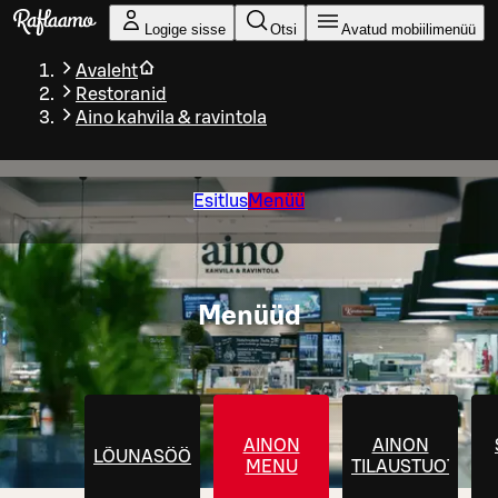
Liigu peamise sisu juurde
Logige sisse
Otsi
Avatud mobiilimenüü
Avaleht
Restoranid
Aino kahvila & ravintola
Esitlus
Menüü
Menüüd
AINON
AINON
LÕUNASÖÖK
MENU
TILAUSTUOTTEE