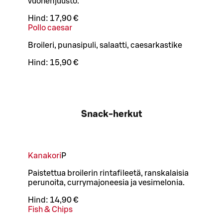
vuohenjuusto.
Hind:
17,90 €
Pollo caesar
Broileri, punasipuli, salaatti, caesarkastike
Hind:
15,90 €
Snack-herkut
Kanakori
P
Paistettua broilerin rintafileetä, ranskalaisia
perunoita, currymajoneesia ja vesimelonia.
Hind:
14,90 €
Fish & Chips