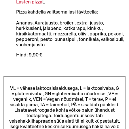
Lasten pizza
L
Pizza kahdella valitsemallasi täytteellä:
Ananas, Aurajuusto, broileri, extra-juusto,
herkkusieni, jalapeno, katkarapu, kinkku,
kirsikkatomaatti, mozzarella, oliivi, paprika, pekoni,
pepperoni, pesto, punasipuli, tonnikala, valkosipuli,
vuohenjuusto
Hind:
9,90 €
VL = vähese laktoosisisaldusega, L = laktoosivaba, G
= gluteenivaba, GN = gluteenivaba nõudmisel, VE =
veganlik, VEN = Vegan nõudmisel, T = terav, P = ei
sisalda piima, TA = taimetoit, PÄ = sisaldab pähkleid.
Lisateavet roogade kohta võtke palun ühendust
töötajatega.
Toiduagentuur soovitab
veisehakklihapraade süüa alati täielikult küpsetatult.
Isegi kvaliteetne keskmise kuumusega hakkliha võib