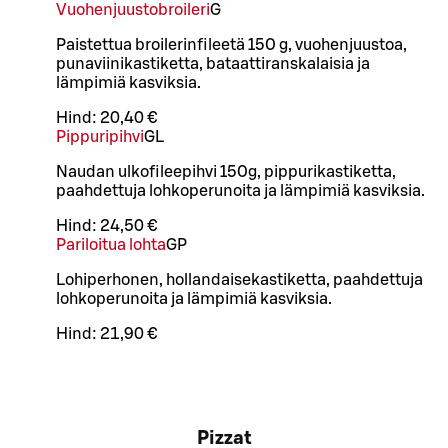
Vuohenjuustobroileri
G
Paistettua broilerinfileetä 150 g, vuohenjuustoa,
punaviinikastiketta, bataattiranskalaisia ja
lämpimiä kasviksia.
Hind:
20,40 €
Pippuripihvi
G
L
Naudan ulkofileepihvi 150g, pippurikastiketta,
paahdettuja lohkoperunoita ja lämpimiä kasviksia.
Hind:
24,50 €
Pariloitua lohta
G
P
Lohiperhonen, hollandaisekastiketta, paahdettuja
lohkoperunoita ja lämpimiä kasviksia.
Hind:
21,90 €
Pizzat