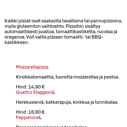
Kaikki pizzat ovat saatavilla tavallisina tai pannupizzoina,
myös gluteeniton vaihtoehto. Pizzoihin sisältyy
automaattisesti juustoa, tomaattikastiketta, rucolaa ja
oreganoa. Voit valita pizzaan tomaatti- tai BBQ-
kastikkeen.
Mozzarellapizza
Kirsikkatomaattia, tuoretta mozzarellaa ja pestoa.
Hind:
14,90 €
Quattro Staggioni
L
Herkkusieniä, katkarapuja, kinkkua ja tonnikalaa.
Hind:
16,90 €
Pepperone
L