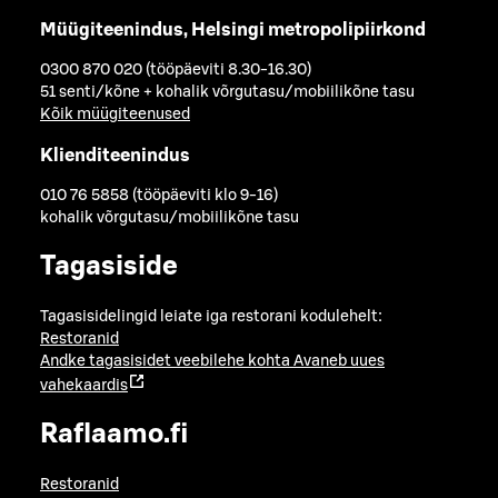
Müügiteenindus, Helsingi metropolipiirkond
0300 870 020 (tööpäeviti 8.30-16.30)
51 senti/kõne + kohalik võrgutasu/mobiilikõne tasu
Kõik müügiteenused
Klienditeenindus
010 76 5858 (tööpäeviti klo 9-16)
kohalik võrgutasu/mobiilikõne tasu
Tagasiside
Tagasisidelingid leiate iga restorani kodulehelt:
Restoranid
Andke tagasisidet veebilehe kohta
Avaneb uues
vahekaardis
Raflaamo.fi
Restoranid