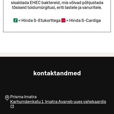
sisaldada EHEC baktereid, mis võivad põhjustada
tõsiseid toidumürgitusi, eriti lastele ja vanuritele.
=
Hinda S-Etukorttega
=
Hinda S-Cardiga
kontaktandmed
Prisma Imatra
Karhumäenkatu 1
,
Imatra
Avaneb uues vahekaardis