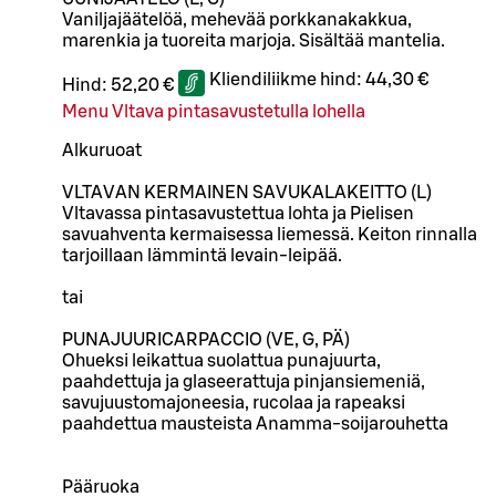
Vaniljajäätelöä, mehevää porkkanakakkua,
marenkia ja tuoreita marjoja. Sisältää mantelia.
Kliendiliikme hind:
44,30 €
Hind:
52,20 €
Menu Vltava pintasavustetulla lohella
Alkuruoat
VLTAVAN KERMAINEN SAVUKALAKEITTO (L)
Vltavassa pintasavustettua lohta ja Pielisen
savuahventa kermaisessa liemessä. Keiton rinnalla
tarjoillaan lämmintä levain-leipää.
tai
PUNAJUURICARPACCIO (VE, G, PÄ)
Ohueksi leikattua suolattua punajuurta,
paahdettuja ja glaseerattuja pinjansiemeniä,
savujuustomajoneesia, rucolaa ja rapeaksi
paahdettua mausteista Anamma-soijarouhetta
Pääruoka