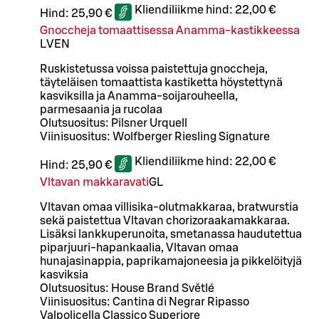
Kliendiliikme hind:
22,00 €
Hind:
25,90 €
Gnoccheja tomaattisessa Anamma-kastikkeessa
L
VEN
Ruskistetussa voissa paistettuja gnoccheja,
täyteläisen tomaattista kastiketta höystettynä
kasviksilla ja Anamma-soijarouheella,
parmesaania ja rucolaa
Olutsuositus: Pilsner Urquell
Viinisuositus: Wolfberger Riesling Signature
Kliendiliikme hind:
22,00 €
Hind:
25,90 €
Vltavan makkaravati
G
L
Vltavan omaa villisika-olutmakkaraa, bratwurstia
sekä paistettua Vltavan chorizoraakamakkaraa.
Lisäksi lankkuperunoita, smetanassa haudutettua
piparjuuri-hapankaalia, Vltavan omaa
hunajasinappia, paprikamajoneesia ja pikkelöityjä
kasviksia
Olutsuositus: House Brand Světlé
Viinisuositus: Cantina di Negrar Ripasso
Valpolicella Classico Superiore