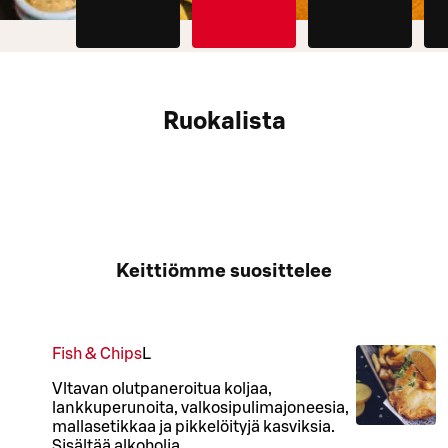
Ruokalista
Keittiömme suosittelee
Fish & Chips
L
Vltavan olutpaneroitua koljaa,
lankkuperunoita, valkosipulimajoneesia,
mallasetikkaa ja pikkelöityjä kasviksia.
Sisältää alkoholia.