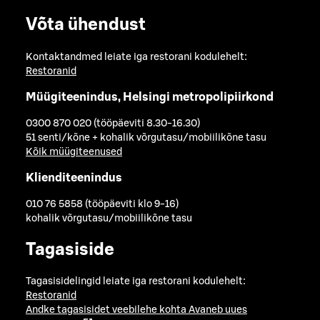
Võta ühendust
Kontaktandmed leiate iga restorani kodulehelt:
Restoranid
Müügiteenindus, Helsingi metropolipiirkond
0300 870 020 (tööpäeviti 8.30-16.30)
51 senti/kõne + kohalik võrgutasu/mobiilikõne tasu
Kõik müügiteenused
Klienditeenindus
010 76 5858 (tööpäeviti klo 9-16)
kohalik võrgutasu/mobiilikõne tasu
Tagasiside
Tagasisidelingid leiate iga restorani kodulehelt:
Restoranid
Andke tagasisidet veebilehe kohta
Avaneb uues