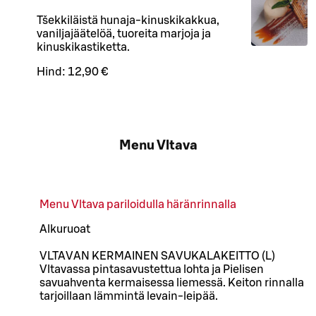
Tšekkiläistä hunaja-kinuskikakkua,
vaniljajäätelöä, tuoreita marjoja ja
kinuskikastiketta.
Hind:
12,90 €
Menu Vltava
Menu Vltava pariloidulla häränrinnalla
Alkuruoat
VLTAVAN KERMAINEN SAVUKALAKEITTO (L)
Vltavassa pintasavustettua lohta ja Pielisen
savuahventa kermaisessa liemessä. Keiton rinnalla
tarjoillaan lämmintä levain-leipää.