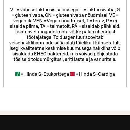
VL = vähese laktoosisisaldusega, L = laktoosivaba, G
= gluteenivaba, GN = gluteenivaba nõudmisel, VE =
veganlik, VEN = Vegan nõudmisel, T = terav, P = ei
sisalda piima, TA = taimetoit, PÄ = sisaldab pähkleid.
Lisateavet roogade kohta võtke palun ühendust
töötajatega.
Toiduagentuur soovitab
veisehakklihapraade süüa alati täielikult küpsetatult.
Isegi kvaliteetne keskmise kuumusega hakkliha võib
sisaldada EHEC baktereid, mis võivad põhjustada
tõsiseid toidumürgitusi, eriti lastele ja vanuritele.
=
Hinda S-Etukorttega
=
Hinda S-Cardiga