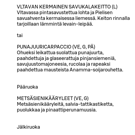
VLTAVAN KERMAINEN SAVUKALAKEITTO (L)
Vltavassa pintasavustettua lohta ja Pielisen
savuahventa kermaisessa liemessä. Keiton rinnalla
tarjoillaan lämmintä levain-leipää.
tai
PUNAJUURICARPACCIO (VE, G, PÄ)
Ohueksi leikattua suolattua punajuurta,
paahdettuja ja glaseerattuja pinjansiemeniä,
savujuustomajoneesia, rucolaa ja rapeaksi
paahdettua mausteista Anamma-soijarouhetta.
Pääruoka
METSÄSIENIKÄÄRYLEET (VE, G)
Metsäsienikääryleitä, salvia-tattikastiketta,
puolukkaa ja pinaattiperunamuusia.
Jälkiruoka