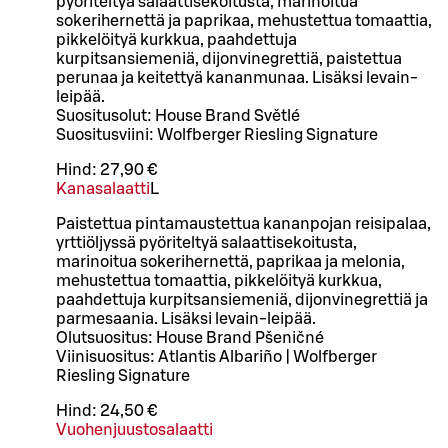
pyöriteltyä salaattisekoitusta, marinoitua
sokerihernettä ja paprikaa, mehustettua tomaattia,
pikkelöityä kurkkua, paahdettuja
kurpitsansiemeniä, dijonvinegrettiä, paistettua
perunaa ja keitettyä kananmunaa. Lisäksi levain-
leipää.
Suositusolut: House Brand Světlé
Suositusviini: Wolfberger Riesling Signature
Hind:
27,90 €
Kanasalaatti
L
Paistettua pintamaustettua kananpojan reisipalaa,
yrttiöljyssä pyöriteltyä salaattisekoitusta,
marinoitua sokerihernettä, paprikaa ja melonia,
mehustettua tomaattia, pikkelöityä kurkkua,
paahdettuja kurpitsansiemeniä, dijonvinegrettiä ja
parmesaania. Lisäksi levain-leipää.
Olutsuositus: House Brand Pšeničné
Viinisuositus: Atlantis Albariño | Wolfberger
Riesling Signature
Hind:
24,50 €
Vuohenjuustosalaatti