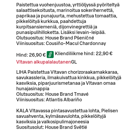
Paistettua vuohenjuustoa, yrttiöljyssä pyöriteltyä
salaattisekoitusta, marinoitua sokerihernettä,
paprikaa ja punajuurta, mehustettua tomaattia,
pikkelöityä kurkkua, paahdettuja
kurpitsansiemeniä, dijonvinegrettiä ja
punasipulihilloketta. Lisäksi levain-leipää.
Olutsuositus: House Brand Pšeničné
Viinisuositus: Cousiño-Macul Chardonnay
Kliendiliikme hind:
22,90 €
Hind:
26,90 €
Vltavan alkupalalautanen
G
L
LIHA Paistettua Vltavan chorizoraakamakkaraa,
savukassleria, ilmakuivattua kinkkua, pikkelöityjä
kasviksia, piparjuurismetanaa ja Vltavan omaa
hunajasinappia
Olutsuositus: House Brand Tmavé
Viinisuositus: Atlantis Albariño
KALA Vltavassa pintasavustettua lohta, Pielisen
savuahventa, kylmäsavulohta, pikkelöityjä
kasviksia ja valkosipulimajoneesia
Suositusolut: House Brand Světlé