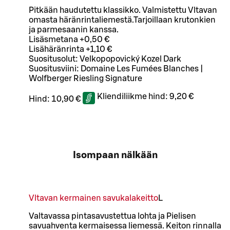
Pitkään haudutettu klassikko. Valmistettu Vltavan
omasta häränrintaliemestä.Tarjoillaan krutonkien
ja parmesaanin kanssa.
Lisäsmetana +0,50 €
Lisähäränrinta +1,10 €
Suositusolut: Velkopopovický Kozel Dark
Suositusviini: Domaine Les Fumées Blanches |
Wolfberger Riesling Signature
Kliendiliikme hind:
9,20 €
Hind:
10,90 €
Isompaan nälkään
Vltavan kermainen savukalakeitto
L
Valtavassa pintasavustettua lohta ja Pielisen
savuahventa kermaisessa liemessä. Keiton rinnalla