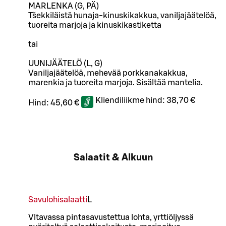
MARLENKA (G, PÄ)
Tšekkiläistä hunaja-kinuskikakkua, vaniljajäätelöä,
tuoreita marjoja ja kinuskikastiketta
tai
UUNIJÄÄTELÖ (L, G)
Vaniljajäätelöä, mehevää porkkanakakkua,
marenkia ja tuoreita marjoja. Sisältää mantelia.
Kliendiliikme hind:
38,70 €
Hind:
45,60 €
Salaatit & Alkuun
Savulohisalaatti
L
Vltavassa pintasavustettua lohta, yrttiöljyssä