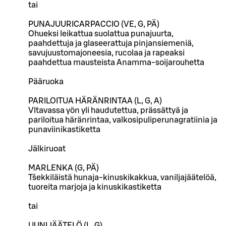
tai
PUNAJUURICARPACCIO (VE, G, PÄ)
Ohueksi leikattua suolattua punajuurta,
paahdettuja ja glaseerattuja pinjansiemeniä,
savujuustomajoneesia, rucolaa ja rapeaksi
paahdettua mausteista Anamma-soijarouhetta
Pääruoka
PARILOITUA HÄRÄNRINTAA (L, G, A)
Vltavassa yön yli haudutettua, prässättyä ja
pariloitua häränrintaa, valkosipuliperunagratiinia ja
punaviinikastiketta
Jälkiruoat
MARLENKA (G, PÄ)
Tšekkiläistä hunaja-kinuskikakkua, vaniljajäätelöä,
tuoreita marjoja ja kinuskikastiketta
tai
UUNIJÄÄTELÖ (L, G)