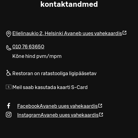
kontaktandmed
Elielinaukio 2
,
Helsinki
Avaneb uues vahekaardis
010 76 63650
Kõne hind pvm/mpm
Restoran on ratastooliga ligipääsetav
Meil saab kasutada kaarti S-Card
Facebook
Avaneb uues vahekaardis
Instagram
Avaneb uues vahekaardis