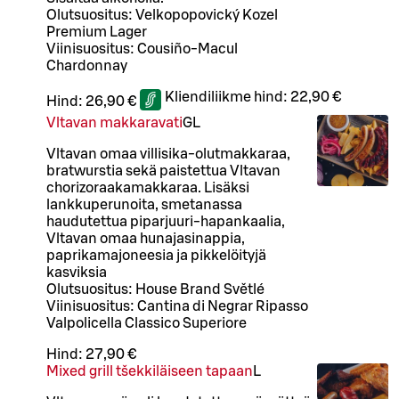
Olutsuositus: Velkopopovický Kozel
Premium Lager
Viinisuositus: Cousiño-Macul
Chardonnay
Kliendiliikme hind:
22,90 €
Hind:
26,90 €
Vltavan makkaravati
G
L
Vltavan omaa villisika-olutmakkaraa,
bratwurstia sekä paistettua Vltavan
chorizoraakamakkaraa. Lisäksi
lankkuperunoita, smetanassa
haudutettua piparjuuri-hapankaalia,
Vltavan omaa hunajasinappia,
paprikamajoneesia ja pikkelöityjä
kasviksia
Olutsuositus: House Brand Světlé
Viinisuositus: Cantina di Negrar Ripasso
Valpolicella Classico Superiore
Hind:
27,90 €
Mixed grill tšekkiläiseen tapaan
L