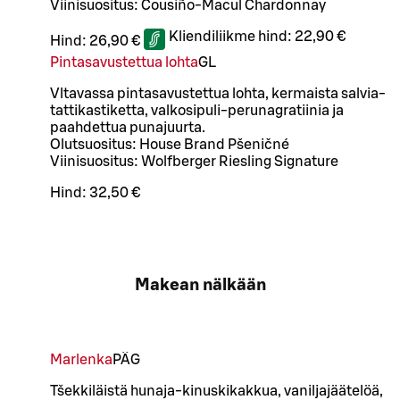
Viinisuositus: Cousiño-Macul Chardonnay
Kliendiliikme hind:
22,90 €
Hind:
26,90 €
Pintasavustettua lohta
G
L
Vltavassa pintasavustettua lohta, kermaista salvia-
tattikastiketta, valkosipuli-perunagratiinia ja
paahdettua punajuurta.
Olutsuositus: House Brand Pšeničné
Viinisuositus: Wolfberger Riesling Signature
Hind:
32,50 €
Makean nälkään
Marlenka
PÄ
G
Tšekkiläistä hunaja-kinuskikakkua, vaniljajäätelöä,