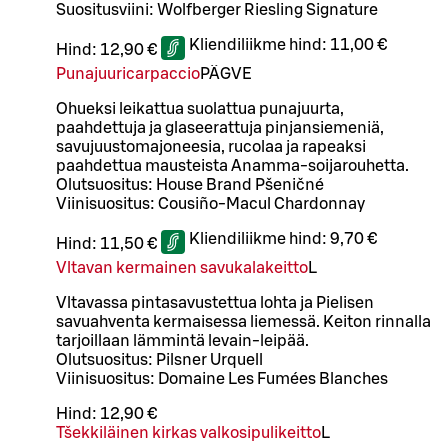
Suositusviini: Wolfberger Riesling Signature
Kliendiliikme hind:
11,00 €
Hind:
12,90 €
Punajuuricarpaccio
PÄ
G
VE
Ohueksi leikattua suolattua punajuurta,
paahdettuja ja glaseerattuja pinjansiemeniä,
savujuustomajoneesia, rucolaa ja rapeaksi
paahdettua mausteista Anamma-soijarouhetta.
Olutsuositus: House Brand Pšeničné
Viinisuositus: Cousiño-Macul Chardonnay
Kliendiliikme hind:
9,70 €
Hind:
11,50 €
Vltavan kermainen savukalakeitto
L
Vltavassa pintasavustettua lohta ja Pielisen
savuahventa kermaisessa liemessä. Keiton rinnalla
tarjoillaan lämmintä levain-leipää.
Olutsuositus: Pilsner Urquell
Viinisuositus: Domaine Les Fumées Blanches
Hind:
12,90 €
Tšekkiläinen kirkas valkosipulikeitto
L