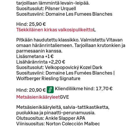
tarjoillaan lämmintä levain-leipää.
Suositusolut: Pilsner Urquell
Suositusviini: Domaine Les Fumees Blanches
Hind:
25,90 €
Tšekkiläinen kirkas valkosipulikeitto
L
Pitkään haudutettu klassikko. Valmistettu Vltavan
omaan häränrintaliemeen. Tarjoillaan krutonkien ja
parmesaanin kanssa.
Lisäsmetana +1 €
Lisähäränrinta +2,20 €
Suositusolut: Velkopopovický Kozel Dark
Suositusviini: Domaine Les Fumées Blanches |
Wolfberger Riesling Signature
Kliendiliikme hind:
17,70 €
Hind:
20,90 €
Metsäsienikääryleet
G
VE
Metsäsienikääryleitä, salvia-tattikastiketta,
puolukkaa ja pinaatti-perunamuusia.
Olutsuositus: Ankle Slapper APA
Viinisuositus: Norton Colección Malbec