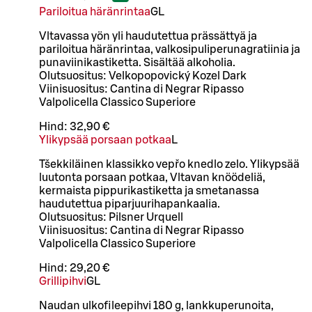
Pariloitua häränrintaa
G
L
Vltavassa yön yli haudutettua prässättyä ja
pariloitua häränrintaa, valkosipuliperunagratiinia ja
punaviinikastiketta. Sisältää alkoholia.
Olutsuositus: Velkopopovický Kozel Dark
Viinisuositus: Cantina di Negrar Ripasso
Valpolicella Classico Superiore
Hind:
32,90 €
Ylikypsää porsaan potkaa
L
Tšekkiläinen klassikko vepřo knedlo zelo. Ylikypsää
luutonta porsaan potkaa, Vltavan knöödeliä,
kermaista pippurikastiketta ja smetanassa
haudutettua piparjuurihapankaalia.
Olutsuositus: Pilsner Urquell
Viinisuositus: Cantina di Negrar Ripasso
Valpolicella Classico Superiore
Hind:
29,20 €
Grillipihvi
G
L
Naudan ulkofileepihvi 180 g, lankkuperunoita,