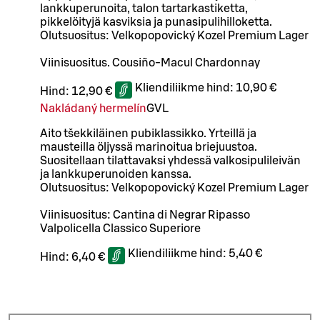
lankkuperunoita, talon tartarkastiketta,
pikkelöityjä kasviksia ja punasipulihilloketta.
Olutsuositus: Velkopopovický Kozel Premium Lager
Viinisuositus. Cousiño-Macul Chardonnay
Kliendiliikme hind:
10,90 €
Hind:
12,90 €
Nakládaný hermelín
G
VL
Aito tšekkiläinen pubiklassikko. Yrteillä ja
mausteilla öljyssä marinoitua briejuustoa.
Suositellaan tilattavaksi yhdessä valkosipulileivän
ja lankkuperunoiden kanssa.
Olutsuositus: Velkopopovický Kozel Premium Lager
Viinisuositus: Cantina di Negrar Ripasso
Valpolicella Classico Superiore
Kliendiliikme hind:
5,40 €
Hind:
6,40 €