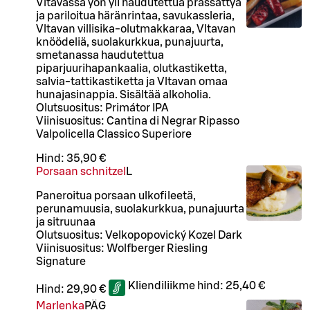
Vltavassa yön yli haudutettua prässättyä
ja pariloitua häränrintaa, savukassleria,
Vltavan villisika-olutmakkaraa, Vltavan
knöödeliä, suolakurkkua, punajuurta,
smetanassa haudutettua
piparjuurihapankaalia, olutkastiketta,
salvia-tattikastiketta ja Vltavan omaa
hunajasinappia. Sisältää alkoholia.
Olutsuositus: Primátor IPA
Viinisuositus: Cantina di Negrar Ripasso
Valpolicella Classico Superiore
Hind:
35,90 €
Porsaan schnitzel
L
Paneroitua porsaan ulkofileetä,
perunamuusia, suolakurkkua, punajuurta
ja sitruunaa
Olutsuositus: Velkopopovický Kozel Dark
Viinisuositus: Wolfberger Riesling
Signature
Kliendiliikme hind:
25,40 €
Hind:
29,90 €
Marlenka
PÄ
G