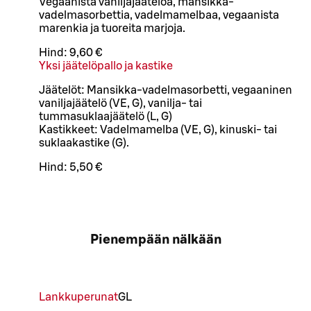
Vegaanista vaniljajäätelöä, mansikka-
vadelmasorbettia, vadelmamelbaa, vegaanista
marenkia ja tuoreita marjoja.
Hind:
9,60 €
Yksi jäätelöpallo ja kastike
Jäätelöt: Mansikka-vadelmasorbetti, vegaaninen
vaniljajäätelö (VE, G), vanilja- tai
tummasuklaajäätelö (L, G)
Kastikkeet: Vadelmamelba (VE, G), kinuski- tai
suklaakastike (G).
Hind:
5,50 €
Pienempään nälkään
Lankkuperunat
G
L