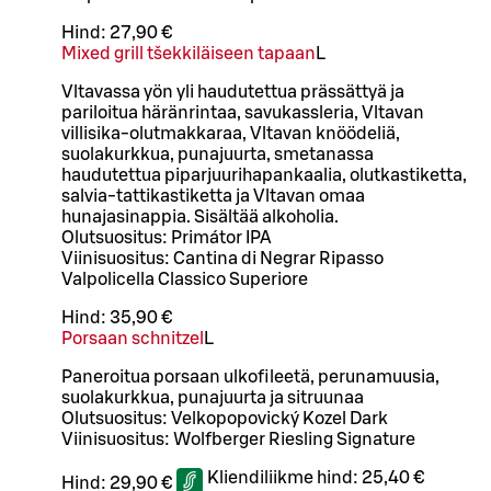
Hind:
27,90 €
Mixed grill tšekkiläiseen tapaan
L
Vltavassa yön yli haudutettua prässättyä ja
pariloitua häränrintaa, savukassleria, Vltavan
villisika-olutmakkaraa, Vltavan knöödeliä,
suolakurkkua, punajuurta, smetanassa
haudutettua piparjuurihapankaalia, olutkastiketta,
salvia-tattikastiketta ja Vltavan omaa
hunajasinappia. Sisältää alkoholia.
Olutsuositus: Primátor IPA
Viinisuositus: Cantina di Negrar Ripasso
Valpolicella Classico Superiore
Hind:
35,90 €
Porsaan schnitzel
L
Paneroitua porsaan ulkofileetä, perunamuusia,
suolakurkkua, punajuurta ja sitruunaa
Olutsuositus: Velkopopovický Kozel Dark
Viinisuositus: Wolfberger Riesling Signature
Kliendiliikme hind:
25,40 €
Hind:
29,90 €