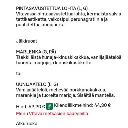
PINTASAVUSTETTUA LOHTA (L, G)
Vltavassa pintasavustettua lohta, kermaista salvia-
tattikastiketta, valkosipuliperunagratiinia ja
paahdettua punajuurta
Jälkiruoat
MARLENKA (G, PÄ)
Tšekkiläistä hunaja-kinuskikakkua, vaniljajäätelöä,
tuoreita marjoja ja kinuskikastiketta
tai
UUNIJÄÄTELÖ (L, G)
Vaniljajäätelöä, mehevää porkkanakakkua,
marenkia ja tuoreita marjoja. Sisältää mantelia.
Kliendiliikme hind:
44,30 €
Hind:
52,20 €
Menu Vltava metsäsienikääryleillä
Alkuruoka