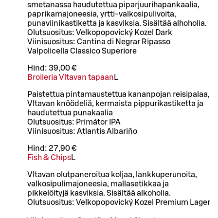
smetanassa haudutettua piparjuurihapankaalia,
paprikamajoneesia, yrtti-valkosipulivoita,
punaviinikastiketta ja kasviksia. Sisältää alhoholia.
Olutsuositus: Velkopopovický Kozel Dark
Viinisuositus: Cantina di Negrar Ripasso
Valpolicella Classico Superiore
Hind:
39,00 €
Broileria Vltavan tapaan
L
Paistettua pintamaustettua kananpojan reisipalaa,
Vltavan knöödeliä, kermaista pippurikastiketta ja
haudutettua punakaalia
Olutsuositus: Primátor IPA
Viinisuositus: Atlantis Albariño
Hind:
27,90 €
Fish & Chips
L
Vltavan olutpaneroitua koljaa, lankkuperunoita,
valkosipulimajoneesia, mallasetikkaa ja
pikkelöityjä kasviksia. Sisältää alkoholia.
Olutsuositus: Velkopopovický Kozel Premium Lager