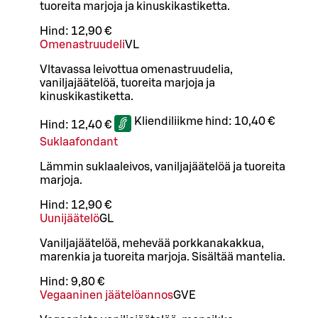
tuoreita marjoja ja kinuskikastiketta.
Hind:
12,90 €
Omenastruudeli
VL
Vltavassa leivottua omenastruudelia,
vaniljajäätelöä, tuoreita marjoja ja
kinuskikastiketta.
Kliendiliikme hind:
10,40 €
Hind:
12,40 €
Suklaafondant
Lämmin suklaaleivos, vaniljajäätelöä ja tuoreita
marjoja.
Hind:
12,90 €
Uunijäätelö
G
L
Vaniljajäätelöä, mehevää porkkanakakkua,
marenkia ja tuoreita marjoja. Sisältää mantelia.
Hind:
9,80 €
Vegaaninen jäätelöannos
G
VE