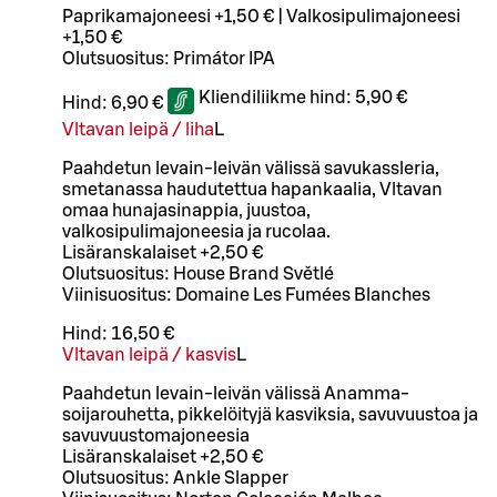
Paprikamajoneesi +1,50 € | Valkosipulimajoneesi
+1,50 €
Olutsuositus: Primátor IPA
Kliendiliikme hind:
5,90 €
Hind:
6,90 €
Vltavan leipä / liha
L
Paahdetun levain-leivän välissä savukassleria,
smetanassa haudutettua hapankaalia, Vltavan
omaa hunajasinappia, juustoa,
valkosipulimajoneesia ja rucolaa.
Lisäranskalaiset +2,50 €
Olutsuositus: House Brand Světlé
Viinisuositus: Domaine Les Fumées Blanches
Hind:
16,50 €
Vltavan leipä / kasvis
L
Paahdetun levain-leivän välissä Anamma-
soijarouhetta, pikkelöityjä kasviksia, savuvuustoa ja
savuvuustomajoneesia
Lisäranskalaiset +2,50 €
Olutsuositus: Ankle Slapper