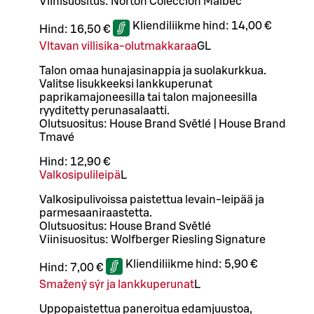
Viinisuositus: Norton Colección Malbec
Kliendiliikme hind:
14,00 €
Hind:
16,50 €
Vltavan villisika-olutmakkaraa
G
L
Talon omaa hunajasinappia ja suolakurkkua.
Valitse lisukkeeksi lankkuperunat
paprikamajoneesilla tai talon majoneesilla
ryyditetty perunasalaatti.
Olutsuositus: House Brand Světlé | House Brand
Tmavé
Hind:
12,90 €
Valkosipulileipä
L
Valkosipulivoissa paistettua levain-leipää ja
parmesaaniraastetta.
Olutsuositus: House Brand Světlé
Viinisuositus: Wolfberger Riesling Signature
Kliendiliikme hind:
5,90 €
Hind:
7,00 €
Smažený sýr ja lankkuperunat
L
Uppopaistettua paneroitua edamjuustoa,