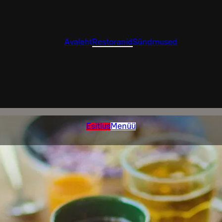
Avaleht
Restoranid
Sündmused
Esitlus
Menüü