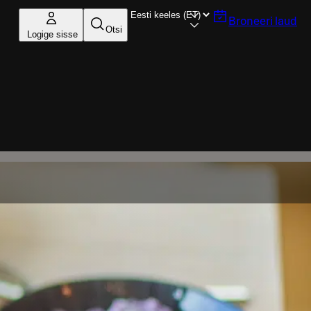
Broneeri laud
Otsi
Logige sisse