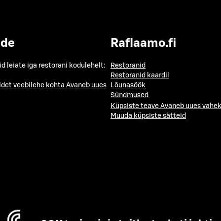
ide
Raflaamo.fi
id leiate iga restorani kodulehelt:
Restoranid
Restoranid kaardil
idet veebilehe kohta
Avaneb uues
Lõunasöök
Sündmused
Küpsiste teave
Avaneb uues vahek
Muuda küpsiste sätteid