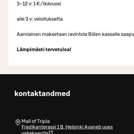
3–12 v: 1 € /ikävuosi
alle 3 v: veloituksetta
Aamiainen maksetaan ravintola Bölen kassalle saap
Lämpimästi tervetuloa!
kontaktandmed
Mall of Tripla
Fredikanterassi 1 B
,
Helsinki
Avaneb uues
vahekaardis