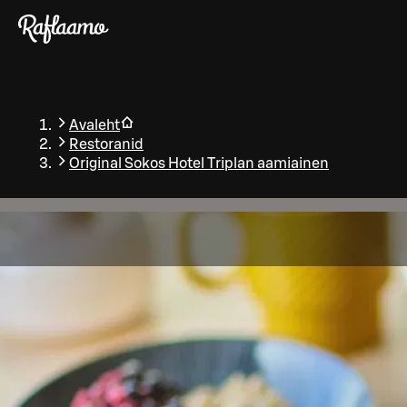
Liigu peamise sisu juurde
Avaleht
Restoranid
Original Sokos Hotel Triplan aamiainen