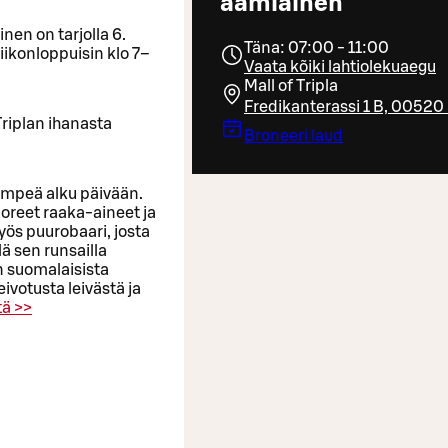
aamiainen
nen on tarjolla 6.
Täna: 07:00 - 11:00
iikonloppuisin klo 7–
Vaata kõiki lahtiolekuaegu
Mall of Tripla
Fredikanterassi 1 B, 00520 
Triplan ihanasta
Broneeri laud
empeä alku päivään.
oreet raaka-aineet ja
ös puurobaari, josta
lä sen runsailla
n suomalaisista
eivotusta leivästä ja
ä >>