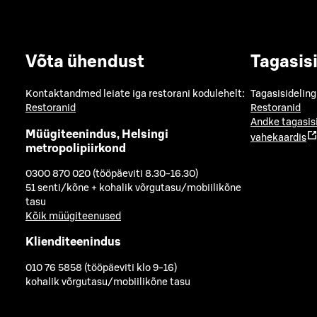
Võta ühendust
Tagasis
Kontaktandmed leiate iga restorani kodulehelt:
Tagasisideling
Restoranid
Restoranid
Andke tagasis
Müügiteenindus, Helsingi
vahekaardis
metropolipiirkond
0300 870 020 (tööpäeviti 8.30-16.30)
51 senti/kõne + kohalik võrgutasu/mobiilikõne
tasu
Kõik müügiteenused
Klienditeenindus
010 76 5858 (tööpäeviti klo 9-16)
kohalik võrgutasu/mobiilikõne tasu