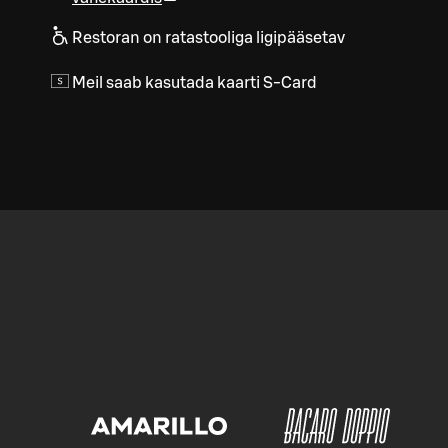
Restoran on ratastooliga ligipääsetav
Meil saab kasutada kaarti S-Card