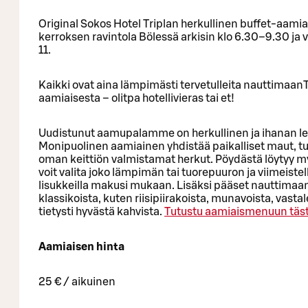
Original Sokos Hotel Triplan herkullinen buffet-aamiai
kerroksen ravintola Bölessä arkisin klo 6.30–9.30 ja v
11.
Kaikki ovat aina lämpimästi tervetulleita nauttimaan
aamiaisesta – olitpa hotellivieras tai et!
Uudistunut aamupalamme on herkullinen ja ihanan l
Monipuolinen aamiainen yhdistää paikalliset maut, tu
oman keittiön valmistamat herkut. Pöydästä löytyy my
voit valita joko lämpimän tai tuorepuuron ja viimeistel
lisukkeilla makusi mukaan. Lisäksi pääset nauttimaa
klassikoista, kuten riisipiirakoista, munavoista, vastal
tietysti hyvästä kahvista.
Tutustu aamiaismenuun täst
Aamiaisen hinta
25 € / aikuinen