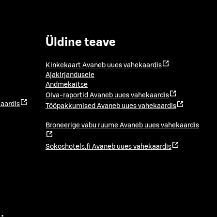
Üldine teave
Kinkekaart
Avaneb uues vahekaardis
Ajakirjandusele
Andmekaitse
Oiva-raportid
Avaneb uues vahekaardis
aardis
Tööpakkumised
Avaneb uues vahekaardis
Broneerige vabu ruume
Avaneb uues vahekaardis
Sokoshotels.fi
Avaneb uues vahekaardis