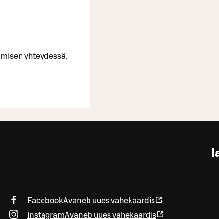
umisen yhteydessä.
l
Facebook
Avaneb uues vahekaardis
Instagram
Avaneb uues vahekaardis