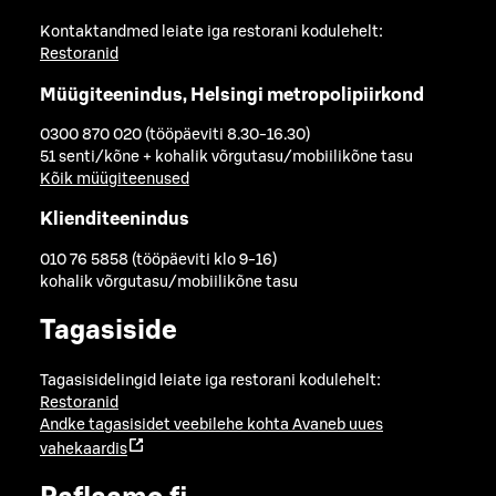
Kontaktandmed leiate iga restorani kodulehelt:
Restoranid
Müügiteenindus, Helsingi metropolipiirkond
0300 870 020 (tööpäeviti 8.30-16.30)
51 senti/kõne + kohalik võrgutasu/mobiilikõne tasu
Kõik müügiteenused
Klienditeenindus
010 76 5858 (tööpäeviti klo 9-16)
kohalik võrgutasu/mobiilikõne tasu
Tagasiside
Tagasisidelingid leiate iga restorani kodulehelt:
Restoranid
Andke tagasisidet veebilehe kohta
Avaneb uues
vahekaardis