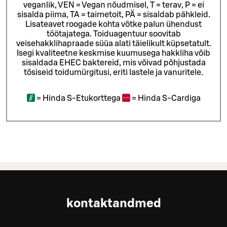
veganlik, VEN = Vegan nõudmisel, T = terav, P = ei
sisalda piima, TA = taimetoit, PÄ = sisaldab pähkleid.
Lisateavet roogade kohta võtke palun ühendust
töötajatega.
Toiduagentuur soovitab
veisehakklihapraade süüa alati täielikult küpsetatult.
Isegi kvaliteetne keskmise kuumusega hakkliha võib
sisaldada EHEC baktereid, mis võivad põhjustada
tõsiseid toidumürgitusi, eriti lastele ja vanuritele.
=
Hinda S-Etukorttega
=
Hinda S-Cardiga
kontaktandmed