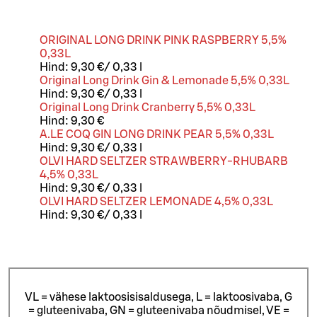
ORIGINAL LONG DRINK PINK RASPBERRY 5,5%
0,33L
Hind:
9,30 €
/
0,33 l
Original Long Drink Gin & Lemonade 5,5% 0,33L
Hind:
9,30 €
/
0,33 l
Original Long Drink Cranberry 5,5% 0,33L
Hind:
9,30 €
A.LE COQ GIN LONG DRINK PEAR 5,5% 0,33L
Hind:
9,30 €
/
0,33 l
OLVI HARD SELTZER STRAWBERRY-RHUBARB
4,5% 0,33L
Hind:
9,30 €
/
0,33 l
OLVI HARD SELTZER LEMONADE 4,5% 0,33L
Hind:
9,30 €
/
0,33 l
VL = vähese laktoosisisaldusega, L = laktoosivaba, G
= gluteenivaba, GN = gluteenivaba nõudmisel, VE =