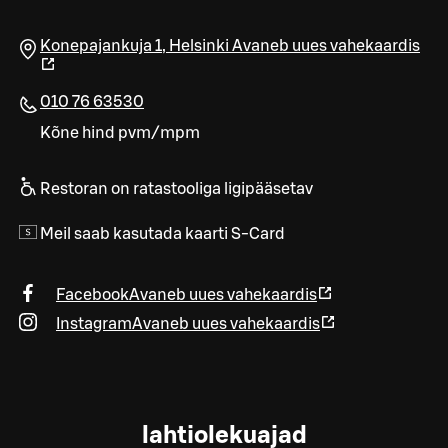
Konepajankuja 1
,
Helsinki
Avaneb uues vahekaardis
010 76 63530
Kõne hind pvm/mpm
Restoran on ratastooliga ligipääsetav
Meil saab kasutada kaarti S-Card
Facebook
Avaneb uues vahekaardis
Instagram
Avaneb uues vahekaardis
lahtiolekuajad