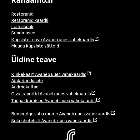
Raflaamo.fi
Restoranid
Restoranid kaardil
Lõunasöök
Sündmused
Küpsiste teave
Avaneb uues vahekaardis
Muuda küpsiste sätteid
Üldine teave
Kinkekaart
Avaneb uues vahekaardis
Ajakirjandusele
Andmekaitse
Oiva-raportid
Avaneb uues vahekaardis
Tööpakkumised
Avaneb uues vahekaardis
Broneerige vabu ruume
Avaneb uues vahekaardis
Sokoshotels.fi
Avaneb uues vahekaardis