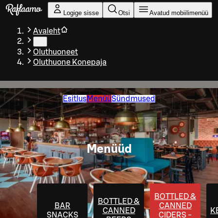
Liigu peamise sisu juurde
Logige sisse
Otsi
Avatud mobiilimenüü
Avaleht
…
Oluthuoneet
Oluthuone Konepaja
Esitlus
Menüü
Sündmused
Menüüd
BOTTLED &
BOTTLED &
BAR
CANNED
CANNED
K
SNACKS
CIDERS -