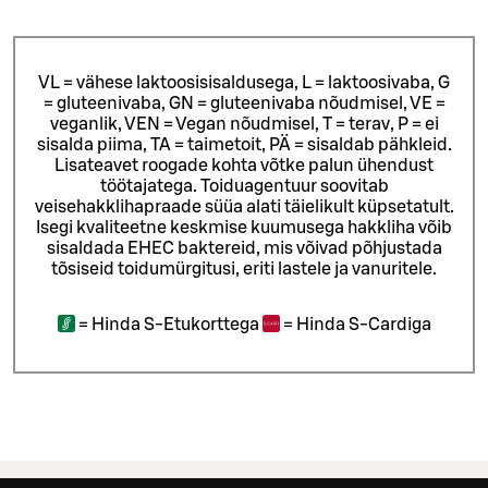
VL = vähese laktoosisisaldusega, L = laktoosivaba, G
= gluteenivaba, GN = gluteenivaba nõudmisel, VE =
veganlik, VEN = Vegan nõudmisel, T = terav, P = ei
sisalda piima, TA = taimetoit, PÄ = sisaldab pähkleid.
Lisateavet roogade kohta võtke palun ühendust
töötajatega.
Toiduagentuur soovitab
veisehakklihapraade süüa alati täielikult küpsetatult.
Isegi kvaliteetne keskmise kuumusega hakkliha võib
sisaldada EHEC baktereid, mis võivad põhjustada
tõsiseid toidumürgitusi, eriti lastele ja vanuritele.
=
Hinda S-Etukorttega
=
Hinda S-Cardiga