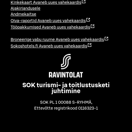
Kinkekaart
Avaneb uues vahekaardis
Ajakirjandusele
Andmekaitse
Oiva-raportid
Avaneb uues vahekaardis
Tööpakkumised
Avaneb uues vahekaardis
Broneerige vabu ruume
Avaneb uues vahekaardis
Sokoshotels.fi
Avaneb uues vahekaardis
SOK turismi- ja toitlustusketi
juhtimine
SOK PL 1 00088 S-RYHMÄ
,
Ettevõtte registrikood 0116323-1