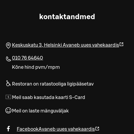
kontaktandmed
Keskuskatu 3
,
Helsinki
Avaneb uues vahekaardis
010 76 64640
Kõne hind pvm/mpm
Restoran on ratastooliga ligipääsetav
Meil saab kasutada kaarti S-Card
Meil on laste mänguväljak
Facebook
Avaneb uues vahekaardis