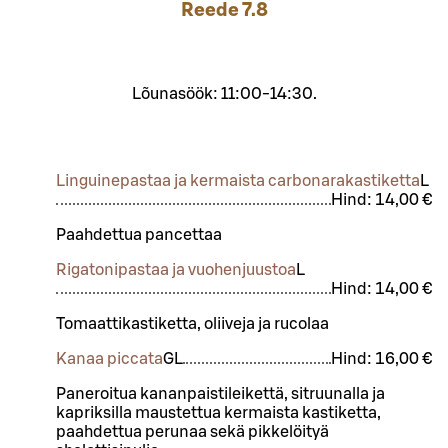
Reede
7.8
Lõunasöök: 11:00-14:30.
Linguinepastaa ja kermaista carbonarakastiketta
L
Hind:
14,00 €
Paahdettua pancettaa
Rigatonipastaa ja vuohenjuustoa
L
Hind:
14,00 €
Tomaattikastiketta, oliiveja ja rucolaa
Kanaa piccata
G
L
Hind:
16,00 €
Paneroitua kananpaistileikettä, sitruunalla ja
kapriksilla maustettua kermaista kastiketta,
paahdettua perunaa sekä pikkelöityä