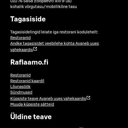
010 76 5858 (tööpäeviti klo 9-16)
kohalik võrgutasu/mobiilikõne tasu
Tagasiside
Tagasisidelingid leiate iga restorani kodulehelt:
Restoranid
Andke tagasisidet veebilehe kohta
Avaneb uues
vahekaardis
Raflaamo.fi
Restoranid
Restoranid kaardil
Lõunasöök
Sündmused
Küpsiste teave
Avaneb uues vahekaardis
Muuda küpsiste sätteid
Üldine teave