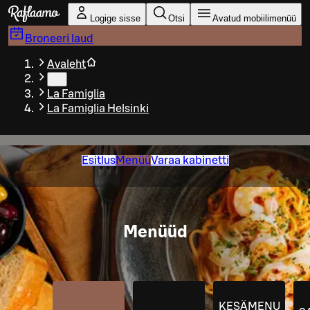
Liigu peamise sisu juurde
Logige sisse
Otsi
Avatud mobiilimenüü
Broneeri laud
Avaleht
…
La Famiglia
La Famiglia Helsinki
Esitlus
Menüü
Varaa kabinetti
Menüüd
KESÄMENU