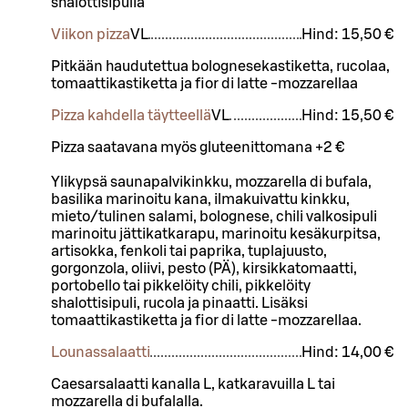
shalottisipulia
Viikon pizza
VL
Hind:
15,50 €
Pitkään haudutettua bolognesekastiketta, rucolaa,
tomaattikastiketta ja fior di latte -mozzarellaa
Pizza kahdella täytteellä
VL
Hind:
15,50 €
Pizza saatavana myös gluteenittomana +2 €
Ylikypsä saunapalvikinkku, mozzarella di bufala,
basilika marinoitu kana, ilmakuivattu kinkku,
mieto/tulinen salami, bolognese, chili valkosipuli
marinoitu jättikatkarapu, marinoitu kesäkurpitsa,
artisokka, fenkoli tai paprika, tuplajuusto,
gorgonzola, oliivi, pesto (PÄ), kirsikkatomaatti,
portobello tai pikkelöity chili, pikkelöity
shalottisipuli, rucola ja pinaatti. Lisäksi
tomaattikastiketta ja fior di latte -mozzarellaa.
Lounassalaatti
Hind:
14,00 €
Caesarsalaatti kanalla L, katkaravuilla L tai
mozzarella di bufalalla.