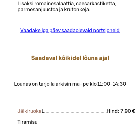
Lisäksi romainesalaattia, caesarkastiketta,
parmesanjuustoa ja krutonkeja.
Vaadake iga päev saadaolevaid portsjoneid
Saadaval kõikidel lõuna ajal
Lounas on tarjolla arkisin ma–pe klo 11:00-14:30
Jälkiruoka
L
Hind:
7,90 €
Tiramisu