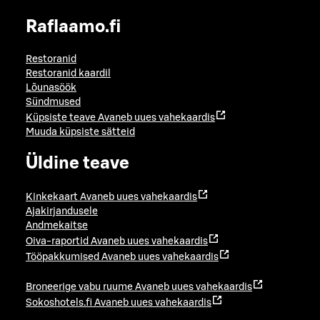
Raflaamo.fi
Restoranid
Restoranid kaardil
Lõunasöök
Sündmused
Küpsiste teave
Avaneb uues vahekaardis
Muuda küpsiste sätteid
Üldine teave
Kinkekaart
Avaneb uues vahekaardis
Ajakirjandusele
Andmekaitse
Oiva-raportid
Avaneb uues vahekaardis
Tööpakkumised
Avaneb uues vahekaardis
Broneerige vabu ruume
Avaneb uues vahekaardis
Sokoshotels.fi
Avaneb uues vahekaardis