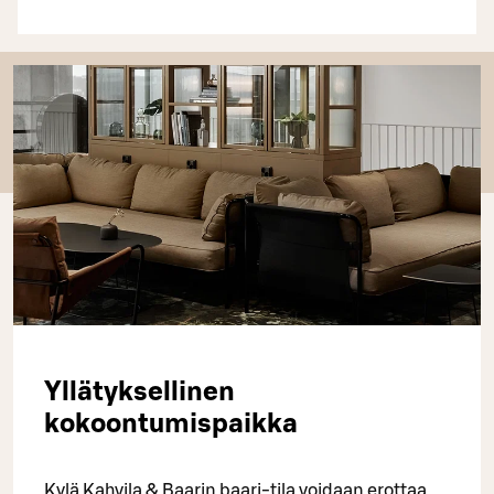
Yllätyksellinen
kokoontumispaikka
Kylä Kahvila & Baarin baari-tila voidaan erottaa