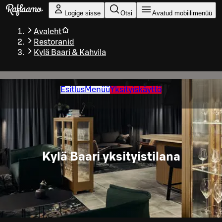
Liigu peamise sisu juurde
Logige sisse
Otsi
Avatud mobiilimenüü
Avaleht
Restoranid
Kylä Baari & Kahvila
Esitlus
Menüü
Yksityiskäyttö
Kylä Baari yksityistilana