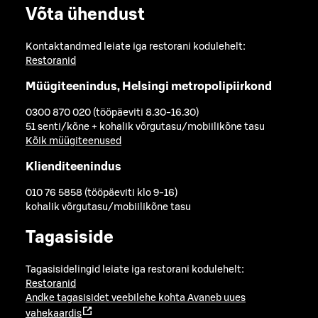
Võta ühendust
Kontaktandmed leiate iga restorani kodulehelt:
Restoranid
Müügiteenindus, Helsingi metropolipiirkond
0300 870 020 (tööpäeviti 8.30-16.30)
51 senti/kõne + kohalik võrgutasu/mobiilikõne tasu
Kõik müügiteenused
Klienditeenindus
010 76 5858 (tööpäeviti klo 9-16)
kohalik võrgutasu/mobiilikõne tasu
Tagasiside
Tagasisidelingid leiate iga restorani kodulehelt:
Restoranid
Andke tagasisidet veebilehe kohta
Avaneb uues
vahekaardis