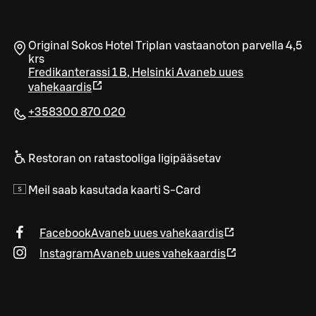
Original Sokos Hotel Triplan vastaanoton parvella 4,5
krs
Fredikanterassi 1 B
,
Helsinki
Avaneb uues
vahekaardis
+358300 870 020
Restoran on ratastooliga ligipääsetav
Meil saab kasutada kaarti S-Card
Facebook
Avaneb uues vahekaardis
Instagram
Avaneb uues vahekaardis