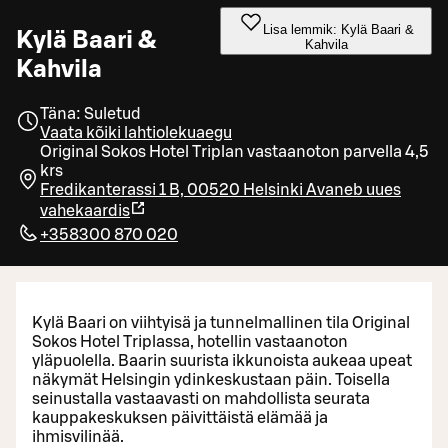
Lisa lemmik: Kylä Baari &
Kylä Baari &
Kahvila
Kahvila
Täna: Suletud
Vaata kõiki lahtiolekuaegu
Original Sokos Hotel Triplan vastaanoton parvella 4,5
krs
Fredikanterassi 1 B, 00520 Helsinki
Avaneb uues
vahekaardis
+358300 870 020
Kylä Baari on viihtyisä ja tunnelmallinen tila Original
Sokos Hotel Triplassa, hotellin vastaanoton
yläpuolella. Baarin suurista ikkunoista aukeaa upeat
näkymät Helsingin ydinkeskustaan päin. Toisella
seinustalla vastaavasti on mahdollista seurata
kauppakeskuksen päivittäistä elämää ja
ihmisvilinää.