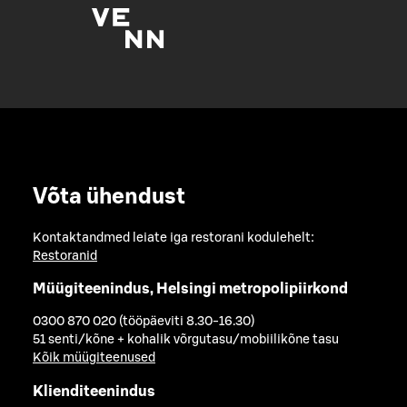
Võta ühendust
Kontaktandmed leiate iga restorani kodulehelt:
Restoranid
Müügiteenindus, Helsingi metropolipiirkond
0300 870 020 (tööpäeviti 8.30-16.30)
51 senti/kõne + kohalik võrgutasu/mobiilikõne tasu
Kõik müügiteenused
Klienditeenindus