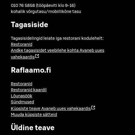
010 76 5858 (tööpäeviti klo 9-16)
kohalik võrgutasu/mobiilikõne tasu
Tagasiside
Tagasisidelingid leiate iga restorani kodulehelt:
Restoranid
Andke tagasisidet veebilehe kohta
Avaneb uues
vahekaardis
Raflaamo.fi
Restoranid
Restoranid kaardil
Lõunasöök
Sündmused
Küpsiste teave
Avaneb uues vahekaardis
Muuda küpsiste sätteid
Üldine teave