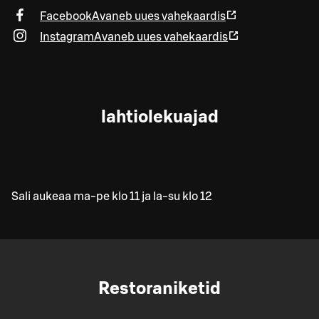
Facebook
Avaneb uues vahekaardis
Instagram
Avaneb uues vahekaardis
lahtiolekuajad
Sali aukeaa ma-pe klo 11 ja la-su klo 12
Restoraniketid