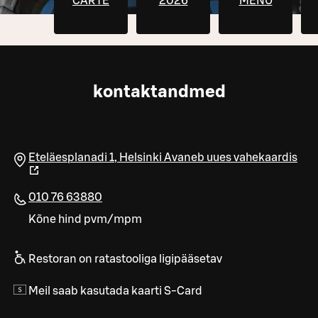
CARTE
2026
MENU
kontaktandmed
Eteläesplanadi 1
,
Helsinki
Avaneb uues vahekaardis
010 76 63880
Kõne hind pvm/mpm
Restoran on ratastooliga ligipääsetav
Meil saab kasutada kaarti S-Card