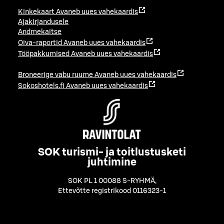
Kinkekaart
Avaneb uues vahekaardis
Ajakirjandusele
Andmekaitse
Oiva-raportid
Avaneb uues vahekaardis
Tööpakkumised
Avaneb uues vahekaardis
Broneerige vabu ruume
Avaneb uues vahekaardis
Sokoshotels.fi
Avaneb uues vahekaardis
SOK turismi- ja toitlustusketi
juhtimine
SOK PL 1 00088 S-RYHMÄ
,
Ettevõtte registrikood 0116323-1